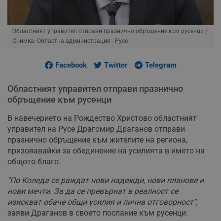
Областният управител отправи празнично обръщение към русенци
/
Снимка: Областна администрация - Русе
Facebook
Twitter
Telegram
Областният управител отправи празнично
обръщение към русенци
В навечерието на Рождество Христово областният
управител на Русе Драгомир Драганов отправи
празнично обръщение към жителите на региона,
призовавайки за обединение на усилията в името на
общото благо.
"По Коледа се раждат нови надежди, нови планове и
нови мечти. За да се превърнат в реалност се
изискват обаче общи усилия и лична отговорност"
,
заяви Драганов в своето послание към русенци.