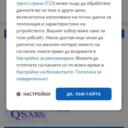
трети страни (723)
може също да обработват
данните ви за тези и други цели,
включително използване на точни данни за
геолокация и характеристики на
устройството. Вашият избор важи само за
Напиши коментар!
този уебсайт. Някои доставчици може да
разчитат на законен интерес вместо на
съгласие; имате право да възразите в
Настройки за рекламиране
. Можете да
оттеглите съгласието си по всяко време в
Настройки на бисквитките
.
Политика за
поверителност
НАСТРОЙКИ
ДА, КЪМ САЙТА
Остават
2000
символа
Строго
Ефективност
ОБНОВИ
Поради зачестилите злоупотреби в сайта, за да оставите анонимен
необходимо
коментар или да гласувате изискваме да се идентифицирате с
google акаунт.