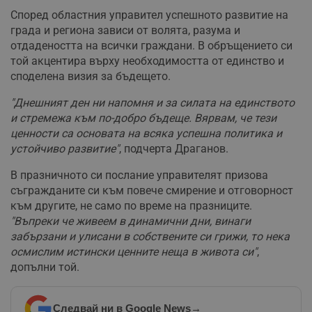
Според областния управител успешното развитие на
града и региона зависи от волята, разума и
отдадеността на всички граждани. В обръщението си
той акцентира върху необходимостта от единство и
споделена визия за бъдещето.
"Днешният ден ни напомня и за силата на единството
и стремежа към по-добро бъдеще. Вярвам, че тези
ценности са основата на всяка успешна политика и
устойчиво развитие"
, подчерта Драганов.
В празничното си послание управителят призова
съгражданите си към повече смирение и отговорност
към другите, не само по време на празниците.
"Въпреки че живеем в динамични дни, винаги
забързани и улисани в собствените си грижи, то нека
осмислим истински ценните неща в живота си"
,
допълни той.
Следвай ни в Google News
→