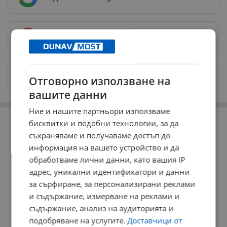
Предпочитани източници
→
Изпращайте снимки и информация на
Отговорно използване на
news@dunavmost.com
вашите данни
Ние и нашите партньори използваме
РЕКЛАМА
бисквитки и подобни технологии, за да
съхраняваме и получаваме достъп до
информация на вашето устройство и да
обработваме лични данни, като вашия IP
адрес, уникални идентификатори и данни
за сърфиране, за персонализирани реклами
и съдържание, измерване на реклами и
съдържание, анализ на аудиторията и
подобряване на услугите.
Доставчици от