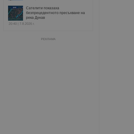
Сателити показаха
безпрецедентното пресъхване на
река Дунав
20:40 | 7.8.2026 г.
РЕКЛАМА