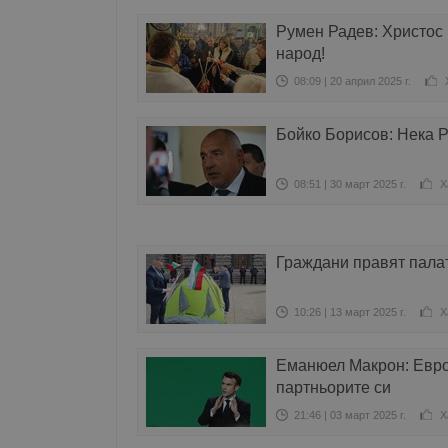
Румен Радев: Христос 
народ!
08:09 | 20 април 2025 г.
Бойко Борисов: Нека 
08:51 | 30 март 2025 г.
Х
Граждани правят пала
10:26 | 13 март 2025 г.
Х
Еманюел Макрон: Европ
партньорите си
21:46 | 03 март 2025 г.
Х