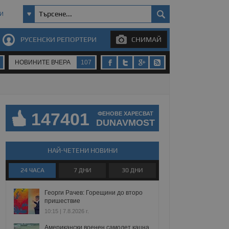
И
РУСЕНСКИ РЕПОРТЕРИ
СНИМАЙ
НОВИНИТЕ ВЧЕРА
107
147401
ФЕНОВЕ ХАРЕСВАТ
DUNAVMOST
НАЙ-ЧЕТЕНИ НОВИНИ
24 ЧАСА
7 ДНИ
30 ДНИ
Георги Рачев: Горещини до второ
пришествие
10:15 | 7.8.2026 г.
Американски военен самолет кацна