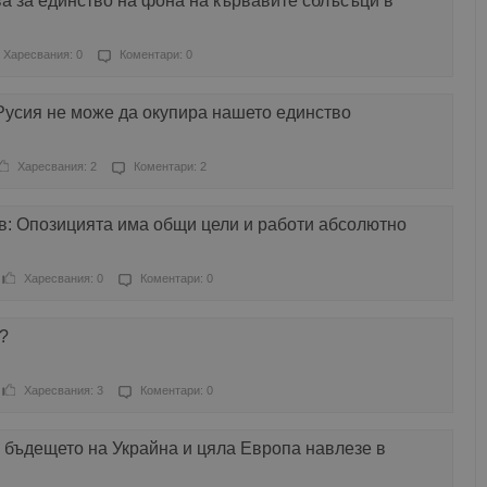
а за единство на фона на кървавите сблъсъци в
Харесвания: 0
Коментари: 0
Русия не може да окупира нашето единство
Харесвания: 2
Коментари: 2
: Опозицията има общи цели и работи абсолютно
Харесвания: 0
Коментари: 0
?
Харесвания: 3
Коментари: 0
а бъдещето на Украйна и цяла Европа навлезе в