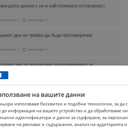
висшата ценност, но и най-голямата отговорност
аресвания: 0
Коментари: 0
шният ден не трябва да бъде противоречив
аресвания: 1
Коментари: 0
Готови сме да подпишем споразумението за
на Украйна
аресвания: 2
Коментари: 0
зползване на вашите данни
е е официален в САЩ
ньори използваме бисквитки и подобни технологии, за да 
аресвания: 2
Коментари: 0
 до информация на вашето устройство и да обработваме ли
никални идентификатори и данни за сърфиране, за персона
равявам всички мюсюлмани с настъпването на
ерване на реклами и съдържание, анализ на аудиторията и