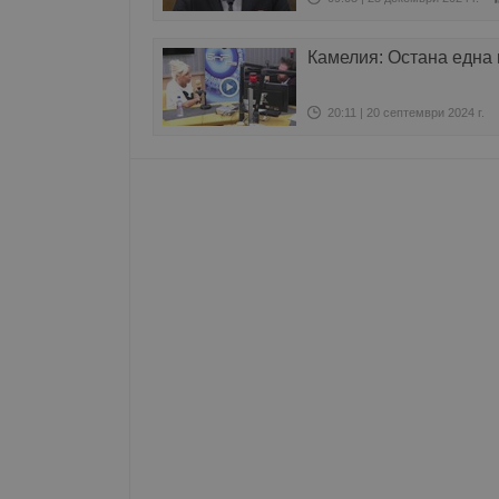
Име
Камелия: Остана една 
__RequestVerificationT
20:11 | 20 септември 2024 г.
VISITOR_PRIVACY_MET
__cf_bm
receive-cookie-depreca
ASP.NET_SessionId