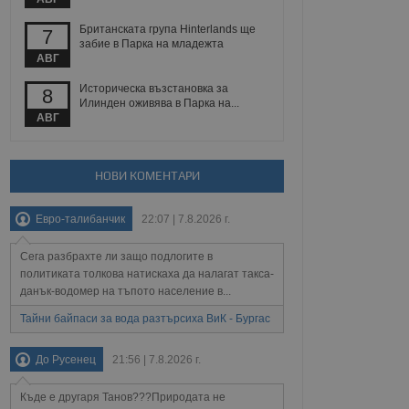
йният потребител може
 уебсайт.
Британската група Hinterlands ще
7
забие в Парка на младежта
АВГ
Описание
Историческа възстановка за
8
Илинден оживява в Парка на...
АВГ
ребителски
елското поведение и
раници на сайта. Тя
яване на сайта. Тя
не на прегледи на
формация, която е
взаимодействат с
нкционалност в целия
прекарано на
НОВИ КОМЕНТАРИ
редпочитанията на
 сайтове; тя може
остта на социалните
тора на сайта.
използва новата или
Евро-талибанчик
22:07 | 7.8.2026 г.
елски взаимодействия
нето и потребителския
Сега разбрахте ли защо подлогите в
политиката толкова натискаха да налагат такса-
рез събиране на данни
данък-водомер на тъпото население в...
 помага за
отребителите се
Тайни байпаси за вода разтърсиха ВиК - Бургас
тапите на тестване.
тистически данни,
До Русенец
21:56 | 7.8.2026 г.
 броя на посещенията,
 са били заредени.
елския опит.
Къде е другаря Танов???Природата не