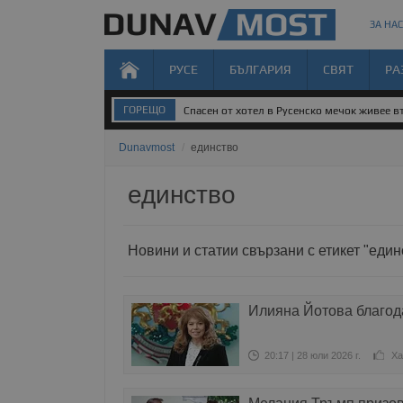
ЗА НАС
РУСЕ
БЪЛГАРИЯ
СВЯТ
РА
ГОРЕЩО
Спасен от хотел в Русенско мечок живее 
Dunavmost
/
единство
единство
Новини и статии свързани с етикет "един
Илияна Йотова благод
20:17 | 28 юли 2026 г.
Ха