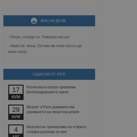
не, зададена от уеб
ВИЦ НА ДЕНЯ
 ASP.NET MVC
спре неразрешеното
т, известно като
тове. Той не съдържа
- Пешо, събуди се. Говориш насън!
щожава при затваряне
- Аман бе, жена. Остави ме поне насън да
кажа нещо...
ение на съгласието на
ст за тяхното
а данни за съгласието
ични политики и
антира, че техните
 сесии.
СЪБИТИЯ ОТ РУСЕ
аничаване между хората
а, за да се правят
Русенската опера превзема
17
хния уебсайт.
Белоградчишките скали
ЮЛИ
сигнализира на
Музеят в Русе домакинства
29
 на бисквитките,
ушиването на гигантска рокля
а съответствие и
ЮЛИ
ндарти и
Безплатна тренировка на открито
4
ck и предоставя
събира русенци на кея
требител използва
АВГ