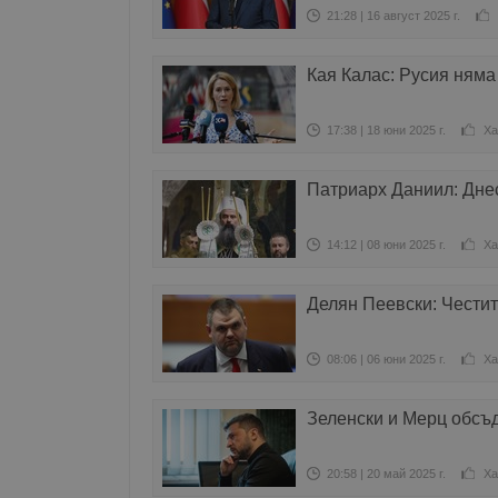
21:28 | 16 август 2025 г.
Кая Калас: Русия няма
17:38 | 18 юни 2025 г.
Ха
Патриарх Даниил: Дне
14:12 | 08 юни 2025 г.
Ха
Делян Пеевски: Чести
08:06 | 06 юни 2025 г.
Ха
Зеленски и Мерц обсъ
20:58 | 20 май 2025 г.
Ха