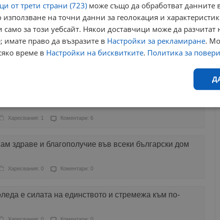
и от трети страни (723)
може също да обработват данните в
 използване на точни данни за геолокация и характеристик
аресвания: 1
Коментари: 0
 само за този уебсайт. Някои доставчици може да разчитат 
; имате право да възразите в
Настройки за рекламиране
. М
авна среща на върха между САЩ и Европа
сяко време в
Настройки на бисквитките
.
Политика за повер
аресвания: 1
Коментари: 3
Д
лавната църква е една!
Ефективност
Таргетиране
Функционалност
Н
Харесвания: 1
Коментари: 6
ам здраве и благополучие във всеки български дом
Харесвания: 0
Коментари: 0
еобходимо
Ефективност
Таргетиране
Функционалност
Неклас
леда е силата на единството и стремежа към по-
исквитки позволяват основната функционалност на уебсайта, като потребителско
не може да се използва правилно без строго необходими бисквитки.
Харесвания: 0
Коментари: 0