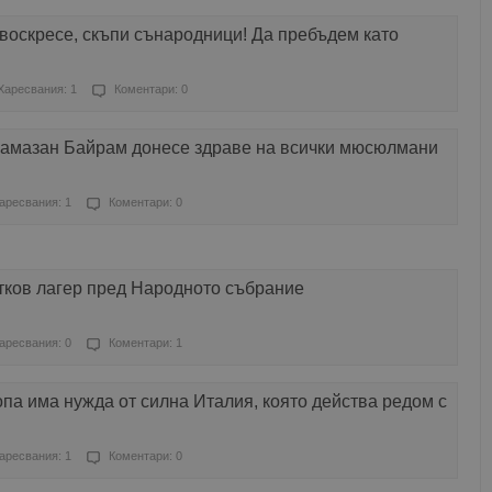
воскресе, скъпи сънародници! Да пребъдем като
Харесвания: 1
Коментари: 0
Рамазан Байрам донесе здраве на всички мюсюлмани
аресвания: 1
Коментари: 0
тков лагер пред Народното събрание
аресвания: 0
Коментари: 1
а има нужда от силна Италия, която действа редом с
аресвания: 1
Коментари: 0