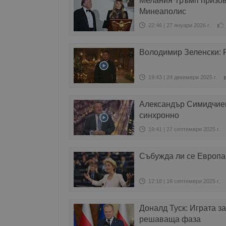
Мелания Тръмп призов
Минеаполис
22:46 | 27 януари 2026 г.
Володимир Зеленски: 
19:43 | 24 декември 2025 г.
Александър Симидчиев
синхронно
19:41 | 27 септември 2025 г.
Събужда ли се Европа
12:18 | 16 септември 2025 г.
Доналд Туск: Играта з
решаваща фаза