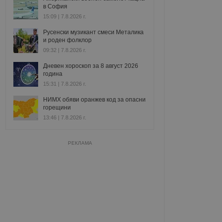
в София
15:09 | 7.8.2026 г.
Русенски музикант смеси Металика
и роден фолклор
09:32 | 7.8.2026 г.
Дневен хороскоп за 8 август 2026
година
15:31 | 7.8.2026 г.
НИМХ обяви оранжев код за опасни
горещини
13:46 | 7.8.2026 г.
РЕКЛАМА