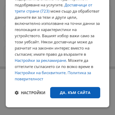
подобряване на услугите.
Доставчици от
трети страни (723)
може също да обработват
Следвай ни в Google News
→
данните ви за тези и други цели,
включително използване на точни данни за
геолокация и характеристики на
Предпочитани източници
→
устройството. Вашият избор важи само за
този уебсайт. Някои доставчици може да
разчитат на законен интерес вместо на
Изпращайте снимки и информация на
съгласие; имате право да възразите в
news@dunavmost.com
Настройки за рекламиране
. Можете да
оттеглите съгласието си по всяко време в
РЕКЛАМА
Настройки на бисквитките
.
Политика за
поверителност
НАСТРОЙКИ
ДА, КЪМ САЙТА
Строго
Ефективност
необходимо