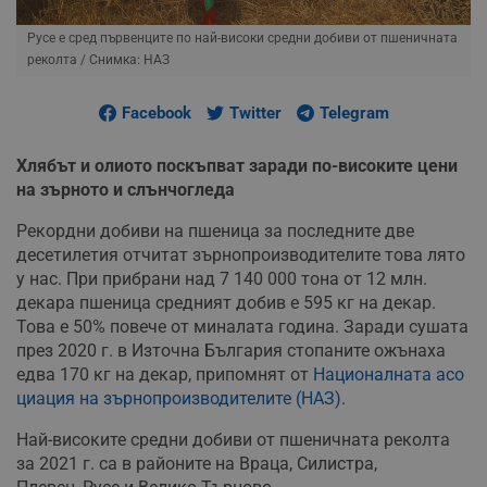
Русе е сред първенците по най-високи средни добиви от пшеничната
реколта
/ Снимка: НАЗ
Facebook
Twitter
Telegram
Хлябът и олиото поскъпват заради по-високите цени
на зърното и слънчогледа
Рекордни добиви на пшеница за последните две
десетилетия отчитат зърнопроизводителите това лято
у нас. При прибрани над 7 140 000 тона от 12 млн.
декара пшеница средният добив е 595 кг на декар.
Това е 50% повече от миналата година. Заради сушата
през 2020 г. в Източна България стопаните ожънаха
едва 170 кг на декар, припомнят от
Националната асо
циация на зърнопроизводителите (НАЗ)
.
Най-високите средни добиви от пшеничната реколта
за 2021 г. са в районите на Враца, Силистра,