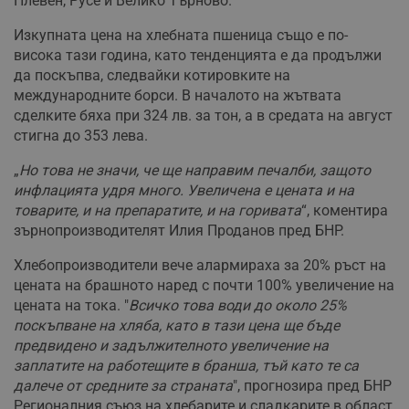
Плевен, Русе и Велико Търново.
Изкупната цена на хлебната пшеница също е по-
висока тази година, като тенденцията е да продължи
да поскъпва, следвайки котировките на
международните борси. В началото на жътвата
сделките бяха при 324 лв. за тон, а в средата на август
стигна до 353 лева.
„
Но това не значи, че ще направим печалби, защото
инфлацията удря много. Увеличена е цената и на
товарите, и на препаратите, и на горивата
“, коментира
зърнопроизводителят Илия Проданов пред БНР.
Хлебопроизводители вече алармираха за 20% ръст на
цената на брашното наред с почти 100% увеличение на
цената на тока. "
Всичко това води до около 25%
поскъпване на хляба, като в тази цена ще бъде
предвидено и задължителното увеличение на
заплатите на работещите в бранша, тъй като те са
далече от средните за страната
", прогнозира пред БНР
Регионалния съюз на хлебарите и сладкарите в област