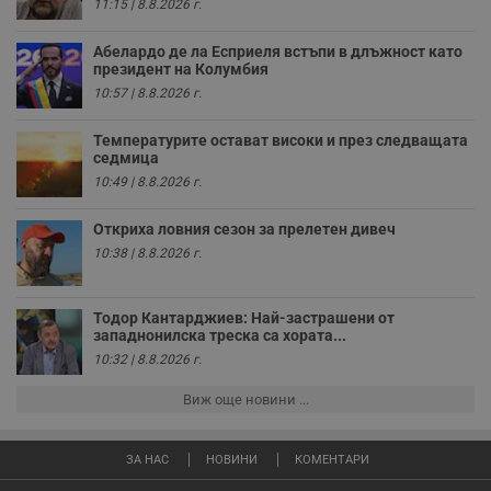
4
с
.youtube.com
11:15 | 8.8.2026 г.
седмици
с
с
п
Абелардо де ла Есприеля встъпи в длъжност като
и
президент на Колумбия
п
т
10:57 | 8.8.2026 г.
в
с
з
Температурите остават високи и през следващата
с
седмица
п
10:49 | 8.8.2026 г.
о
р
п
Откриха ловния сезон за прелетен дивеч
н
п
10:38 | 8.8.2026 г.
к
ч
п
с
Тодор Кантарджиев: Най-застрашени от
б
западнонилска треска са хората...
__cf_bm
29
Т
Cloudflare Inc.
10:32 | 8.8.2026 г.
минути
с
.twitter.com
59
р
Виж още новини ...
секунди
м
б
о
у
ЗА НАС
НОВИНИ
КОМЕНТАРИ
п
о