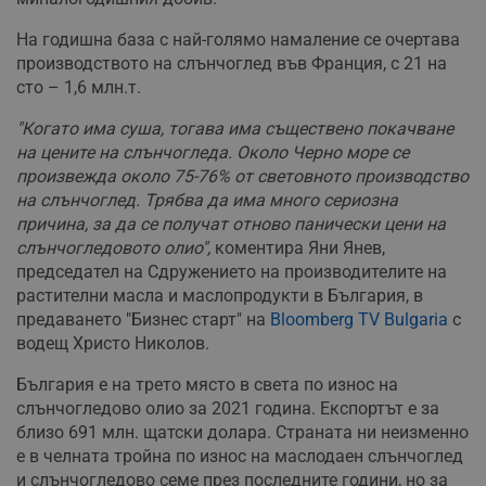
На годишна база с най-голямо намаление се очертава
производството на слънчоглед във Франция, с 21 на
сто – 1,6 млн.т.
"Когато има суша, тогава има съществено покачване
на цените на слънчогледа. Около Черно море се
произвежда около 75-76% от световното производство
на слънчоглед. Трябва да има много сериозна
причина, за да се получат отново панически цени на
слънчогледовото олио",
коментира Яни Янев,
председател на Сдружението на производителите на
растителни масла и маслопродукти в България, в
предаването "Бизнес старт" на
Bloomberg TV Bulgaria
с
водещ Христо Николов.
България е на трето място в света по износ на
слънчогледово олио за 2021 година. Експортът е за
близо 691 млн. щатски долара. Страната ни неизменно
е в челната тройна по износ на маслодаен слънчоглед
и слънчогледово семе през последните години, но за