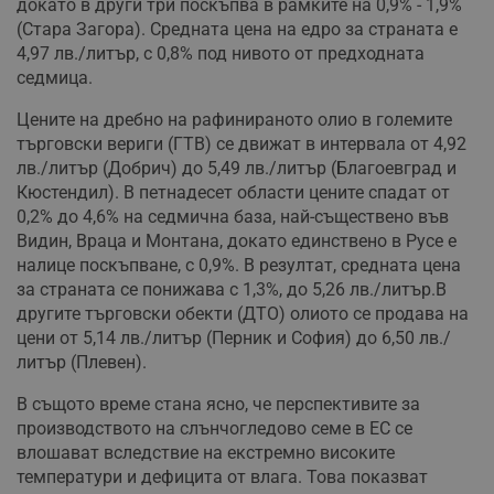
докато в други три поскъпва в рамките на 0,9% - 1,9%
(Стара Загора). Средната цена на едро за страната е
4,97 лв./литър, с 0,8% под нивото от предходната
седмица.
Цените на дребно на рафинираното олио в големите
търговски вериги (ГТВ) се движат в интервала от 4,92
лв./литър (Добрич) до 5,49 лв./литър (Благоевград и
Кюстендил). В петнадесет области цените спадат от
0,2% до 4,6% на седмична база, най-съществено във
Видин, Враца и Монтана, докато единствено в Русе е
налице поскъпване, с 0,9%. В резултат, средната цена
за страната се понижава с 1,3%, до 5,26 лв./литър.В
другите търговски обекти (ДТО) олиото се продава на
цени от 5,14 лв./литър (Перник и София) до 6,50 лв./
литър (Плевен).
В същото време стана ясно, че перспективите за
производството на слънчогледово семе в ЕС се
влошават вследствие на екстремно високите
температури и дефицита от влага. Това показват