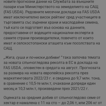
новите прогнозни данни на Службата за външните
пазари към Министерството на земеделието на САЩ
(FAS USDA). Редовните месечни доклади на FAS USDA
имат изключително висок рейтинг сред участниците в
търговията със зърнени храни и маслодайни семена,
тъй като се подготвят въз основа на данните,
предоставени от водещите национални експерти в
самите страни производителки, повечето от които
имат и селскостопански аташета към посолствата на
САЩ.
„Жега, суша и по-ниски добиви! ”
така започва темата
за новата слънчогледова реколта в ЕС в доклада на
FAS USDA , оповестен в средата на август. Прогнозата
за размера на новата европейска реколта през
маркетинговата 2022/23 г. е сведена до 9,7 млн. тона,
в сравнение с 10,5-те млн.т, очаквани допреди един
месец и 10,3 млн.т, произведени през 2021/22 г.
Оценката за средния добив от слънчогледово семе от
хектар е намалена с 11 на сто – до 2,06 т, или 206 кг от