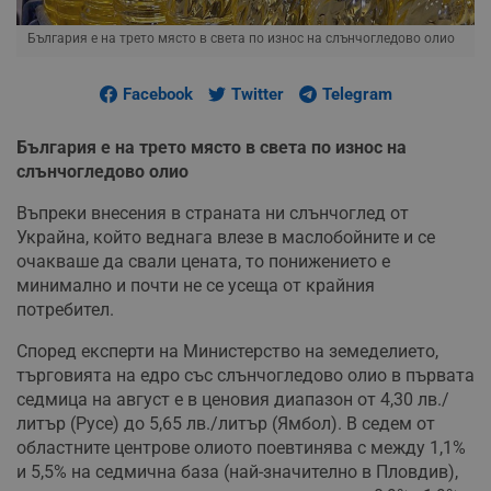
България е на трето място в света по износ на слънчогледово олио
Facebook
Twitter
Telegram
България е на трето място в света по износ на
слънчогледово олио
Въпреки внесения в страната ни слънчоглед от
Украйна, който веднага влезе в маслобойните и се
очакваше да свали цената, то понижението е
минимално и почти не се усеща от крайния
потребител.
Според експерти на Министерство на земеделието,
търговията на едро със слънчогледово олио в първата
седмица на август е в ценовия диапазон от 4,30 лв./
литър (Русе) до 5,65 лв./литър (Ямбол). В седем от
областните центрове олиото поевтинява с между 1,1%
и 5,5% на седмична база (най-значително в Пловдив),