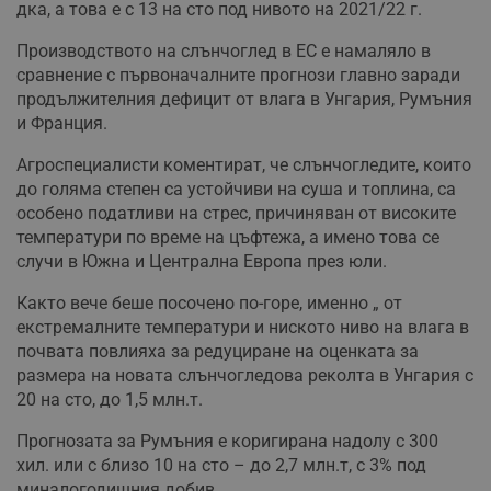
дка, а това е с 13 на сто под нивото на 2021/22 г.
Производството на слънчоглед в ЕС е намаляло в
сравнение с първоначалните прогнози главно заради
продължителния дефицит от влага в Унгария, Румъния
и Франция.
Агроспециалисти коментират, че слънчогледите, които
до голяма степен са устойчиви на суша и топлина, са
особено податливи на стрес, причиняван от високите
температури по време на цъфтежа, а имено това се
случи в Южна и Централна Европа през юли.
Както вече беше посочено по-горе, именно „ от
екстремалните температури и ниското ниво на влага в
почвата повлияха за редуциране на оценката за
размера на новата слънчогледова реколта в Унгария с
20 на сто, до 1,5 млн.т.
Прогнозата за Румъния е коригирана надолу с 300
хил. или с близо 10 на сто – до 2,7 млн.т, с 3% под
миналогодишния добив.