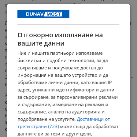
пръв път влиза в челната тройка на износителите на
слънчогледово масло.
До преди 10 години България изнасяше суровината си
на 80-85%, като ежегодно се увеличаваше процентът
Отговорно използване на
на преработента продукция, за да се стигне до
вашите данни
момента, когато по данни за старата реколта се
произвеждат около 600-630 хил. тона, като 90-95 хил.
Ние и нашите партньори използваме
тона са за вътрешна консумация и останалото е за
бисквитки и подобни технологии, за да
експорт, посочи събеседникът.
"Основният пазар на
съхраняваме и получаваме достъп до
слънчогледовото олио е европейският, но вече около
информация на вашето устройство и да
30-35% се изнасят и за Африка. Има експорт и за Азия -
обработваме лични данни, като вашия IP
Индия, Китай и други страни"
.
адрес, уникални идентификатори и данни
За миналата година експортът е бил 505 хил. тона,
за сърфиране, за персонализирани реклами
като тази година очакваме по-добри резултати. До
и съдържание, измерване на реклами и
момента сме стигнали между 620-630 хил. тона, каза
съдържание, анализ на аудиторията и
Янев. По данни на министерството на земеделието
подобряване на услугите.
Доставчици от
засетите площи със слънчоглед са над 9 млн. дка,
трети страни (723)
може също да обработват
което е увеличение с 10%.
данните ви за тези и други цели,