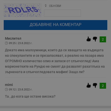
т
в
ОБНОВИ
Поради зачестилите злоупотреби в сайта, за да оставите анонимен
с
з
коментар или да гласувате изискваме да се идентифицирате с
с
google акаунт.
п
о
Натискайки на бутона "Вход с google" по-долу, коментарът ви ще
р
бъде публикуван анонимно под псевдонима който сте попълнили
п
по-горе в полето "Твоето име". Никаква лична информация за вас
н
няма да бъде съхранявана при нас или показвана на други
п
потребители.
Мислител
2
к
ч
09:25 | 23.8.2022 г.
п
Докато има малоумници, които да се хващата на въдицата 
с
б
на спекулантите и се презапасяват, а реално на пазара има 
__cf_bm
29
Т
ОГРОМНО количество олио и запаси от слънчоглед! Ама 
Cloudflare Inc.
минути
с
.twitter.com
марионетките на Рундю не смеят да развалят рахатлъка на 
59
р
секунди
м
зърнената и слънчогледовата мафия! Защо ли?
б
о
у
mimi
п
2
о
09:12 | 23.8.2022 г.
и
т
Та , до кога ще остане висока?
receive-cookie-deprecation
.hit.gemius.pl
1 година
Т
с
с