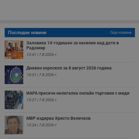
с
п
о
р
п
н
п
к
Последни новини
Още новини
ч
п
Заловиха 14-годишен за насилие над дете в
с
Радомир
б
15:41 | 7.8.2026 г.
__cf_bm
29
Т
Cloudflare Inc.
минути
с
.twitter.com
59
р
Дневен хороскоп за 8 август 2026 година
секунди
м
б
15:31 | 7.8.2026 г.
о
у
п
о
ИАРА пресече нелегална онлайн търговия с миди
и
15:27 | 7.8.2026 г.
т
receive-cookie-deprecation
.hit.gemius.pl
1 година
Т
с
МВР издирва Христо Величков
с
н
15:24 | 7.8.2026 г.
н
п
б