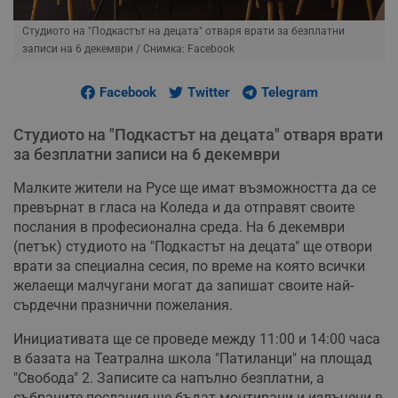
Студиото на "Подкастът на децата" отваря врати за безплатни
записи на 6 декември
/ Снимка: Facebook
Facebook
Twitter
Telegram
Студиото на "Подкастът на децата" отваря врати
за безплатни записи на 6 декември
Малките жители на Русе ще имат възможността да се
превърнат в гласа на Коледа и да отправят своите
послания в професионална среда. На 6 декември
(петък) студиото на "Подкастът на децата" ще отвори
врати за специална сесия, по време на която всички
желаещи малчугани могат да запишат своите най-
сърдечни празнични пожелания.
Инициативата ще се проведе между 11:00 и 14:00 часа
в базата на Театрална школа "Патиланци" на площад
"Свобода" 2. Записите са напълно безплатни, а
събраните послания ще бъдат монтирани и излъчени в