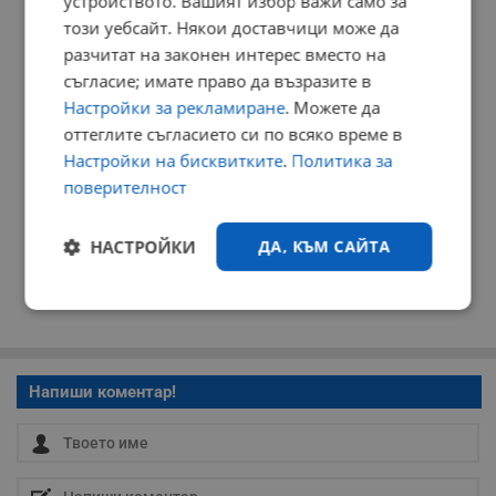
устройството. Вашият избор важи само за
РЕКЛАМА
този уебсайт. Някои доставчици може да
разчитат на законен интерес вместо на
съгласие; имате право да възразите в
Настройки за рекламиране
. Можете да
оттеглите съгласието си по всяко време в
Настройки на бисквитките
.
Политика за
поверителност
НАСТРОЙКИ
ДА, КЪМ САЙТА
Строго
Ефективност
необходимо
Напиши коментар!
Таргетиране
Функционалност