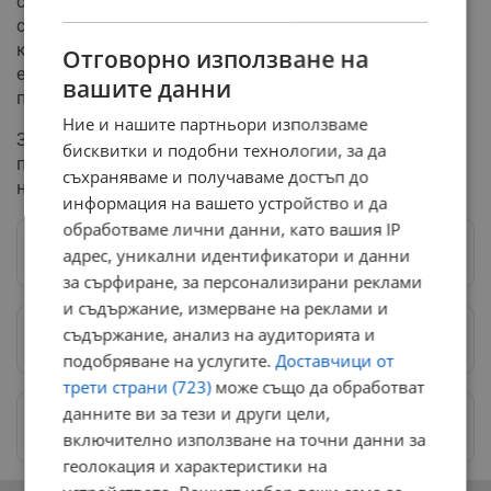
силен образователен елемент. Създаденото
съдържание вече се използва в училищната мрежа
като ресурс за дискусии по теми, свързани с
Отговорно използване на
емоционалното и социалното развитие на
вашите данни
подрастващите.
Ние и нашите партньори използваме
Записването за участие в коледната акция е
бисквитки и подобни технологии, за да
предварително, като родителите могат да заявят час
съхраняваме и получаваме достъп до
на телефон 0888 24 63 67 (Благовеста Ценова).
информация на вашето устройство и да
обработваме лични данни, като вашия IP
Следвай ни в Google News
→
адрес, уникални идентификатори и данни
за сърфиране, за персонализирани реклами
и съдържание, измерване на реклами и
съдържание, анализ на аудиторията и
Предпочитани източници
→
подобряване на услугите.
Доставчици от
трети страни (723)
може също да обработват
данните ви за тези и други цели,
Изпращайте снимки и информация на
news@dunavmost.com
включително използване на точни данни за
геолокация и характеристики на