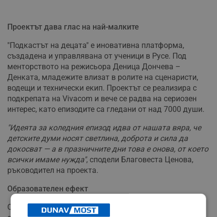
Проектът дава глас на най-малките
"Подкастът на децата" е иновативна платформа,
създадена и управлявана от ученици в Русе. Под
менторството на режисьора Деница Дончева –
Денката, младежите влизат в ролите на сценаристи,
водещи и технически екип. Проектът се реализира с
подкрепата на Vivacom и вече се радва на сериозен
интерес, като епизодите са гледани от над 7000 души.
"Идеята за коледния епизод идва от нашата вяра, че
детските думи носят светлина, доброта и сила да
докосват — а в празничните дни това е онова, от което
всички имаме нужда"
, сподели Благовеста Ценова,
ръководител на проекта.
Образователен ефект
Освен развлекателна стойност, продукцията има и