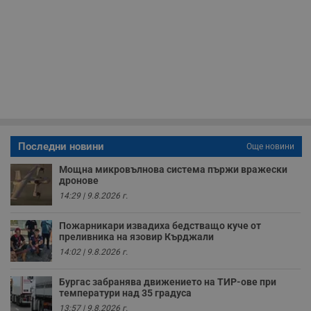
в
с
з
с
п
о
р
п
н
п
к
ч
п
с
б
Последни новини
Още новини
__cf_bm
29
Т
Cloudflare Inc.
Мощна микровълнова система пържи вражески
минути
с
.twitter.com
дронове
59
р
секунди
м
14:29 | 9.8.2026 г.
б
о
у
Пожарникари извадиха бедстващо куче от
п
преливника на язовир Кърджали
о
14:02 | 9.8.2026 г.
и
т
Бургас забранява движението на ТИР-ове при
receive-cookie-deprecation
.hit.gemius.pl
1 година
Т
с
температури над 35 градуса
с
13:57 | 9.8.2026 г.