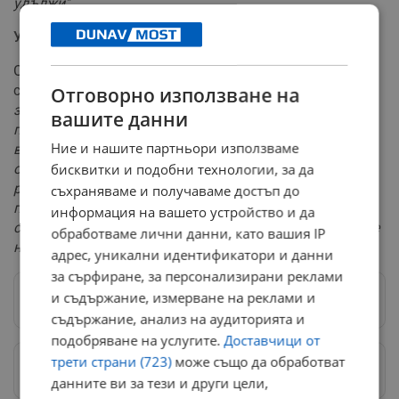
удължи"
.
Участие в "Един за друг"
Относно участието си в предаването, двамата
споделят:
"Ние сме доста балансирани помежду си и
Отговорно използване на
затова не можахме да преценим в ситуацията кой е
вашите данни
повече от другия. Кой прави повече компромиси, кой
Ние и нашите партньори използваме
взема повече решения? Защото всичко е много
обсъждано и балансирано при нас. Приемаме
бисквитки и подобни технологии, за да
решението на останалите двойки, защото се
съхраняваме и получаваме достъп до
познавахме от прекалено кратко време. На никого не
информация на вашето устройство и да
се сърдим и никого не съдим. Радваме се, че не бяхме
обработваме лични данни, като вашия IP
на тяхното място, защото беше по-трудно от нашето"
.
адрес, уникални идентификатори и данни
за сърфиране, за персонализирани реклами
и съдържание, измерване на реклами и
Следвай ни в Google News
→
съдържание, анализ на аудиторията и
подобряване на услугите.
Доставчици от
трети страни (723)
може също да обработват
Предпочитани източници
→
данните ви за тези и други цели,