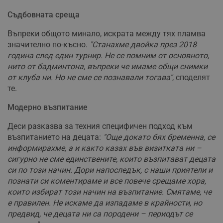
Съдбовната среща
Въпреки общото минало, искрата между тях пламва
значително по-късно.
"Станахме двойка през 2018
година след един турнир. Не се помним от основното,
нито от бадминтона, въпреки че имаме общи снимки
от клуба ни. Но не сме се познавали тогава"
, споделят
те.
Модерно възпитание
Деси разказва за техния специфичен подход към
възпитанието на децата:
"Още докато бях бременна, се
информирахме, а и както казах във визитката ни –
сигурно не сме единствените, които възпитават децата
си по този начин. Дори напоследък, с наши приятели и
познати си коментираме и все повече срещаме хора,
които избират този начин на възпитание. Смятаме, че
е правилен. Не искаме да изпадаме в крайности, но
предвид, че децата ни са породени – периодът се