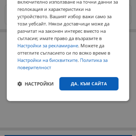
включително използване на точни данни за
геолокация и характеристики на
Изпращайте снимки и информация на
устройството. Вашият избор важи само за
news@dunavmost.com
този уебсайт. Някои доставчици може да
разчитат на законен интерес вместо на
РЕКЛАМА
съгласие; имате право да възразите в
Настройки за рекламиране
. Можете да
оттеглите съгласието си по всяко време в
Настройки на бисквитките
.
Политика за
поверителност
НАСТРОЙКИ
ДА, КЪМ САЙТА
Строго
Ефективност
необходимо
Таргетиране
Функционалност