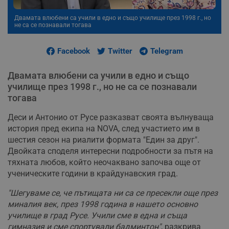
Двамата влюбени са учили в едно и също училище през 1998 г., но
не са се познавали тогава
Facebook
Twitter
Telegram
Двамата влюбени са учили в едно и също
училище през 1998 г., но не са се познавали
тогава
Деси и Антонио от Русе разказват своята вълнуваща
история пред екипа на NOVA, след участието им в
шестия сезон на риалити формата "Един за друг".
Двойката споделя интересни подробности за пътя на
тяхната любов, който неочаквано започва още от
ученическите години в крайдунавския град.
"Шегуваме се, че пътищата ни са се пресекли още през
миналия век, през 1998 година в нашето основно
училище в град Русе. Учили сме в една и съща
гимназия и сме спортували бадминтон"
, разкрива