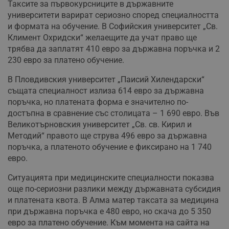
Таксите за първокурсниците в държавните
университети варират сериозно според специалността
и формата на обучение. В Софийския университет „Св.
Климент Охридски“ желаещите да учат право ще
трябва да заплатят 410 евро за държавна поръчка и 2
230 евро за платено обучение.
В Пловдивския университет „Паисий Хилендарски“
същата специалност излиза 614 евро за държавна
поръчка, но платената форма е значително по-
достъпна в сравнение със столицата – 1 690 евро. Във
Великотърновския университет „Св. св. Кирил и
Методий“ правото ще струва 496 евро за държавна
поръчка, а платеното обучение е фиксирано на 1 740
евро.
Ситуацията при медицинските специалности показва
още по-сериозни разлики между държавната субсидия
и платената квота. В Алма матер таксата за медицина
при държавна поръчка е 480 евро, но скача до 5 350
евро за платено обучение. Към момента на сайта на