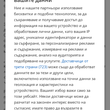
вашите данни
като мярката в момента е на етап обществено
обсъждане.
Ние и нашите партньори използваме
бисквитки и подобни технологии, за да
Финансови бариери пред студентите
съхраняваме и получаваме достъп до
За някои млади хора разходите са оправдани, но за
информация на вашето устройство и да
други те се превръщат в непреодолима пречка.
обработваме лични данни, като вашия IP
Студентката по журналистика в платена форма на
адрес, уникални идентификатори и данни
обучение Мирела Цветкова, чиято годишна такса е 1
за сърфиране, за персонализирани реклами
600 евро, споделя, че приема разхода като стъпка към
и съдържание, измерване на реклами и
мечтата си.
съдържание, анализ на аудиторията и
„Смятам, че е важно да задаваме важните въпроси“
,
подобряване на услугите.
Доставчици от
казва тя и допълва:
„Не мога да кажа, че съм доволна
трети страни (723)
може също да обработват
на 100 процента от таксите, но приемам
данните ви за тези и други цели,
образованието си като инвестиция в бъдещето, така
включително използване на точни данни за
че съм склонна да ги заплащам.“
геолокация и характеристики на
устройството. Вашият избор важи само за
Ректорът на Висшето училище по телекомуникации и
този уебсайт. Някои доставчици може да
пощи (ВУТП) проф. д-р Миглена Темелкова
разчитат на законен интерес вместо на
предупреждава за негативните тенденции в сектора.
„Много често се случва и да прекъсват студенти
съгласие; имате право да възразите в