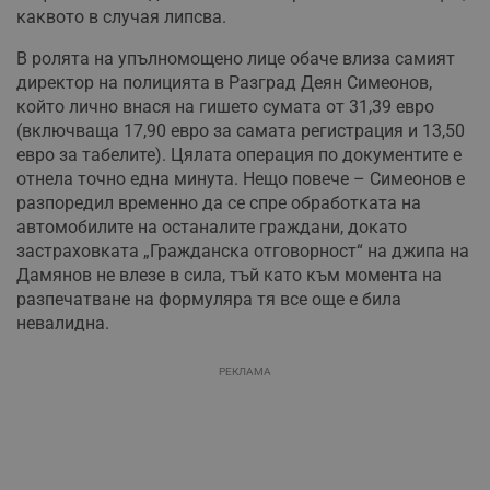
каквото в случая липсва.
В ролята на упълномощено лице обаче влиза самият
директор на полицията в Разград Деян Симеонов,
който лично внася на гишето сумата от 31,39 евро
(включваща 17,90 евро за самата регистрация и 13,50
евро за табелите). Цялата операция по документите е
отнела точно една минута. Нещо повече – Симеонов е
разпоредил временно да се спре обработката на
автомобилите на останалите граждани, докато
застраховката „Гражданска отговорност“ на джипа на
Дамянов не влезе в сила, тъй като към момента на
разпечатване на формуляра тя все още е била
невалидна.
РЕКЛАМА