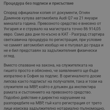
Процедура без подписи и присъствие
Според официални копия от документи, Огнян
Дамянов купува автомобила Audi Q7 на 21 януари
миналата година. Превозното средство е внесено от
Унгария и е струвало на магистрата точно 86 914,05
евро. Само два дни по-късно в КАТ - Разград стартира
светкавична процедура по регистрация, при условие
че самият автомобил изобщо не е пътувал до града и
не е бил представян за задължителния физически
оглед.
Вместо спазване на закона, на служителката на
гишето просто е обяснено, че заявлението ще бъде
изпратено в София за подпис. В оригиналното досие
липсва както подписът на получателя, така и този на
служителя на МВР, който е длъжен да инспектира
рамата и състоянието на превозното средство.
Подобно действие е директно нарушение на
разпоредбите на МВР, тъй като регистрация от трето
лице изисква задължително нотариално пълномощно,