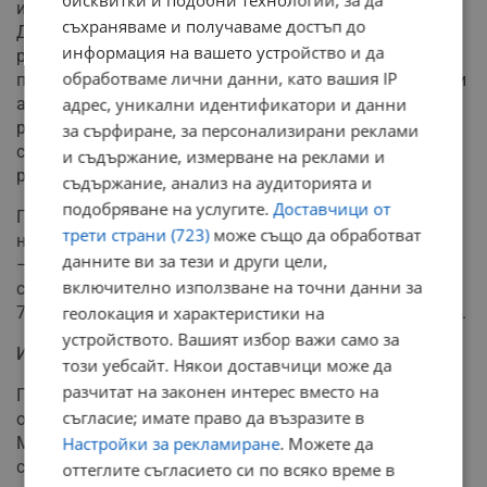
бисквитки и подобни технологии, за да
избор на Борислав Сарафов за главен прокурор.
съхраняваме и получаваме достъп до
Дамянов дори предлага конкретния диспозитив на
информация на вашето устройство и да
решението, прието по-късно от съвета. Пленумът
обработваме лични данни, като вашия IP
приключва бързо в 10:10 часа, което прави физически
абсолютно невъзможно за магистрата да измине
адрес, уникални идентификатори и данни
разстоянието до Разград в 11:05 часа, когато в
за сърфиране, за персонализирани реклами
системата вече е отразен готовият формуляр за
и съдържание, измерване на реклами и
регистрация на новото му Audi.
съдържание, анализ на аудиторията и
подобряване на услугите.
Доставчици от
Проверка в последната достъпна имотна декларация
трети страни (723)
може също да обработват
на Дамянов показва сериозна финансова стабилност
данните ви за тези и други цели,
– над 171 282,17 евро на съхранение в две банкови
включително използване на точни данни за
сметки и годишна заплата във ВСС в размер на 99
701,92 евро, което прави около 8 334,06 евро на месец.
геолокация и характеристики на
устройството. Вашият избор важи само за
Институционална омерта
този уебсайт. Някои доставчици може да
разчитат на законен интерес вместо на
При опитите на журналисти да получат официално
съгласие; имате право да възразите в
обяснение за преференциалното обслужване, ВСС и
МВР запазват пълно мълчание. Пресцентърът на
Настройки за рекламиране
. Можете да
съдебния съвет пренебрегва изпратените въпроси, а
оттеглите съгласието си по всяко време в