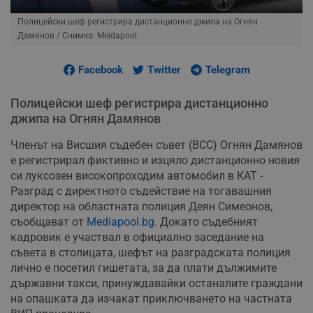
Полицейски шеф регистрира дистанционно джипа на Огнян
Дамянов
/ Снимка: Meidapool
Facebook
Twitter
Telegram
Полицейски шеф регистрира дистанционно
джипа на Огнян Дамянов
Членът на Висшия съдебен съвет (ВСС) Огнян Дамянов
е регистрирал фиктивно и изцяло дистанционно новия
си луксозен високопроходим автомобил в КАТ -
Разград с директното съдействие на тогавашния
директор на областната полиция Деян Симеонов,
съобщават от
Mediapool.bg
. Докато съдебният
кадровик е участвал в официално заседание на
съвета в столицата, шефът на разградската полиция
лично е посетил гишетата, за да плати дължимите
държавни такси, принуждавайки останалите граждани
на опашката да изчакат приключването на частната