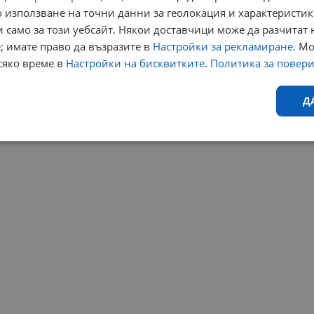
 използване на точни данни за геолокация и характеристик
 само за този уебсайт. Някои доставчици може да разчитат 
; имате право да възразите в
Настройки за рекламиране
. М
сяко време в
Настройки на бисквитките
.
Политика за повер
Д
Ефективност
Таргетиране
Функционалност
Н
еобходимо
Ефективност
Таргетиране
Функционалност
Неклас
исквитки позволяват основната функционалност на уебсайта, като потребителско
не може да се използва правилно без строго необходими бисквитки.
Валиден