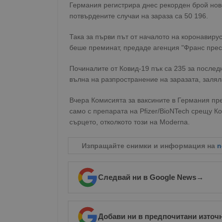
Германия регистрира днес рекорден брой нов
потвърдените случаи на зараза са 50 196.
Така за първи път от началото на коронавиру
беше преминат, предаде агенция "Франс прес"
Починалите от Ковид-19 пък са 235 за последн
вълна на разпространение на заразата, залял
Вчера Комисията за ваксините в Германия пр
само с препарата на Pfizer/BioNTech срещу Ко
сърцето, отколкото този на Moderna.
Изпращайте снимки и информация на
n
Следвай ни в Google News
→
Добави ни в предпочитани източ