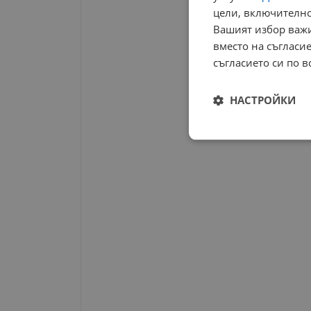
цели, включително
Вашият избор важи
вместо на съгласие
съгласието си по в
НАСТРОЙКИ
Строго
необходимо
Строго н
Строго необходимите б
на акаунта. Уебсайтът 