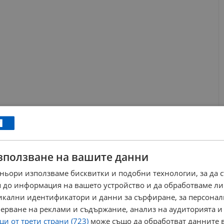
зползване на вашите данни
ньори използваме бисквитки и подобни технологии, за да 
 до информация на вашето устройство и да обработваме ли
никални идентификатори и данни за сърфиране, за персона
ерване на реклами и съдържание, анализ на аудиторията и
и от трети страни (723)
може също да обработват данните в