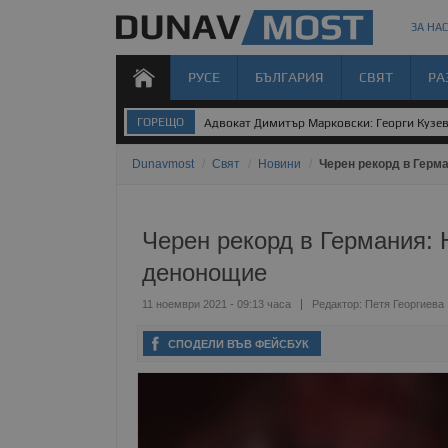
ЗА НАС
РУСЕ
БЪЛГАРИЯ
СВЯТ
РА
ГОРЕЩО
Адвокат Димитър Марковски: Георги Кузев 
Dunavmost
/
Свят
/
Новини
/
Черен рекорд в Герма
Черен рекорд в Германия: 
денонощие
11 ноември 2021 - 09:13 часа
Редактор:
Петя Георгиева
СПОДЕЛИ ВЪВ ФЕЙСБУК