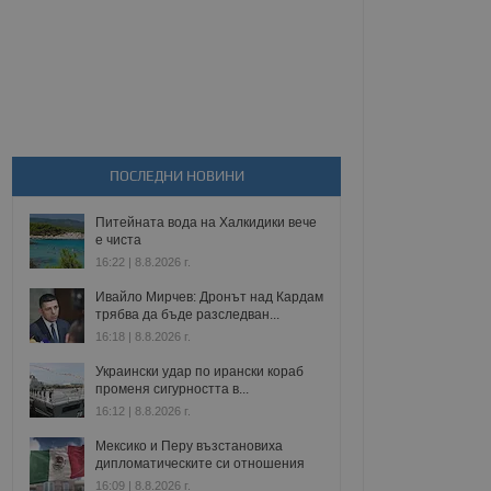
ПОСЛЕДНИ НОВИНИ
Питейната вода на Халкидики вече
е чиста
16:22 | 8.8.2026 г.
Ивайло Мирчев: Дронът над Кардам
трябва да бъде разследван...
16:18 | 8.8.2026 г.
Украински удар по ирански кораб
променя сигурността в...
16:12 | 8.8.2026 г.
Мексико и Перу възстановиха
дипломатическите си отношения
16:09 | 8.8.2026 г.