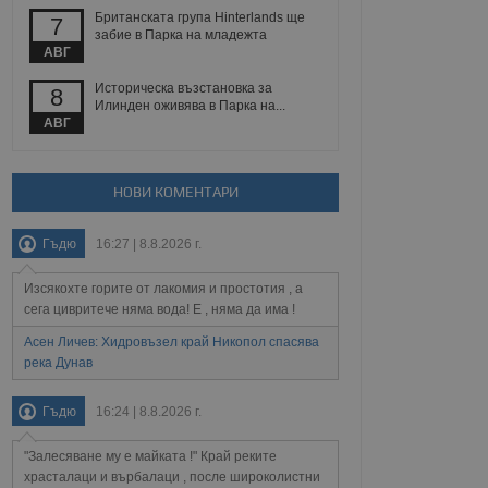
 уебсайт.
Британската група Hinterlands ще
7
забие в Парка на младежта
АВГ
Описание
Историческа възстановка за
8
Илинден оживява в Парка на...
АВГ
ребителски
елското поведение и
раници на сайта. Тя
яване на сайта. Тя
не на прегледи на
формация, която е
взаимодействат с
нкционалност в целия
прекарано на
НОВИ КОМЕНТАРИ
редпочитанията на
 сайтове; тя може
остта на социалните
тора на сайта.
използва новата или
Гъдю
16:27 | 8.8.2026 г.
елски взаимодействия
нето и потребителския
Изсякохте горите от лакомия и простотия , а
сега цивритече няма вода! Е , няма да има !
рез събиране на данни
 помага за
Асен Личев: Хидровъзел край Никопол спасява
отребителите се
река Дунав
тапите на тестване.
тистически данни,
Гъдю
16:24 | 8.8.2026 г.
 броя на посещенията,
 са били заредени.
елския опит.
"Залесяване му е майката !" Край реките
я за потребителското
храсталаци и върбалаци , после широколистни