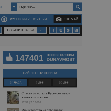
И
РУСЕНСКИ РЕПОРТЕРИ
СНИМАЙ
НОВИНИТЕ ВЧЕРА
78
147401
ФЕНОВЕ ХАРЕСВАТ
DUNAVMOST
НАЙ-ЧЕТЕНИ НОВИНИ
24 ЧАСА
7 ДНИ
30 ДНИ
Спасен от хотел в Русенско мечок
живее втори живот
17:57 | 7.8.2026 г.
Министерство на отбраната: