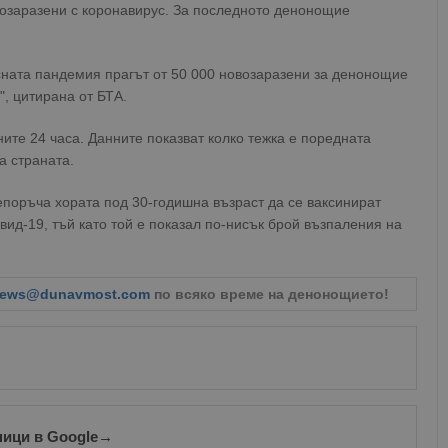
озаразени с коронавирус. За последното денонощие
сната пандемия прагът от 50 000 новозаразени за денонощие
, цитирана от БТА.
ите 24 часа. Данните показват колко тежка е поредната
а страната.
епоръча хората под 30-годишна възраст да се ваксинират
вид-19, тъй като той е показал по-нисък брой възпаления на
ews@dunavmost.com
по всяко време на денонощието!
ници в Google
→