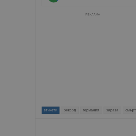
РЕКЛАМА
етикети
рекорд
германия
зараза
смърт