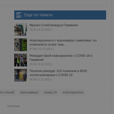
Още по темата
Мрачен Covid рекорд в Германия
10:20 | 8.12.2021 г.
Новозаразените с коронавирус намаляват, но
починалите са все така...
07:08 | 12.11.2021 г.
Рекорден брой новозаразени с COVID-19 в
Германия
15:58 | 8.11.2021 г.
Печални рекорди: 310 починали и 8030
хоспитализирани с COVID-19
06:34 | 2.11.2021 г.
ен случай
коронавирус
ковид 19
новозаразени
РЕКЛАМА