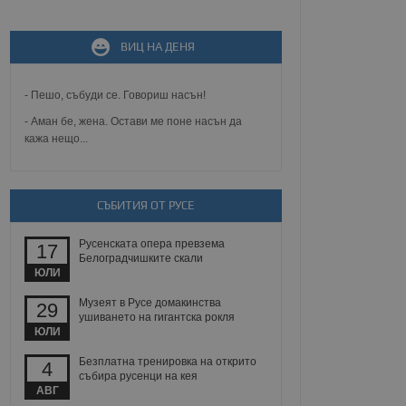
не, зададена от уеб
ВИЦ НА ДЕНЯ
 ASP.NET MVC
спре неразрешеното
т, известно като
тове. Той не съдържа
- Пешо, събуди се. Говориш насън!
щожава при затваряне
- Аман бе, жена. Остави ме поне насън да
кажа нещо...
ение на съгласието на
ст за тяхното
а данни за съгласието
ични политики и
антира, че техните
 сесии.
СЪБИТИЯ ОТ РУСЕ
аничаване между хората
а, за да се правят
Русенската опера превзема
17
хния уебсайт.
Белоградчишките скали
ЮЛИ
сигнализира на
Музеят в Русе домакинства
29
 на бисквитките,
ушиването на гигантска рокля
а съответствие и
ЮЛИ
ндарти и
Безплатна тренировка на открито
4
ck и предоставя
събира русенци на кея
требител използва
АВГ
йният потребител може