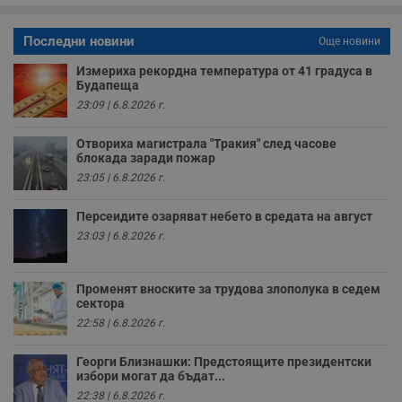
з
б
VISITOR_PRIVACY_METADATA
5 месеца
Т
YouTube
Последни новини
Още новини
4
с
.youtube.com
седмици
с
Измериха рекордна температура от 41 градуса в
с
Будапеща
п
и
23:09 | 6.8.2026 г.
п
т
в
Отвориха магистрала "Тракия" след часове
с
блокада заради пожар
з
с
23:05 | 6.8.2026 г.
п
о
р
Персеидите озаряват небето в средата на август
п
23:03 | 6.8.2026 г.
н
п
к
ч
Променят вноските за трудова злополука в седем
п
с
сектора
б
22:58 | 6.8.2026 г.
__cf_bm
29
Т
Cloudflare Inc.
минути
с
.twitter.com
Георги Близнашки: Предстоящите президентски
59
р
избори могат да бъдат...
секунди
м
б
22:38 | 6.8.2026 г.