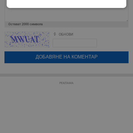
Строго
Ефективност
необходимо
Остават
2000
символа
ОБНОВИ
Таргетиране
Функционалност
Поради зачестилите злоупотреби в сайта, за да оставите анонимен
коментар или да гласувате изискваме да се идентифицирате с
google акаунт.
Натискайки на бутона "Вход с google" по-долу, коментарът ви ще
Некласифицирани
бъде публикуван анонимно под псевдонима който сте попълнили
по-горе в полето "Твоето име". Никаква лична информация за вас
няма да бъде съхранявана при нас или показвана на други
потребители.
РЕКЛАМА
Строго необходимо
Ефективност
Таргетиране
Функционалност
Некласифицирани
Строго необходимите бисквитки позволяват основната