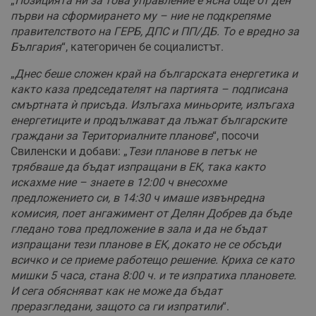
„
Позицията ни за това управление е ясна още от ден
първи на сформирането му – ние не подкрепяме
правителството на ГЕРБ, ДПС и ПП/ДБ. То е вредно за
България
“, категоричен бе социалистът.
„
Днес беше сложен край на българската енергетика и
както каза председателят на партията – подписана
смъртната ѝ присъда. Излъгаха миньорите, излъгаха
енергетиците и продължават да лъжат българските
граждани за Териториалните планове
“, посочи
Свиленски и добави: „
Тези планове в петък не
трябваше да бъдат изпращани в ЕК, така както
искахме ние – знаете в 12:00 ч внесохме
предложението си, в 14:30 ч имаше извънредна
комисия, поет ангажимент от Делян Добрев да бъде
гледано това предложение в зала и да не бъдат
изпращани тези планове в ЕК, докато не се обсъди
всичко и се приеме работещо решение. Криха се като
мишки 5 часа, стана 8:00 ч. и те изпратиха плановете.
И сега обясняват как не може да бъдат
преразгледани, защото са ги изпратили
“.