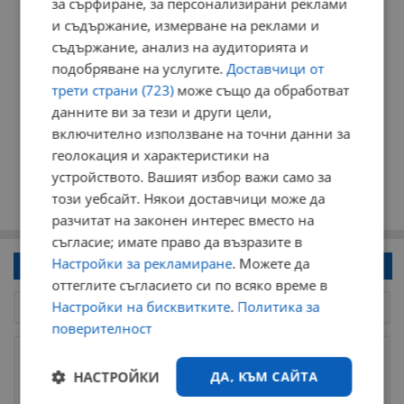
за сърфиране, за персонализирани реклами
и съдържание, измерване на реклами и
съдържание, анализ на аудиторията и
подобряване на услугите.
Доставчици от
трети страни (723)
може също да обработват
данните ви за тези и други цели,
включително използване на точни данни за
геолокация и характеристики на
устройството. Вашият избор важи само за
този уебсайт. Някои доставчици може да
разчитат на законен интерес вместо на
съгласие; имате право да възразите в
Настройки за рекламиране
. Можете да
Напиши коментар!
оттеглите съгласието си по всяко време в
Настройки на бисквитките
.
Политика за
поверителност
НАСТРОЙКИ
ДА, КЪМ САЙТА