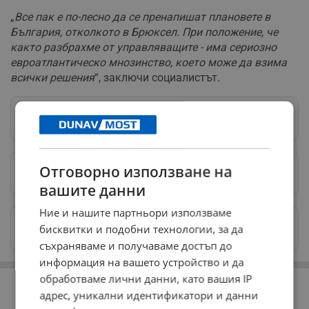
„
Все пак е по-лесно да се пренапишат плановете в
България, отколкото в Брюксел. При положение, че
както разбрахме от управляващите - има сериозно
евроатлантическо мнозинство, което може да взима
всички решения
“, заключи социалистът.
Следвай ни в Google News
→
Отговорно използване на
Предпочитани източници
→
вашите данни
Ние и нашите партньори използваме
Изпращайте снимки и информация на
бисквитки и подобни технологии, за да
news@dunavmost.com
съхраняваме и получаваме достъп до
информация на вашето устройство и да
РЕКЛАМА
обработваме лични данни, като вашия IP
адрес, уникални идентификатори и данни