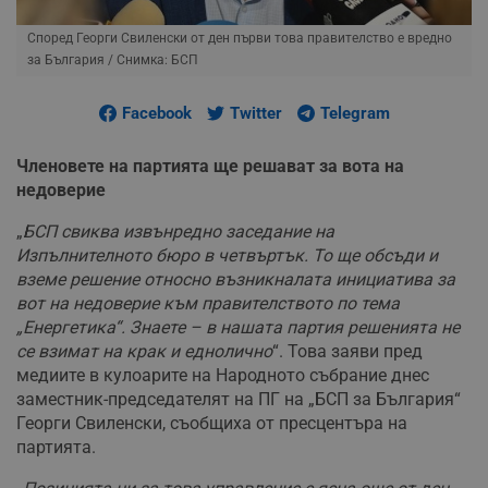
Според Георги Свиленски от ден първи това правителство е вредно
за България
/ Снимка: БСП
Facebook
Twitter
Telegram
Членовете на партията ще решават за вота на
недоверие
„
БСП свиква извънредно заседание на
Изпълнителното бюро в четвъртък. То ще обсъди и
вземе решение относно възникналата инициатива за
вот на недоверие към правителството по тема
„Енергетика“. Знаете – в нашата партия решенията не
се взимат на крак и еднолично
“. Това заяви пред
медиите в кулоарите на Народното събрание днес
заместник-председателят на ПГ на „БСП за България“
Георги Свиленски, съобщиха от пресцентъра на
партията.