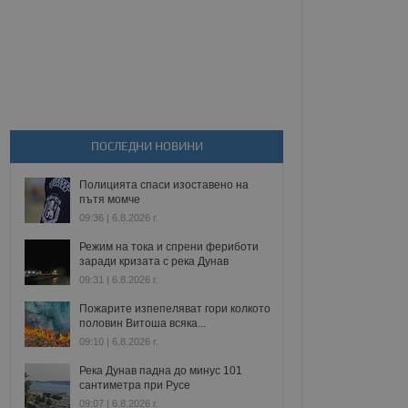
ПОСЛЕДНИ НОВИНИ
Полицията спаси изоставено на
пътя момче
09:36 | 6.8.2026 г.
Режим на тока и спрени фериботи
заради кризата с река Дунав
09:31 | 6.8.2026 г.
Пожарите изпепеляват гори колкото
половин Витоша всяка...
09:10 | 6.8.2026 г.
Река Дунав падна до минус 101
сантиметра при Русе
09:07 | 6.8.2026 г.