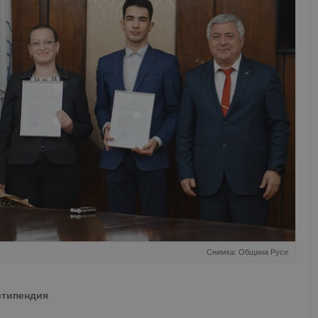
Снимка: Община Русе
стипендия