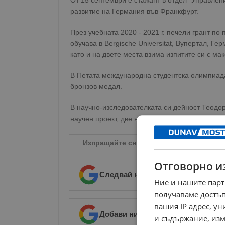
От 15 септември е стажант в отдел “Управлен
развитие на Германия във Франкфурт.
През учебната 2020 - 2021 г. печели грант п
обучава в Bergische Universitat, Вупертал, Герм
като и на двете места взима изпитите си с ма
В Петата международна студентска олимпиад
бронзов медал.
В научно-изследователката си дейност Теодо
научен проект, две научни публикации и изнес
Изпращайте снимки и информация на
n
Отговорно и
Следвай ни в Google News
→
Ние и нашите парт
получаваме достъп
вашия IP адрес, у
Добави ни в предпочитани източ
и съдържание, изм