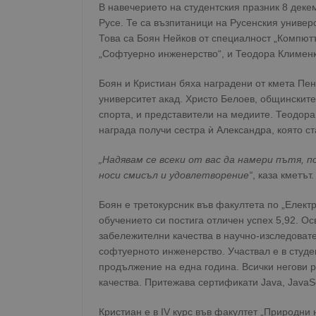
В навечерието на студентския празник 8 дек
Русе. Те са възпитаници на Русенския универ
Това са Боян Нейков от специалност „Компют
„Софтуерно инженерство“, и Теодора Клименк
Боян и Кристиан бяха наградени от кмета Пен
университет акад. Христо Белоев, общинскит
спорта, и представители на медиите. Теодора
награда получи сестра ѝ Александра, която ст
„Надявам се всеки от вас да намери пътя, п
носи смисъл и удовлетворение“
, каза кметът.
Боян е третокурсник във факултета по „Електр
обучението си постига отличен успех 5,92. Ос
забележителни качества в научно-изследовате
софтуерното инженерство. Участвал е в студ
продължение на една година. Всички негови 
качества. Притежава сертификати Java, JavaSci
Кристиан е в ІV курс във факултет „Природни