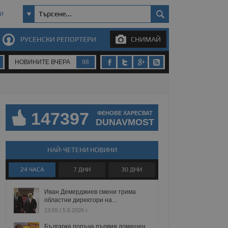
И
РУСЕНСКИ РЕПОРТЕРИ
СНИМАЙ
НОВИНИТЕ ВЧЕРА
98
147397
ФЕНОВЕ ХАРЕСВАТ
DUNAVMOST
НАЙ-ЧЕТЕНИ НОВИНИ
24 ЧАСА
7 ДНИ
30 ДНИ
Иван Демерджиев смени трима
областни директори на...
13:55 | 5.8.2026 г.
Българка поръча първия домашен