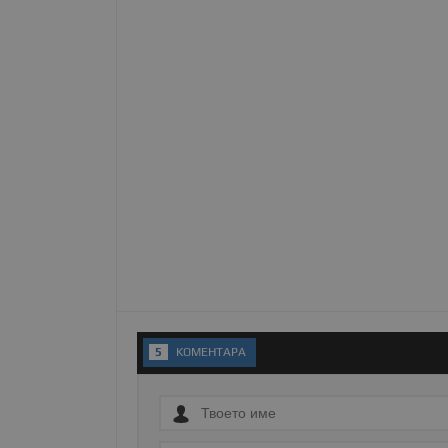
Име
__RequestVerificationT
VISITOR_PRIVACY_MET
__cf_bm
receive-cookie-depreca
5
KОМЕНТАРA
ASP.NET_SessionId