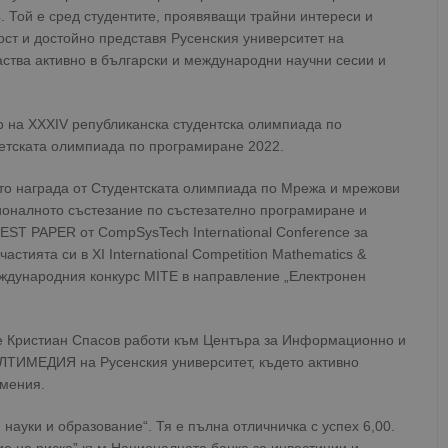
. Той е сред студентите, проявяващи трайни интереси и
ост и достойно представя Русенския университет на
ства активно в български и международни научни сесии и
то на ХХХІV републиканска студентска олимпиада по
тетската олимпиада по програмиране 2022.
то награда от Студентската олимпиада по Мрежа и мрежови
ционалното състезание по състезателно програмиране и
EST PAPER от CompSysTech International Conference за
стията си в ХІ International Competition Mathematics &
Международния конкурс MITE в направление „Електронен
ме Кристиан Спасов работи към Центъра за Информационно и
ЛТИМЕДИЯ на Русенския университет, където
активно
умения.
 науки и образование“. Тя е пълна отличничка с успех 6,00.