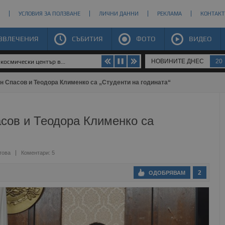
УСЛОВИЯ ЗА ПОЛЗВАНЕ
ЛИЧНИ ДАННИ
РЕКЛАМА
КОНТАКТ
ЗВЛЕЧЕНИЯ
СЪБИТИЯ
ФОТО
ВИДЕО
НОВИНИТЕ ДНЕС
20
космически център в...
н Спасов и Теодора Клименко са „Студенти на годината“
сов и Теодора Клименко са
това
Коментари: 5
2
ОДОБРЯВАМ