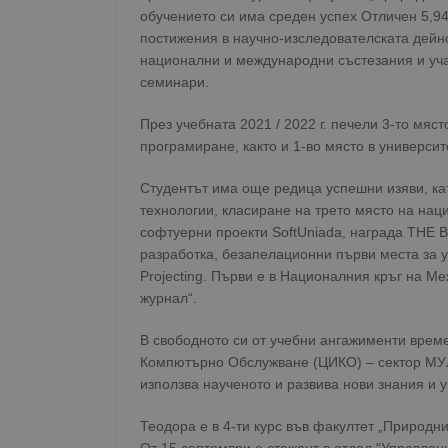
обучението си има среден успех Отличен 5,94
постижения в научно-изследователската дейн
национални и международни състезания и уча
семинари.
През учебната 2021 / 2022 г. печели 3-то мяс
програмиране, както и 1-во място в универси
Студентът има още редица успешни изяви, ка
технологии, класиране на трето място на на
софтуерни проекти SoftUniada, награда THE B
разработка, безапелационни първи места за уча
Projecting. Първи е в Националния кръг на 
журнал“.
В свободното си от учебни ангажименти вре
Компютърно Обслужване (ЦИКО) – сектор МУ
използва наученото и развива нови знания и 
Теодора е в 4-ти курс във факултет „Природни