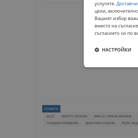
услугите.
Доставчиц
цели, включително
РЕКЛАМА
Вашият избор важи
вместо на съгласие
съгласието си по в
НАСТРОЙКИ
Строго
необходимо
етикети
русе
христо белоев
кметът пенчо милков
Строго н
теодора клименко
кристиан спасов
боян нед
Строго необходимите б
на акаунта. Уебсайтът 