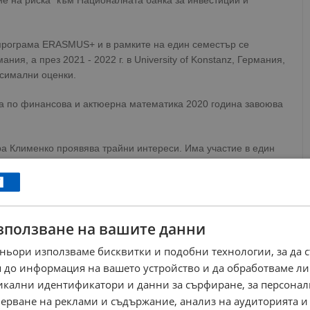
ие на риска” към Националната банка за инвестиции и
о програма ERASMUS+ и в рамките на един семестър се
ания, а през 2021 - 2022 г. в University of Konstanz, Германия,
ксимални оценки.
а по финансова и актюерна математика 2020 година завоюва
ра Клименко проявява трайни интереси. Има участие в един
ени два научни доклада.
ews@dunavmost.com
по всяко време на денонощието!
зползване на вашите данни
ньори използваме бисквитки и подобни технологии, за да 
 до информация на вашето устройство и да обработваме ли
никални идентификатори и данни за сърфиране, за персона
ници в Google
→
ерване на реклами и съдържание, анализ на аудиторията и