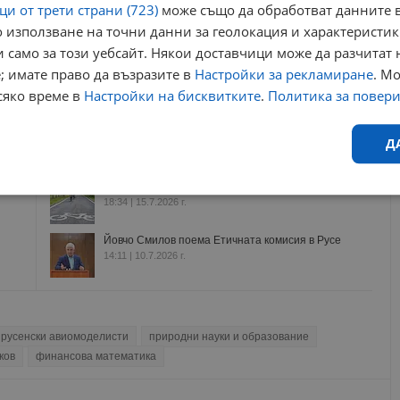
и от трети страни (723)
може също да обработват данните в
 използване на точни данни за геолокация и характеристик
Още по темата
 само за този уебсайт. Някои доставчици може да разчитат 
; имате право да възразите в
Настройки за рекламиране
. М
Атанас Пеканов се разходи в центъра на Русе
сяко време в
Настройки на бисквитките
.
Политика за повер
21:52 | 18.5.2023 г.
Одобриха изграждането на новия пазар край
Д
Дунав мост
15:16 | 16.7.2026 г.
Община Русе изгражда велоалея до Николово
Ефективност
Таргетиране
Функционалност
Н
18:34 | 15.7.2026 г.
Йовчо Смилов поема Етичната комисия в Русе
14:11 | 10.7.2026 г.
русенски авиомоделисти
природни науки и образование
еобходимо
Ефективност
Таргетиране
Функционалност
Неклас
ков
финансова математика
исквитки позволяват основната функционалност на уебсайта, като потребителско
не може да се използва правилно без строго необходими бисквитки.