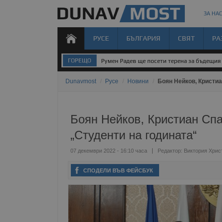
ЗА НАС
РУСЕ
БЪЛГАРИЯ
СВЯТ
РА
ГОРЕЩО
Румен Радев ще посети терена за бъдещия 
Dunavmost
/
Русе
/
Новини
/
Боян Нейков, Кристиа
Боян Нейков, Кристиан Спа
„Студенти на годината“
07 декември 2022 - 16:10 часа
Редактор:
Виктория Хрис
СПОДЕЛИ ВЪВ ФЕЙСБУК