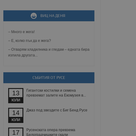
ВИЦ НА ДЕНЯ
не, зададена от уеб
 ASP.NET MVC
спре неразрешеното
т, известно като
– Много е жега!
тове. Той не съдържа
щожава при затваряне
– Е, колко пък да е жега?
– Отварям хладилника и гледам – едната бира
ение на съгласието на
изпила другата...
ст за тяхното
а данни за съгласието
ични политики и
антира, че техните
 сесии.
СЪБИТИЯ ОТ РУСЕ
аничаване между хората
а, за да се правят
Гигантски костилки и семена
хния уебсайт.
13
превземат залите на Екомузея в...
ЮЛИ
сигнализира на
 на бисквитките,
Джаз под звездите с Биг Бенд Русе
14
а съответствие и
ндарти и
ЮЛИ
ck и предоставя
Русенската опера превзема
17
требител използва
Белоградчишките скали