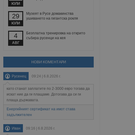
йният потребител може
ЮЛИ
 уебсайт.
Музеят в Русе домакинства
29
ушиването на гигантска рокля
ЮЛИ
Описание
Безплатна тренировка на открито
4
събира русенци на кея
ребителски
елското поведение и
АВГ
раници на сайта. Тя
яване на сайта. Тя
не на прегледи на
формация, която е
взаимодействат с
нкционалност в целия
прекарано на
редпочитанията на
НОВИ КОМЕНТАРИ
 сайтове; тя може
остта на социалните
тора на сайта.
използва новата или
Русенец
09:24 | 6.8.2026 г.
елски взаимодействия
нето и потребителския
като станат заплатите по 2-3000 евро тогава да
рез събиране на данни
искат ние да ги плащаме. Дотогава да си ги
 помага за
плаща държавата.
отребителите се
тапите на тестване.
Енергийният сертификат на имот става
задължителен
тистически данни,
 броя на посещенията,
 са били заредени.
елския опит.
Иван
09:16 | 6.8.2026 г.