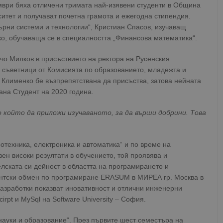
ември бяха отличени тримата най-изявени студенти в Община
ситет и получават почетна грамота и ежегодна стипендия.
ърни системи и технологии“, Кристиан Спасов, изучаващ
о, обучаваща се в специалността „Финансова математика“.
чо Милков в присъствието на ректора на Русенския
е съветници от Комисията по образованието, младежта и
 Клименко бе възпрепятствана да присъства, затова нейната
ана Студент на 2020 година.
о който да приложи изучаваното, за да върши добрини. Това
отехника, електроника и автоматика“ и по време на
вен високи резултати в обучението, той проявява и
лската си дейност в областта на програмирането и
ентски обмен по програмиране ERASUM в МИРЕА гр. Москва в
разработки показват иновативност и отлични инженерни
rpt и MySql на Software University – София.
 науки и образование“. През първите шест семестъра на