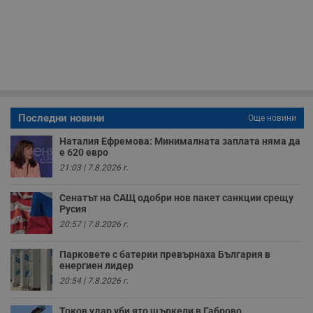
з
п
и
п
A
т
е
д
н
п
с
у
Последни новини
Още новини
и
ф
н
Наталия Ефремова: Минималната заплата няма да
м
е 620 евро
Т
21:03 | 7.8.2026 г.
и
п
у
Сенатът на САЩ одобри нов пакет санкции срещу
з
Русия
б
20:57 | 7.8.2026 г.
VISITOR_PRIVACY_METADATA
5 месеца
Т
YouTube
4
с
.youtube.com
седмици
с
Парковете с батерии превърнаха България в
с
енергиен лидер
п
и
20:54 | 7.8.2026 г.
п
т
в
Токов удар уби ято щъркели в Габрово