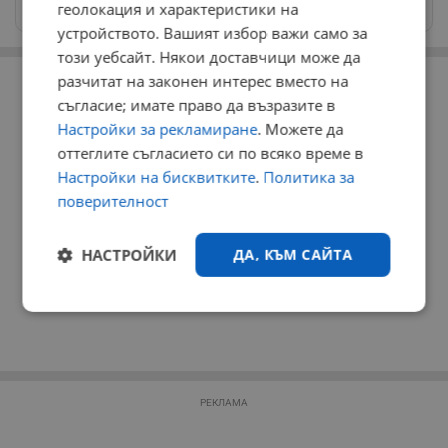
геолокация и характеристики на
news@dunavmost.com
устройството. Вашият избор важи само за
този уебсайт. Някои доставчици може да
РЕКЛАМА
разчитат на законен интерес вместо на
съгласие; имате право да възразите в
Настройки за рекламиране
. Можете да
оттеглите съгласието си по всяко време в
Настройки на бисквитките
.
Политика за
поверителност
НАСТРОЙКИ
ДА, КЪМ САЙТА
Строго
Ефективност
необходимо
РЕКЛАМА
Таргетиране
Функционалност