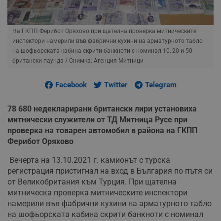
На ГКПП Ферибот Оряхово при щателна проверка митническите
инспектори намерили във фабрични кухини на арматурното табло
на шофьорската кабина скрити банкноти с номинал 10, 20 и 50
британски паунда
/ Снимка: Агенция Митници
Facebook
Twitter
Telegram
78 680 недекларирани британски лири установиха
митнически служители от ТД Митница Русе при
проверка на товарен автомобил в района на ГКПП
Ферибот Оряхово
Вечерта на 13.10.2021 г. камионът с турска
регистрация пристигнал на вход в България по пътя си
от Великобритания към Турция. При щателна
митническа проверка митническите инспектори
намерили във фабрични кухини на арматурното табло
на шофьорската кабина скрити банкноти с номинал