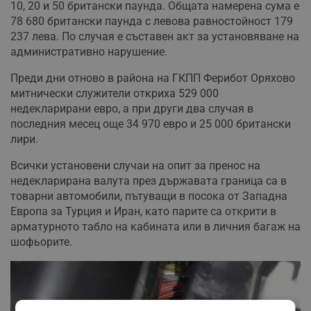
10, 20 и 50 британски паунда. Общата намерена сума е
78 680 британски паунда с левова равностойност 179
237 лева. По случая е съставен акт за установяване на
административно нарушение.
Преди дни отново в района на ГКПП Ферибот Оряхово
митнически служители откриха 529 000
недекларирани евро, а при други два случая в
последния месец още 34 970 евро и 25 000 британски
лири.
Всички установени случаи на опит за пренос на
недекларирана валута през държавата граница са в
товарни автомобили, пътуващи в посока от Западна
Европа за Турция и Иран, като парите са открити в
арматурното табло на кабината или в личния багаж на
шофьорите.