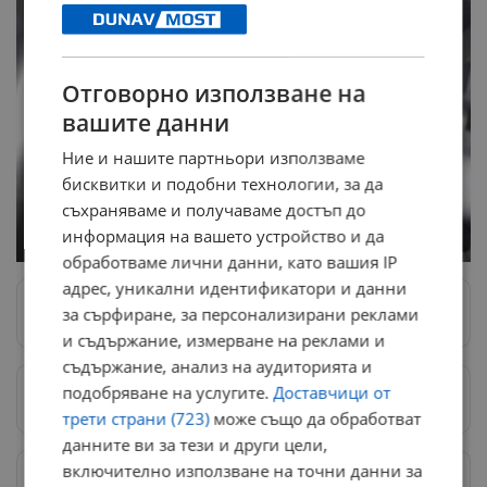
Отговорно използване на
вашите данни
Ние и нашите партньори използваме
бисквитки и подобни технологии, за да
съхраняваме и получаваме достъп до
информация на вашето устройство и да
обработваме лични данни, като вашия IP
адрес, уникални идентификатори и данни
за сърфиране, за персонализирани реклами
Следвай ни в Google News
→
и съдържание, измерване на реклами и
съдържание, анализ на аудиторията и
подобряване на услугите.
Доставчици от
Предпочитани източници
→
трети страни (723)
може също да обработват
данните ви за тези и други цели,
включително използване на точни данни за
Изпращайте снимки и информация на