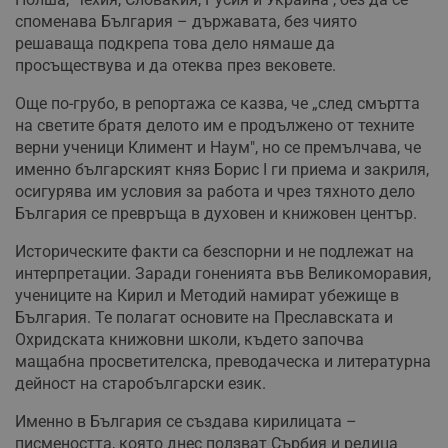
споменава България – държавата, без чиято
решаваща подкрепа това дело нямаше да
просъществува и да отеква през вековете.
Още по-грубо, в репортажа се казва, че „след смъртта
на светите братя делото им е продължено от техните
верни ученици Климент и Наум", но се премълчава, че
именно българският княз Борис I ги приема и закриля,
осигурява им условия за работа и чрез тяхното дело
България се превръща в духовен и книжовен център.
Историческите факти са безспорни и не подлежат на
интерпретации. Заради гоненията във Великоморавия,
учениците на Кирил и Методий намират убежище в
България. Те полагат основите на Преславската и
Охридската книжовни школи, където започва
мащабна просветителска, преводаческа и литературна
дейност на старобългарски език.
Именно в България се създава кирилицата –
писмеността, която днес ползват Сърбия и редица