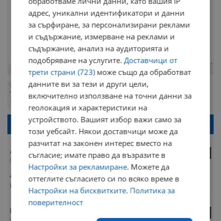
обработваме лични данни, като вашия IP
адрес, уникални идентификатори и данни
за сърфиране, за персонализирани реклами
и съдържание, измерване на реклами и
съдържание, анализ на аудиторията и
подобряване на услугите.
Доставчици от
Остават
2000
символа
трети страни (723)
може също да обработват
данните ви за тези и други цели,
ОБНОВИ
Поради зачестилите злоупотреби в сайта, за да оставите анонимен
включително използване на точни данни за
коментар или да гласувате изискваме да се идентифицирате с
google акаунт.
геолокация и характеристики на
устройството. Вашият избор важи само за
Натискайки на бутона "Вход с google" по-долу, коментарът ви ще
бъде публикуван анонимно под псевдонима който сте попълнили
този уебсайт. Някои доставчици може да
по-горе в полето "Твоето име". Никаква лична информация за вас
разчитат на законен интерес вместо на
няма да бъде съхранявана при нас или показвана на други
потребители.
АХМАТ СИЛА
0
съгласие; имате право да възразите в
07:16 | 29.5.2025 г.
Настройки за рекламиране
. Можете да
Двадесет и две от буквите в азбуката са гръцки, така че 
оттеглите съгласието си по всяко време в
всеки да си направи извода сам 
Настройки на бисквитките
.
Политика за
поверителност
Кънчо
0
08:05 | 26.5.2025 г.