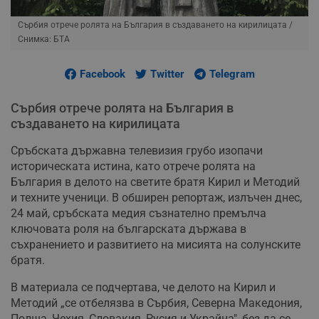
Сърбия отрече ролята на България в създаването на кирилицата
/
Снимка: БТА
Facebook
Twitter
Telegram
Сърбия отрече ролята на България в
създаването на кирилицата
Сръбската държавна телевизия грубо изопачи
историческата истина, като отрече ролята на
България в делото на светите братя Кирил и Методий
и техните ученици. В обширен репортаж, излъчен днес,
24 май, сръбската медия съзнателно премълча
ключовата роля на българската държава в
съхранението и развитието на мисията на солунските
братя.
В материала се подчертава, че делото на Кирил и
Методий „се отбелязва в Сърбия, Северна Македония,
Полша, Чехия, Словакия, Русия и Украйна", без да се