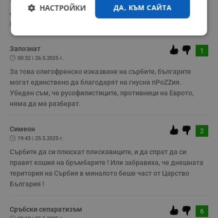
НАСТРОЙКИ
ДА, КЪМ САЙТА
А като са както твърдят центъра на кирилицата защо пишат 
на латиница....ааа
Строго
Ефективност
необходимо
Запознат
1
00:32 | 26.5.2025 г.
За това олигофренско изказване на сърбите, българите 
Таргетиране
Функционалност
могат единствено да благодарят на гнусна пРоZZия. 

Убеден съм, че русофилистиците, противници на Еврото, 
няма да ме разберат.
Некласифицирани
Симеон
2
19:43 | 25.5.2025 г.
Сърбите да си плюскат плескавиците, и да спрат да си 
правят кошия на бръмбарите ! Или забравиха, че днешната 
територия на Сърбия в миналото беше част от Царство 
България !
Строго необходимо
Ефективност
Таргетиране
Функционалност
Сръбски сепаратизъм
6
Некласифицирани