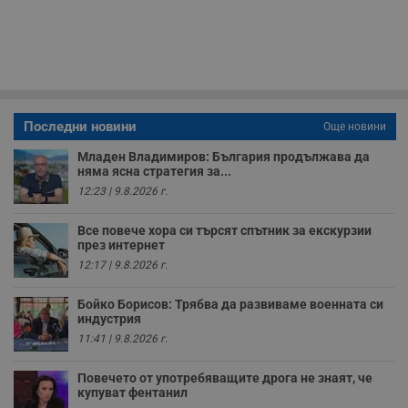
59
р
секунди
м
б
о
у
п
о
и
т
Последни новини
Още новини
receive-cookie-deprecation
.hit.gemius.pl
1 година
Т
с
Младен Владимиров: България продължава да
с
няма ясна стратегия за...
н
н
12:23 | 9.8.2026 г.
п
б
п
Все повече хора си търсят спътник за екскурзии
с
през интернет
о
с
12:17 | 9.8.2026 г.
а
р
у
Бойко Борисов: Трябва да развиваме военната си
з
индустрия
з
п
11:41 | 9.8.2026 г.
ASP.NET_SessionId
Сесия
Т
Microsoft
с
Повечето от употребяващите дрога не знаят, че
Corporation
D
www.dunavmost.com
купуват фентанил
п