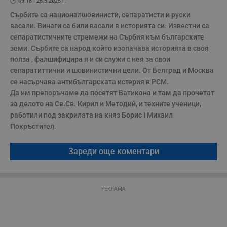
09:18 | 25.5.2025 г.
Сърбите са националшовинисти, сепаратисти и руски 
Строго необходимите бисквитки позволяват основната
функционалност на уебсайта, като потребителско
васали. Винаги са били васали в историята си. Известни са 
влизане и управление на акаунта. Уебсайтът не може да
сепаратистичните стремежи на Сърбия към българските 
се използва правилно без строго необходими
земи. Сърбите са народ който изопачава историята в своя 
бисквитки.
полза , фалшифицира я и си служи с нея за свои 
Валиден
Име
Доставчик
/
Домейн
О
сепаратиттични и шовинистични цели. От Белград и Москва 
до
се насърчава антибългарската истерия в РСМ. 

__RequestVerificationToken
Сесия
Т
Microsoft
Да им препоръчаме да посетят Ватикана и там да прочетат 
п
Corporation
ф
www.dunavmost.com
за делото на Св.Св. Кирил и Методий, и техните ученици, 
з
работили под закрилата на княз Борис I Михаил  
п
и
Покръстител.
п
A
т
Зареди още коментари
е
д
н
п
с
у
РЕКЛАМА
и
ф
н
м
Т