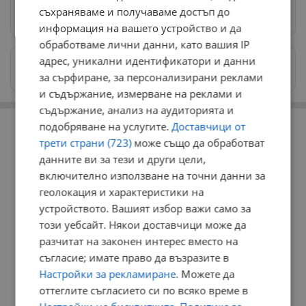
съхраняваме и получаваме достъп до
Предпочитани източници
→
информация на вашето устройство и да
обработваме лични данни, като вашия IP
адрес, уникални идентификатори и данни
Изпращайте снимки и информация на
news@dunavmost.com
за сърфиране, за персонализирани реклами
и съдържание, измерване на реклами и
съдържание, анализ на аудиторията и
РЕКЛАМА
подобряване на услугите.
Доставчици от
трети страни (723)
може също да обработват
данните ви за тези и други цели,
включително използване на точни данни за
геолокация и характеристики на
устройството. Вашият избор важи само за
този уебсайт. Някои доставчици може да
разчитат на законен интерес вместо на
съгласие; имате право да възразите в
Настройки за рекламиране
. Можете да
оттеглите съгласието си по всяко време в