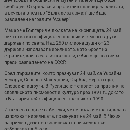
ден входът в общинските музеи и галерии ще бъде
свободен. Oткрива се и пролетният панаир на книгата,
а вечерта в театър "Българска армия" ще бъдат
раздадени наградите "Аскеер".
Макар че България е люлката на кирилицата, 24 май
се чества като официален празник и в много други
държави по света. Над 250 милиона души от 23
държави използват кирилицата, като броят на
страните, които са я използвали, е бил още по-голям
преди разпадането на СССР.
Сред държавите, които празнуват 24 май, са Украйна,
Беларус, Северна Македония, Сърбия, Черна гора,
Словакия и други. В Русия денят е приет за празник на
славянската писменост и култура през 1991 г., докато
в България той е официален празник от 1990 г.
Интересно е да се отбележи, че не всички страни, които
използват кирилицата, празнуват на 24 май. В Чехия
например денят на славянската писменост се
отбелязва на 5 юли.