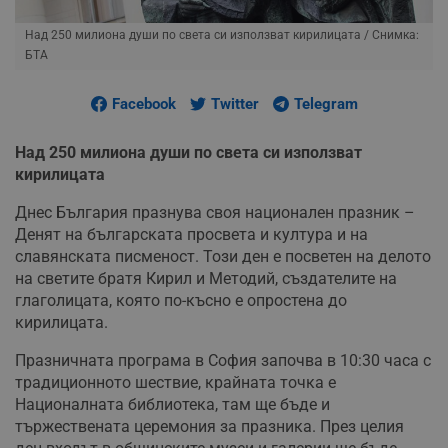
Над 250 милиона души по света си използват кирилицата
/ Снимка:
БТА
Facebook
Twitter
Telegram
Над 250 милиона души по света си използват
кирилицата
Днес България празнува своя национален празник –
Денят на българската просвета и култура и на
славянската писменост. Този ден е посветен на делото
на светите братя Кирил и Методий, създателите на
глаголицата, която по-късно е опростена до
кирилицата.
Празничната програма в София започва в 10:30 часа с
традиционното шествие, крайната точка е
Националната библиотека, там ще бъде и
тържествената церемония за празника. През целия