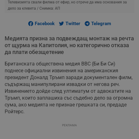
Телевизията свали филма от ефир, но отрече да има основания за
дело за клевета
/ Снимка: АП
Facebook
Twitter
Telegram
Медията призна за подвеждащ монтаж на речта
от щурма на Капитолия, но категорично отказа
да плати обезщетение
Британската обществена медия BBC (Би Би Си)
поднесе официални извинения на американския
президент Доналд Тръмп заради документален филм,
съдържащ манипулирани извадки от негова реч.
Извинението дойде след ултиматум от адвокатите на
Тръмп, които заплашиха със съдебно дело за огромна
сума, ако медията не признае грешката си, предаде
Ройтерс.
РЕКЛАМА