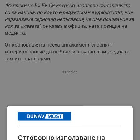
"Въпреки че Би Би Си искрено изразява съжалението
си за начина, по който е редактиран видеоклипът, ние
изразяваме сериозно несъгласие, че има основание за
иск за клевета"
, се казва в официалната позиция на
медията.
От корпорацията поеха ангажимент спорният
материал повече да не бъде излъчван в нито една от
техните платформи.
РЕКЛАМА
Отговорно използване на