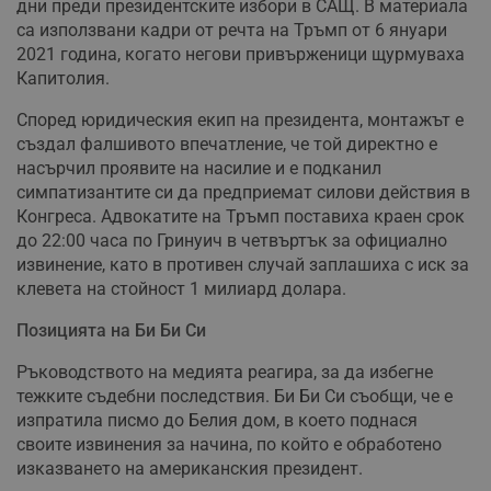
дни преди президентските избори в САЩ. В материала
са използвани кадри от речта на Тръмп от 6 януари
2021 година, когато негови привърженици щурмуваха
Капитолия.
Според юридическия екип на президента, монтажът е
създал фалшивото впечатление, че той директно е
насърчил проявите на насилие и е подканил
симпатизантите си да предприемат силови действия в
Конгреса. Адвокатите на Тръмп поставиха краен срок
до 22:00 часа по Гринуич в четвъртък за официално
извинение, като в противен случай заплашиха с иск за
клевета на стойност 1 милиард долара.
Позицията на Би Би Си
Ръководството на медията реагира, за да избегне
тежките съдебни последствия. Би Би Си съобщи, че е
изпратила писмо до Белия дом, в което поднася
своите извинения за начина, по който е обработено
изказването на американския президент.