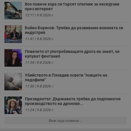
р
Все повече хора си търсят спътник за екскурзии
у
през интернет
з
12:17 | 9.8.2026 г.
з
п
Бойко Борисов: Трябва да развиваме военната си
ASP.NET_SessionId
Сесия
Т
Microsoft
индустрия
с
Corporation
D
www.dunavmost.com
11:41 | 9.8.2026 г.
п
и
т
Повечето от употребяващите дрога не знаят, че
к
купуват фентанил
п
и
11:34 | 9.8.2026 г.
у
р
к
Убийството в Пловдив освети "ловците на
п
педофили"
д
д
11:30 | 9.8.2026 г.
п
у
Президентът: Държавата трябва да подпомогне
производството на дронове...
11:24 | 9.8.2026 г.
Виж още новини ...
Доставчик
/
Валиден
Валиден
Име
Име
Доставчик
/
Домейн
Описание
Описание
Домейн
Доставчик
/
до
Валиден
до
Име
Описание
Домейн
до