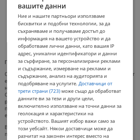
вашите данни
Ние и нашите партньори използваме
бисквитки и подобни технологии, за да
съхраняваме и получаваме достъп до
информация на вашето устройство и да
обработваме лични данни, като вашия IP
адрес, уникални идентификатори и данни
за сърфиране, за персонализирани реклами
Политически отзвук
и съдържание, измерване на реклами и
Случаят предизвика широк отзвук, тъй като монтажът
съдържание, анализ на аудиторията и
е бил представен на публиката в ключов момент –
подобряване на услугите.
Доставчици от
непосредствено преди вота за държавен глава.
трети страни (723)
може също да обработват
Според международни наблюдатели, подобни
данните ви за тези и други цели,
редакторски намеси в речите на политически лидери
включително използване на точни данни за
повдигат сериозни въпроси за журналистическата
геолокация и характеристики на
етика и обективност, отбелязва Франс прес.
устройството. Вашият избор важи само за
Въпреки че Би Би Си призна за "грешка в преценката"
този уебсайт. Някои доставчици може да
при редакцията на видеото, медията категорично
разчитат на законен интерес вместо на