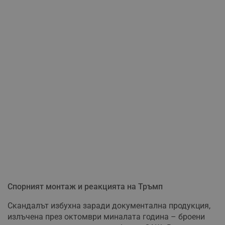
Спорният монтаж и реакцията на Тръмп
Скандалът избухна заради документална продукция,
излъчена през октомври миналата година – броени