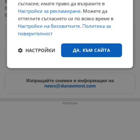
отхвърли възможността за изплащане на финансово
съгласие; имате право да възразите в
обезщетение, аргументирайки се, че няма правно
Настройки за рекламиране
. Можете да
основание за това.
оттеглите съгласието си по всяко време в
Настройки на бисквитките
.
Политика за
поверителност
Следвай ни в Google News
→
НАСТРОЙКИ
ДА, КЪМ САЙТА
Предпочитани източници
→
Строго
Ефективност
необходимо
Изпращайте снимки и информация на
news@dunavmost.com
Таргетиране
Функционалност
РЕКЛАМА
Некласифицирани