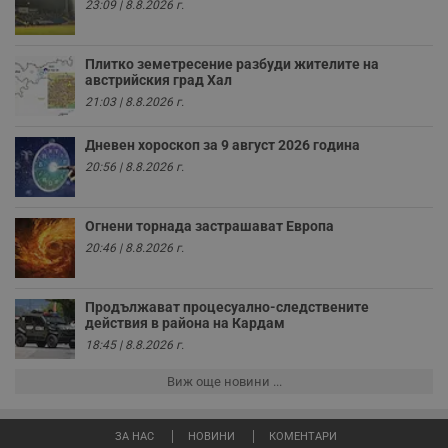
23:09 | 8.8.2026 г.
у
з
з
п
Плитко земетресение разбуди жителите на
австрийския град Хал
ASP.NET_SessionId
Сесия
Т
Microsoft
с
Corporation
21:03 | 8.8.2026 г.
D
www.dunavmost.com
п
и
Дневен хороскоп за 9 август 2026 година
т
к
20:56 | 8.8.2026 г.
п
и
у
р
Огнени торнада застрашават Европа
к
20:46 | 8.8.2026 г.
п
д
д
п
у
Продължават процесуално-следствените
действия в района на Кардам
18:45 | 8.8.2026 г.
Виж още новини ...
Доставчик
/
Валиден
Валиден
Име
Име
Доставчик
/
Домейн
Описание
Описание
Домейн
Доставчик
/
до
Валиден
до
Име
Описание
Домейн
до
ЗА НАС
НОВИНИ
КОМЕНТАРИ
_sharedID
__Secure-
.dunavmost.com
.youtube.com
11
Тази бисквитка се
5 месеца