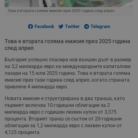
Това е втората голяма емисия през 2025 година след април
Facebook
Twitter
Telegram
Това е втората голяма емисия през 2025 година
след април
България успешно пласира нов външен дълг в размер
на 3,2 милиарда евро на международните капиталови
пазари на 15 юли 2025 година. Това е втората голяма
емисия през тази година след април, когато страната
привлече 4 милиарда евро.
Новата емисия е структурирана в два транша, като
първият включва 10-годишни облигации за 2
милиарда евро с годишен лихвен купон от 3,375
процента. Вторият транш се състои от 20-годишни
облигации за 1,2 милиарда евро с лихвен купон от
4,125 процента.