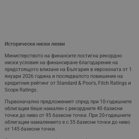
Исторически ниски лихви
Министерството на финансите постигна рекордно
ниски условия на финансиране благодарение на
предстоящото влизане на България в еврозоната от 1
януари 2026 година и последвалото повишение на
кредитния рейтинг от Standard & Poor's, Fitch Ratings и
Scope Ratings.
Първоначално предложеният спред при 10-годишните
облигации беше намален с рекордните 40 базисни
точки до ниво от 95 базисни точки. При 20-годишните
облигации намалението е с 35 базисни точки до ниво
от 145 базисни точки.