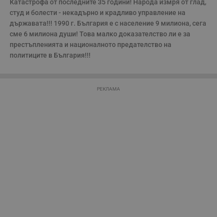
Катастрофа от последните 35 години! Народа измря от глад, 
н
п
студ и болести - некадърно и крадливо управление на 
с
държавата!!! 1990 г. България е с население 9 милиона, сега 
у
и
сме 6 милиона души! Това малко доказателство ли е за 
ф
престъпленията и националното предателство на 
н
м
политиците в България!!!
Т
и
п
у
з
РЕКЛАМА
б
VISITOR_PRIVACY_METADATA
5 месеца
Т
YouTube
4
с
.youtube.com
седмици
с
с
п
и
п
т
в
с
з
с
п
о
р
п
н