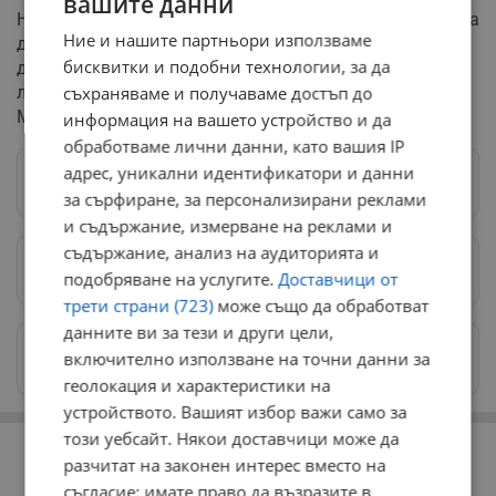
вашите данни
Набраните средства ще послужат за рефинансиране на
Ние и нашите партньори използваме
дълга в обращение, финансиране на планирания
бисквитки и подобни технологии, за да
дефицит по държавния бюджет и обезпечаване на
съхраняваме и получаваме достъп до
ликвидната позиция на фискалния резерв, съобщи
Министерството на финансите.
информация на вашето устройство и да
обработваме лични данни, като вашия IP
адрес, уникални идентификатори и данни
Следвай ни в Google News
→
за сърфиране, за персонализирани реклами
и съдържание, измерване на реклами и
съдържание, анализ на аудиторията и
Предпочитани източници
→
подобряване на услугите.
Доставчици от
трети страни (723)
може също да обработват
данните ви за тези и други цели,
Изпращайте снимки и информация на
включително използване на точни данни за
news@dunavmost.com
геолокация и характеристики на
устройството. Вашият избор важи само за
РЕКЛАМА
този уебсайт. Някои доставчици може да
разчитат на законен интерес вместо на
съгласие; имате право да възразите в