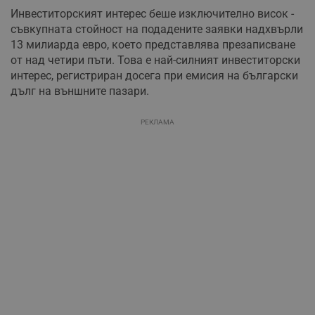
Инвеститорският интерес беше изключително висок -
съвкупната стойност на подадените заявки надхвърли
13 милиарда евро, което представлява презаписване
от над четири пъти. Това е най-силният инвеститорски
интерес, регистриран досега при емисия на български
дълг на външните пазари.
РЕКЛАМА