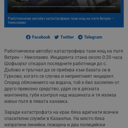
Работнически автобус катастрофира тази нощ на пътя Ветрен –
Николаево
Facebook
Twitter
Telegram
Работнически автобус катастрофира тази нощ на пътя
Ветрен – Николаево. Инцидента стана около 0:20 часа.
Шофьорът откарал последните работници до с.
Дъбово и тръгнал да се прибира към базата си в
Гурково, когато се случва и неприятният инцидент.
Според обяснението на водача, той е бил заслепен от
друго превозно средство, удря се в дясната
мантинела, губи контрол над машината и тя излиза
извън пътя в лявата канавка.
Заради катастрофата на крак бяха вдигнати всички
спасителни служби в Казанлък. На място бяха
изпратени линейки, пожарна и два полицейски