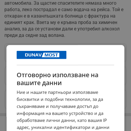
автомобила. За щастие спасителите нямаха много
работа, леко пострадал е само водача на рейса. Той е
откаран е в казанлъшката болница с фрактура на
единият крак. Взета му е кръвна проба за химичен
анализ, за да се установи дали е употребил алкохол
преди да седне зад волана.
Следвай ни в Google News
→
Отговорно използване на
Предпочитани източници
→
вашите данни
Ние и нашите партньори използваме
Изпращайте снимки и информация на
бисквитки и подобни технологии, за да
news@dunavmost.com
съхраняваме и получаваме достъп до
информация на вашето устройство и да
РЕКЛАМА
обработваме лични данни, като вашия IP
адрес, уникални идентификатори и данни