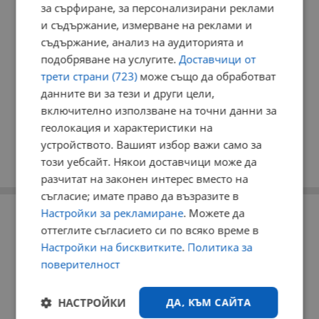
за сърфиране, за персонализирани реклами
и съдържание, измерване на реклами и
съдържание, анализ на аудиторията и
подобряване на услугите.
Доставчици от
трети страни (723)
може също да обработват
данните ви за тези и други цели,
включително използване на точни данни за
геолокация и характеристики на
устройството. Вашият избор важи само за
този уебсайт. Някои доставчици може да
разчитат на законен интерес вместо на
съгласие; имате право да възразите в
РЕКЛАМА
Настройки за рекламиране
. Можете да
оттеглите съгласието си по всяко време в
Настройки на бисквитките
.
Политика за
поверителност
НАСТРОЙКИ
ДА, КЪМ САЙТА