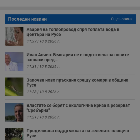
функционалност на уебсайта, като потребителско
влизане и управление на акаунта. Уебсайтът не може да
се използва правилно без строго необходими
бисквитки.
Последни новини
Още новини
Валиден
Авария на топлопровод спря топлата вода в
Име
Доставчик
/
Домейн
О
до
центъра на Русе
11:39 | 10.8.2026 г.
__RequestVerificationToken
Сесия
Т
Microsoft
п
Corporation
ф
www.dunavmost.com
Иван Анчев: България не е подготвена за новите
з
п
заплахи пред...
и
11:31 | 10.8.2026 г.
п
A
т
Започва ново пръскане срещу комари в община
е
Русе
д
н
11:28 | 10.8.2026 г.
п
с
у
Властите се борят с екологична криза в резерват
и
"Сребърна"
ф
н
11:21 | 10.8.2026 г.
м
Т
и
Продължава поддръжката на зелените площи в
п
Русе
у