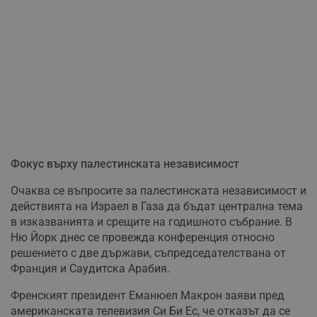
Фокус върху палестинската независимост
Очаква се въпросите за палестинската независимост и
действията на Израел в Газа да бъдат централна тема
в изказванията и срещите на годишното събрание. В
Ню Йорк днес се провежда конференция относно
решението с две държави, съпредседателствана от
Франция и Саудитска Арабия.
Френският президент Еманюел Макрон заяви пред
американската телевизия Си Би Ес, че отказът да се