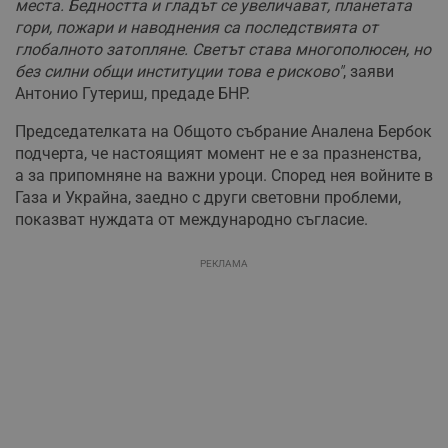
места. Бедността и гладът се увеличават, планетата
гори, пожари и наводнения са последствията от
глобалното затопляне. Светът става многополюсен, но
без силни общи институции това е рисково"
, заяви
Антонио Гутериш, предаде БНР.
Председателката на Общото събрание Аналена Бербок
подчерта, че настоящият момент не е за празненства,
а за припомняне на важни уроци. Според нея войните в
Газа и Украйна, заедно с други световни проблеми,
показват нуждата от международно съгласие.
РЕКЛАМА