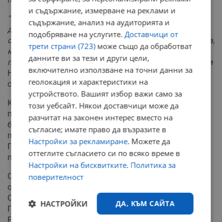
и съдържание, измерване на реклами и
"Трябва да се борим както в ООН, така и на всички
съдържание, анализ на аудиторията и
други арени, срещу фалшивата пропаганда, насочена
подобряване на услугите.
Доставчици от
срещу нас, и срещу призивите за палестинска държава,
трети страни (723)
може също да обработват
които са опасни за съществуването ни и
данните ви за тези и други цели,
представляват абсурдна награда за тероризма"
, заяви
включително използване на точни данни за
Нетаняху, който трябва да говори пред Общото
геолокация и характеристики на
събрание на ООН в петък.
устройството. Вашият избор важи само за
Крайнодесният израелски министър Итамар Бен Гвир
този уебсайт. Някои доставчици може да
предложи анексирането на територии от Западния
разчитат на законен интерес вместо на
бряг като възможен отговор на решенията за
съгласие; имате право да възразите в
признаване на палестинската държава.
Настройки за рекламиране
. Можете да
Правителството в Берлин вече се противопостави на
оттеглите съгласието си по всяко време в
подобни намерения.
Настройки на бисквитките
.
Политика за
След очаквания ход от страна на Франция, САЩ ще
поверителност
останат единствената от петте постоянни членки на
Съвета за сигурност на ООН, която не признава
НАСТРОЙКИ
ДА, КЪМ САЙТА
Палестина. Американският първи дипломат Марко
Рубио определи решенията на другите западни