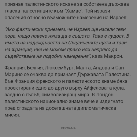
признае палестинското искане за собствена държава
тласка палестинците към "Хамас". Той изрази
опасения относно възможните намерения на Израел:
"Ако фактически приемем, че Израел ще изсели тези
хора, нищо повече няма да е същото. Това е лудост. В
името на надеждността на Съединените щати и тази
на Франция, ние не можем пряко или непряко да
съдействаме на подобни намерения"
, каза Макрон.
Франция, Белгия, Люксембург, Малта, Андора и Сан
Марино се очаква да признаят Държавата Палестина.
Във Франция френското и палестинското знаме бяха
проектирани едно до друго върху Айфеловата кула,
заедно с гълъб, символизиращ мира. В Лондон
палестинското национално знаме вече е издигнато
пред сградата на досегашната дипломатическа
мисия.
РЕКЛАМА