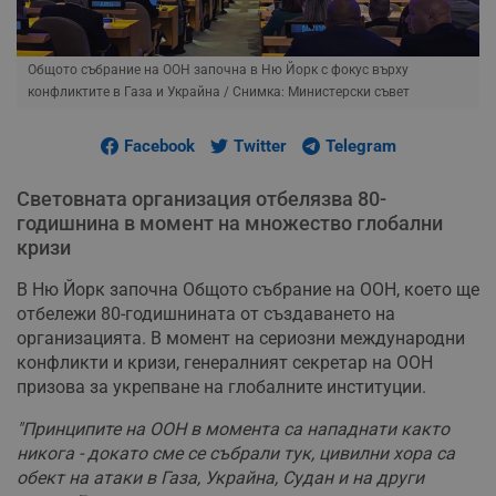
Общото събрание на ООН започна в Ню Йорк с фокус върху
конфликтите в Газа и Украйна
/ Снимка: Министерски съвет
Facebook
Twitter
Telegram
Световната организация отбелязва 80-
годишнина в момент на множество глобални
кризи
В Ню Йорк започна Общото събрание на ООН, което ще
отбележи 80-годишнината от създаването на
организацията. В момент на сериозни международни
конфликти и кризи, генералният секретар на ООН
призова за укрепване на глобалните институции.
"Принципите на ООН в момента са нападнати както
никога - докато сме се събрали тук, цивилни хора са
обект на атаки в Газа, Украйна, Судан и на други