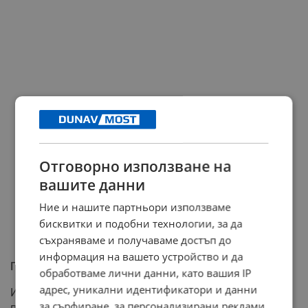
Отговорно използване на
вашите данни
Ние и нашите партньори използваме
бисквитки и подобни технологии, за да
съхраняваме и получаваме достъп до
информация на вашето устройство и да
Противоречиви реакции
обработваме лични данни, като вашия IP
адрес, уникални идентификатори и данни
Израелският премиер Бенямин Нетаняху се
за сърфиране, за персонализирани реклами
противопоставя категорично на тази тенденция: