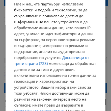
Напиши коментар!
Ние и нашите партньори използваме
бисквитки и подобни технологии, за да
съхраняваме и получаваме достъп до
информация на вашето устройство и да
обработваме лични данни, като вашия IP
адрес, уникални идентификатори и данни
за сърфиране, за персонализирани реклами
и съдържание, измерване на реклами и
съдържание, анализ на аудиторията и
подобряване на услугите.
Доставчици от
Остават
2000
символа
трети страни (723)
може също да обработват
ОБНОВИ
данните ви за тези и други цели,
Поради зачестилите злоупотреби в сайта, за да оставите анонимен
включително използване на точни данни за
коментар или да гласувате изискваме да се идентифицирате с
google акаунт.
геолокация и характеристики на
Натискайки на бутона "Вход с google" по-долу, коментарът ви ще
устройството. Вашият избор важи само за
бъде публикуван анонимно под псевдонима който сте попълнили
този уебсайт. Някои доставчици може да
по-горе в полето "Твоето име". Никаква лична информация за вас
няма да бъде съхранявана при нас или показвана на други
разчитат на законен интерес вместо на
потребители.
как какво
0
съгласие; имате право да възразите в
21:05 | 13.12.2024 г.