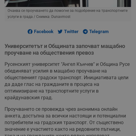
Очаква се проучването да помогне за подобрение на транспортните
услуги в града
/ Снимка: Dunavmost
Facebook
Twitter
Telegram
Университетът и Общината започват мащабно
проучване на обществения превоз
Русенският университет "Ангел Кънчев" и Община Русе
обединяват усилия в мащабно проучване на
общественият градски транспорт. Инициативата цели
да даде глас на гражданите в процеса на
оптимизиране на транспортните услуги в
крайдунавския град.
Проучването се провежда чрез анонимна онлайн
анкета, достъпна за всички настоящи и потенциални
потребители на градския транспорт. От съществено
значение е участието както на редовните пътници,
така и на гражданите, които рядко използват