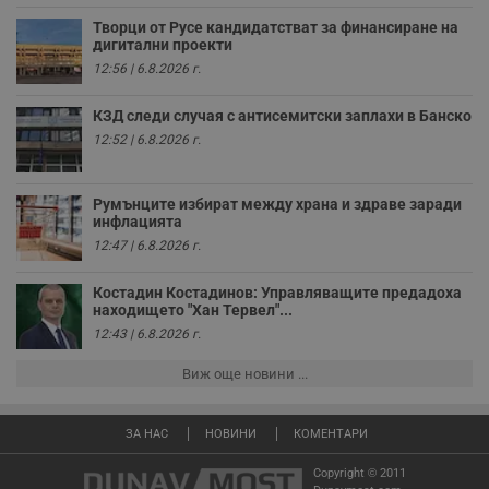
к
ч
Творци от Русе кандидатстват за финансиране на
п
дигитални проекти
с
б
12:56 | 6.8.2026 г.
__cf_bm
29
Т
Cloudflare Inc.
минути
с
.twitter.com
КЗД следи случая с антисемитски заплахи в Банско
59
р
12:52 | 6.8.2026 г.
секунди
м
б
о
у
п
Румънците избират между храна и здраве заради
о
инфлацията
и
12:47 | 6.8.2026 г.
т
receive-cookie-deprecation
.hit.gemius.pl
1 година
Т
Костадин Костадинов: Управляващите предадоха
с
находището "Хан Тервел"...
с
н
12:43 | 6.8.2026 г.
н
п
б
Виж още новини ...
п
с
о
с
ЗА НАС
НОВИНИ
КОМЕНТАРИ
а
р
Copyright © 2011
у