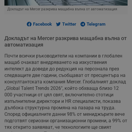
Докладът на Mercer разкрива мащабна вълна от автоматизация
Facebook
Twitter
Telegram
Докладът на Mercer разкрива мащабна вълна от
автоматизация
Почти всички ръководители на компании в глобален
мащаб очакват внедряването на изкуствения
интелект да доведе до редукция на персонала през
следващите две години, съобщават от пресцентъра на
консултантската компания Mercer. Глобалният доклад
„Global Talent Trends 2026", който обхваща близо 12
000 участници от цял свят, включително стотици
изпълнителни директори и HR специалисти, показва
дълбока структурна промяна на пазара на труда.
Според официалните данни 98% от мениджърите вече
подготвят сериозни организационни промени, а 99% от
тях открито заявяват, че технологиите ще свият