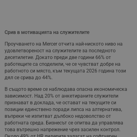
Срив в мотивацията на служителите
Проучването на Mercer отчита най-ниското ниво на
удовлетвореност на служителите за последното
десетилетие. Докато преди две години 66% от
работещите са споделили, че се чувстват добре на
работното си място, към текущата 2026 година този
дял се срива до 44%.
В същото време се наблюдава опасна икономическа
зависимост. Над 20% от анкетираните служители
признават в доклада, че остават на текущите си
позиции единствено поради липса на алтернатива,
въпреки че изпитват дълбоко недоволство от
работната среда. Бизнесът се опитва да управлява
това вътрешно напрежение чрез засилен контрол.
Около 49% от HR лидерите залагат на софтуерен