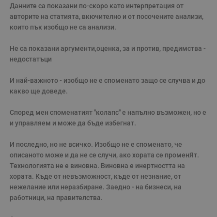
с
Данните са показани по-скоро като интерпретация от 
п
и
авторите на статията, вкючително и от посочените анализи, 
п
които пък изобщо не са анaлизи.

т
в
с
Не са показани аргументи,оценка, за и против, предимства - 
з
с
недостатъци

п
о
р
И най-важното - изобщо не е споменато защо се случва и до 
п
н
какво ще доведе.

п
к
ч
Според мен споменатият "колапс" е напълно възможен, но е 
п
и управляем и може да бъде избегнат.

с
б
И последно, но не всичко. Изобщо не е споменато, че 
__cf_bm
29
Т
Cloudflare Inc.
минути
с
.twitter.com
описаното може и да не се случи, ако хората се променЯт. 
59
р
секунди
м
Технологията не е виновна. Виновна е инертността на 
б
хората. Къде от невъзможност, къде от незнание, от 
о
у
нежелание или неразбиране. Заедно - на бизнеси, на 
п
работници, на правителства.

о
и
т