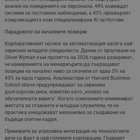
анализ на поведението на персонала, 44% въвеждат
системи за постоянно наблюдение, а 43% прехвърлят
комуникацията към специализирани AI чатботове.
Парадоксът на началните позиции
Корпоративният натиск за автоматизация засяга най-
сериозно младите специалисти. Данни от проучване на
Oliver Wyman към пролетта на 2026 година разкриват,
че намеренията на мениджърите да съкращават
позиции на начално ниво са скочили от едва 5% на
43% за една година. Анализатори от Harvard Business
School обаче предупреждават за сериозен
дългосрочен риск, известен като „колапс на
обучителната верига". Когато компаниите елиминират
местата за стажанти и младши служители, те на
практика унищожават механизма за създаване на
бъдещи опитни кадри.
Примерите за агресивна интеграция на технологиите
вече са факт в най-големите корпорации. Главният