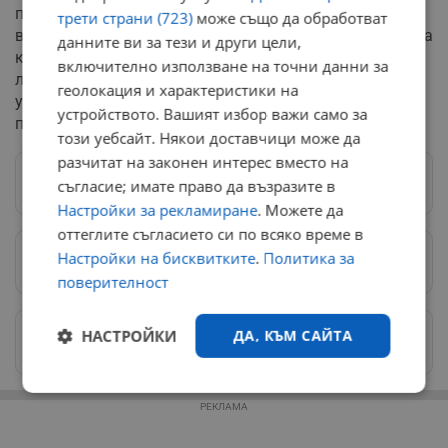
принудило близо половината от компаниите да спрат
трети страни (723)
може също да обработват
временно своите пилотни дигитални програми. Самата
данните ви за тези и други цели,
компания Mercer подчертава, че едва 32% от бизнес
включително използване на точни данни за
лидерите вярват, че техните екипи притежават реални
геолокация и характеристики на
умения да комбинират ефективно човешкия
устройството. Вашият избор важи само за
потенциал с машинните алгоритми.
този уебсайт. Някои доставчици може да
разчитат на законен интерес вместо на
Следвай ни в Google News
→
съгласие; имате право да възразите в
Настройки за рекламиране
. Можете да
оттеглите съгласието си по всяко време в
Настройки на бисквитките
.
Политика за
Предпочитани източници
→
поверителност
Изпращайте снимки и информация на
НАСТРОЙКИ
ДА, КЪМ САЙТА
news@dunavmost.com
Строго
Ефективност
РЕКЛАМА
необходимо