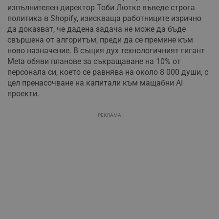
изпълнителен директор Тоби Лютке въведе строга
политика в Shopify, изискваща работниците изрично
да доказват, че дадена задача не може да бъде
свършена от алгоритъм, преди да се премине към
ново назначение. В същия дух технологичният гигант
Meta обяви планове за съкращаване на 10% от
персонала си, което се равнява на около 8 000 души, с
цел пренасочване на капитали към мащабни AI
проекти.
РЕКЛАМА