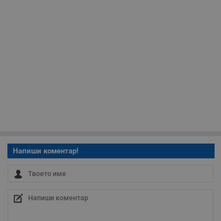
Таргетиране
Функционалност
Некласифицирани
Строго необходимо
Ефективност
Таргетиране
Функционалност
Напиши коментар!
Некласифицирани
Строго необходимите бисквитки позволяват основната
функционалност на уебсайта, като потребителско
влизане и управление на акаунта. Уебсайтът не може да
се използва правилно без строго необходими
бисквитки.
Валиден