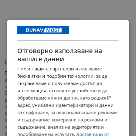
Отговорно използване на
вашите данни
Другата страна на технологичния скок
Ние и нашите партньори използваме
Въпреки масовата вълна от оптимизация, реалните
бисквитки и подобни технологии, за да
икономически ефекти остават предмет на спорове
съхраняваме и получаваме достъп до
сред експертите. В официален доклад на Goldman
информация на вашето устройство и да
Sachs се посочва, че реалното изместване на човешка
обработваме лични данни, като вашия IP
работна ръка от изкуствения интелект в момента
адрес, уникални идентификатори и данни
варира в границите между 0,5% и 7% в различните
за сърфиране, за персонализирани реклами
сектори. Част от анализаторите отбелязват, че
и съдържание, измерване на реклами и
пазарът страда от т.нар. „AI-washing" – изкуствено
преувеличаване на възможностите на технологиите с
съдържание, анализ на аудиторията и
цел бързо вдигане на борсовите акции, което е
подобряване на услугите.
Доставчици от