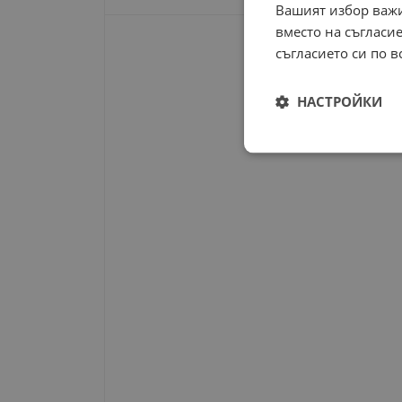
Вашият избор важи
вместо на съгласие
съгласието си по в
НАСТРОЙКИ
Строго
необходимо
Строго н
Строго необходимите б
на акаунта. Уебсайтът 
Име