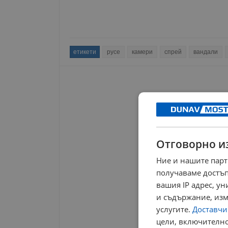
етикети
русе
камери
спрей
вандали
Отговорно и
Ние и нашите парт
получаваме достъп
вашия IP адрес, у
и съдържание, изм
услугите.
Доставчиц
цели, включително