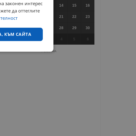
на законен интерес
10
11
12
13
14
15
16
ожете да оттеглите
17
18
19
20
21
22
23
ителност
24
25
26
27
28
29
30
А, КЪМ САЙТА
31
1
2
3
4
5
6
РЕКЛАМА
екласифицирани
ифицирани
 влизане и управление