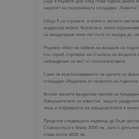
Още в първите дни след Нова година двама мъ
парапет на панорамната площадка „Левента“. 
Общо 6 са случаите, в които е заснето как м
градинска мебел. Колчетата, които ограничав
на вандализъм поне пет пъти от януари до сег
Редовно обект на набези на вандали са подлез
със спрей, счупване на стъклата на входнит
наблюдение са част от посегателствата.
Само за възстановяването на щетите по фасад
площадки Общината от началото на годината е
Всички заснети вандалски прояви са предаден
Извършителите са известни, защото разделит
лица и откриването на извършителите е много
Предстои следващата седмица да бъде достав
Стойността ѝ е близо 3000 лв., като с допълн
става почти 4000 лв.