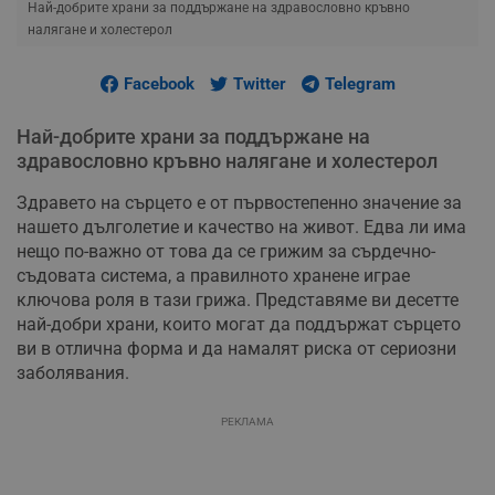
Най-добрите храни за поддържане на здравословно кръвно
налягане и холестерол
Facebook
Twitter
Telegram
Най-добрите храни за поддържане на
здравословно кръвно налягане и холестерол
Здравето на сърцето е от първостепенно значение за
нашето дълголетие и качество на живот. Едва ли има
нещо по-важно от това да се грижим за сърдечно-
съдовата система, а правилното хранене играе
ключова роля в тази грижа. Представяме ви десетте
най-добри храни, които могат да поддържат сърцето
ви в отлична форма и да намалят риска от сериозни
заболявания.
РЕКЛАМА