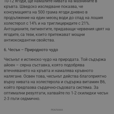
10-12 ягоди, ще намалите нивата на мазнините в
кръвта. Шведско изследване показва, че
консумацията на 500 грама ягоди дневно в
продължение на един месец води до спад на лошия
холестерол с 14% и на триглицеридите с 21%.
Антоцианите, пигментите, придаващи червения цвят на
ягодите, са тези, които притежават мощни
антиоксидантни свойства.
6. Чесън – Природното чудо
Чесънът е истинско чудо на природата. Той съдържа
айоен – сярна съставка, която подобрява
втечняването на кръвта и намалява кръвното
налягане. Освен това, чесънът действа благоприятно
върху нивата на холестерола и съдържа витамин В6,
който предпазва сърдечно-съдовата система. За
оптимални резултати, хапвайте по 1-2 скилидки чесън
2-3 пъти седмично.
РЕКЛАМА