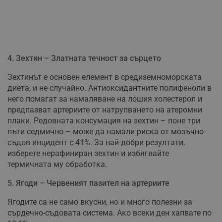
4. Зехтин – Златната течност за сърцето
Зехтинът е основен елемент в средиземноморската
диета, и не случайно. Антиоксидантните полифеноли в
него помагат за намаляване на лошия холестерол и
предпазват артериите от натрупването на атеромни
плаки. Редовната консумация на зехтин – поне три
пъти седмично – може да намали риска от мозъчно-
съдов инцидент с 41%. За най-добри резултати,
изберете нерафиниран зехтин и избягвайте
термичната му обработка.
5. Ягоди – Червеният пазител на артериите
Ягодите са не само вкусни, но и много полезни за
сърдечно-съдовата система. Ако всеки ден хапвате по