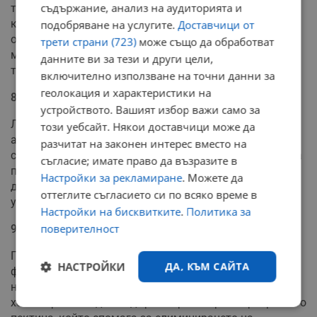
съдържание, анализ на аудиторията и
тон са изключително богати на омега 3 мастни
киселини. Тези есенциални мазнини предпазват от
подобряване на услугите.
Доставчици от
образуване на съсиреци, които могат да доведат до
трети страни (723)
може също да обработват
мозъчно-съдов инцидент. Старайте се да включвате
данните ви за тези и други цели,
такива риби в менюто си поне веднъж седмично.
включително използване на точни данни за
геолокация и характеристики на
8. Доматите – Ликопенова защита
устройството. Вашият избор важи само за
Ликопенът, съдържащ се в доматите, е мощен
този уебсайт. Някои доставчици може да
антиоксидант, който намалява риска от мозъчно-
разчитат на законен интерес вместо на
съдов инцидент с 55% и от инфаркт с 59%. Най-голяма
съгласие; имате право да възразите в
полза от ликопена ще получите, ако консумирате
Настройки за рекламиране
. Можете да
доматите сготвени и с добавка на зехтин, който
оттеглите съгласието си по всяко време в
улеснява усвояването му.
Настройки на бисквитките
.
Политика за
поверителност
9. Грейпфрут – Цитрусовата енергия
Грейпфрутът е богат на антиоксиданти като
НАСТРОЙКИ
ДА, КЪМ САЙТА
флавоноиди, каротеноиди и лимоноиди, които заедно
намаляват нивата на триглицеридите и лошия
холестерол. Плодът съдържа и разтворими фибри като
Строго
Ефективност