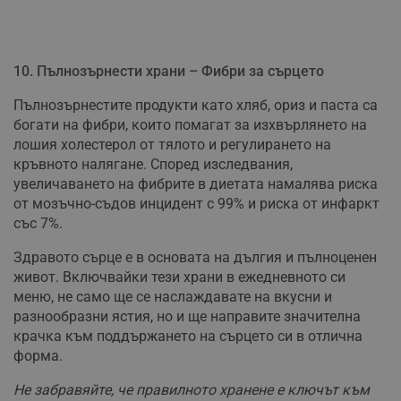
бисквитки.
Валиден
Име
Доставчик
/
Домейн
О
до
10. Пълнозърнести храни – Фибри за сърцето
__RequestVerificationToken
Сесия
Т
Microsoft
п
Corporation
ф
Пълнозърнестите продукти като хляб, ориз и паста са
www.dunavmost.com
з
богати на фибри, които помагат за изхвърлянето на
п
и
лошия холестерол от тялото и регулирането на
п
кръвното налягане. Според изследвания,
A
т
увеличаването на фибрите в диетата намалява риска
е
от мозъчно-съдов инцидент с 99% и риска от инфаркт
д
н
със 7%.
п
с
у
Здравото сърце е в основата на дългия и пълноценен
и
живот. Включвайки тези храни в ежедневното си
ф
н
меню, не само ще се наслаждавате на вкусни и
м
разнообразни ястия, но и ще направите значителна
Т
и
крачка към поддържането на сърцето си в отлична
п
у
форма.
з
б
Не забравяйте, че правилното хранене е ключът към