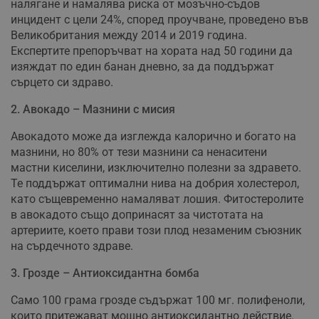
налягане и намалява риска от мозъчно-съдов
инцидент с цели 24%, според проучване, проведено във
Великобритания между 2014 и 2019 година.
Експертите препоръчват на хората над 50 години да
изяждат по един банан дневно, за да поддържат
сърцето си здраво.
2. Авокадо – Мазнини с мисия
Авокадото може да изглежда калорично и богато на
мазнини, но 80% от тези мазнини са ненаситени
мастни киселини, изключително полезни за здравето.
Те поддържат оптимални нива на добрия холестерол,
като същевременно намаляват лошия. Фитостеролите
в авокадото също допринасят за чистотата на
артериите, което прави този плод незаменим съюзник
на сърдечното здраве.
3. Грозде – Антиоксидантна бомба
Само 100 грама грозде съдържат 100 мг. полифеноли,
които притежават мощно антиоксидантно действие.