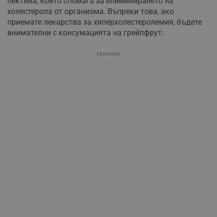
пектина, който спомага за елиминирането на
необходимо
холестерола от организма. Въпреки това, ако
приемате лекарства за хиперхолестеролемия, бъдете
внимателни с консумацията на грейпфрут.
Таргетиране
Функционалност
РЕКЛАМА
Некласифицирани
Строго необходимо
Ефективност
Таргетиране
Функционалност
Некласифицирани
Строго необходимите бисквитки позволяват основната
функционалност на уебсайта, като потребителско
влизане и управление на акаунта. Уебсайтът не може да
се използва правилно без строго необходими