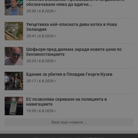
събиране на
обозначаване няма да вдигне...
данни за
поведението и
20:50 | 6.8.2026 г.
взаимодействието
на посетителите.
Той помага за
Умъртвиха най-опасната дива котка в Нова
подобряване на
Зеландия
потребителския
20:41 | 6.8.2026 г.
опит, като
разбира как
потребителите се
Шофьори пред дилема заради новите цени по
ангажират с
различни
бензиностанциите
елементи на
20:25 | 6.8.2026 г.
уебсайта по
време на етапите
на тестване.
Бдение за убития в Пловдив Георги Кузев
Gdyn
1 година
Тази бисквитка се
Gemius
20:17 | 6.8.2026 г.
използва за
.hit.gemius.pl
събиране на
анонимни
статистически
ЕС позволява скриване на полицията в
данни, свързани с
навигациите
посещенията в
уебсайта на
19:59 | 6.8.2026 г.
потребителя, като
броя на
Виж още новини ...
посещенията,
средното време,
прекарано на
уебсайта и какви