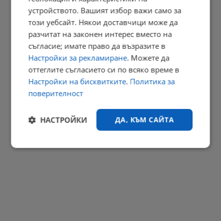
устройството. Вашият избор важи само за
Огнени торнада застрашават Европа
този уебсайт. Някои доставчици може да
разчитат на законен интерес вместо на
20:46 | 8.8.2026 г.
съгласие; имате право да възразите в
РЕКЛАМА
Настройки за рекламиране
. Можете да
оттеглите съгласието си по всяко време в
Настройки на бисквитките
.
Политика за
поверителност
НАСТРОЙКИ
ДА, КЪМ САЙТА
Строго
Ефективност
необходимо
Таргетиране
Функционалност