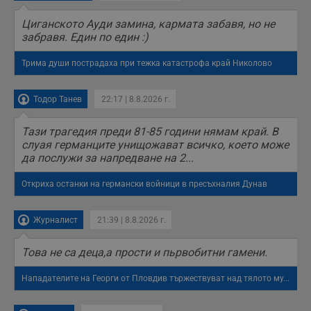
б
п
Циганското Ауди замина, кармата забавя, но не
с
забравя. Един по един :)
о
с
а
Трима души пострадаха при тежка катастрофа край Николово
р
у
з
з
Тодор Танев
22:17 | 8.8.2026 г.
п
ASP.NET_SessionId
Сесия
Т
Microsoft
Тази трагедия преди 81-85 години нямам край. В
с
Corporation
слуая германците унищожават всичко, което може
D
www.dunavmost.com
п
да послужи за напредване на 2...
и
т
к
Откриха останки на германски войници в пресъхналия Дунав
п
и
у
Журналист
21:39 | 8.8.2026 г.
р
к
п
д
Това не са деца,а прости и пьрвобитни гамени.
д
п
Нападателите на Георги от Пловдив тържествуват над тялото му...
у