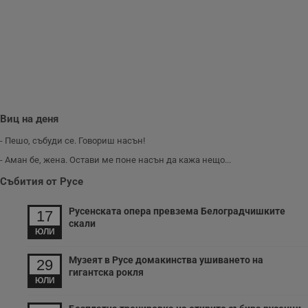
п
и
п
A
т
е
д
н
п
с
у
и
Виц на деня
ф
н
м
- Пешо, събуди се. Говориш насън!
Т
и
- Аман бе, жена. Остави ме поне насън да кажа нещо...
п
у
Събития от Русе
з
б
Русенската опера превзема Белоградчишките
17
VISITOR_PRIVACY_METADATA
5 месеца
Т
YouTube
скали
4
с
.youtube.com
ЮЛИ
седмици
с
с
п
Музеят в Русе домакинства ушиването на
29
и
гигантска рокля
п
ЮЛИ
т
в
с