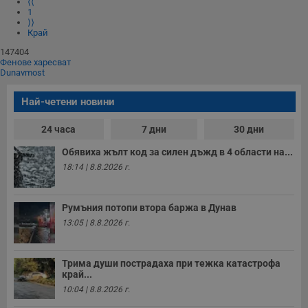
⟨⟨
1
⟩⟩
Край
147404
Фенове харесват
Dunavmost
Най-четени новини
24 часа
7 дни
30 дни
Обявиха жълт код за силен дъжд в 4 области на...
18:14 | 8.8.2026 г.
Румъния потопи втора баржа в Дунав
13:05 | 8.8.2026 г.
Трима души пострадаха при тежка катастрофа
край...
10:04 | 8.8.2026 г.