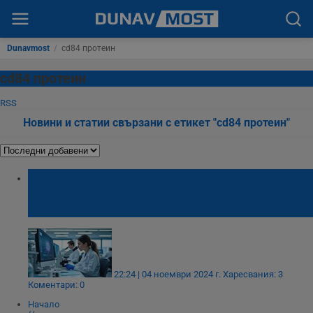
Dunavmost
/
cd84 протеин
cd84 протеин
RSS
Новини и статии свързани с етикет "cd84 протеин"
Революционен пробив: Израелско-
американски екип разработва ново
лечение на рак
22:24 | 04 ноември 2024 г.
Харесвания: 3
Коментари: 0
Начало