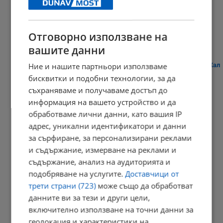
"Арда" надигра "Дунав"
23:09 | 8.8.2026 г.
Отговорно използване на
вашите данни
Ние и нашите партньори използваме
Плитко земетресение разбуди жителите на австрийския град Хал
бисквитки и подобни технологии, за да
21:03 | 8.8.2026 г.
съхраняваме и получаваме достъп до
информация на вашето устройство и да
обработваме лични данни, като вашия IP
Дневен хороскоп за 9 август 2026 година
адрес, уникални идентификатори и данни
за сърфиране, за персонализирани реклами
20:56 | 8.8.2026 г.
и съдържание, измерване на реклами и
съдържание, анализ на аудиторията и
подобряване на услугите.
Доставчици от
Кладенци в Русенско пресъхнаха
трети страни (723)
може също да обработват
данните ви за тези и други цели,
20:49 | 8.8.2026 г.
включително използване на точни данни за
геолокация и характеристики на