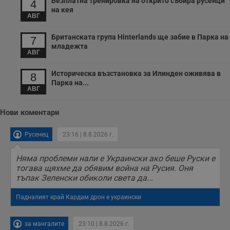
Безплатна тренировка на открито събира русенци
4
з
на кея
с
АВГ
п
о
р
Британската група Hinterlands ще забие в Парка на
7
п
младежта
н
АВГ
п
к
ч
Историческа възстановка за Илинден оживява в
8
п
Парка на...
с
АВГ
б
__cf_bm
29
Т
Cloudflare Inc.
Нови коментари
минути
с
.twitter.com
59
р
секунди
м
б
Русенец
23:16 | 8.8.2026 г.
о
у
п
Няма проблеми нали е Украински ако беше Руски е
о
тогава щяхме да обявим война на Русия. Оня
и
тъпак Зеленски обиколи света да...
т
receive-cookie-deprecation
.hit.gemius.pl
1 година
Т
Падналият край Кардам дрон е украински
с
с
н
н
за мангалите
23:10 | 8.8.2026 г.
п