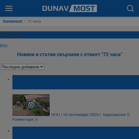
Dunavmost
/
72 часа
72 часа
RSS
Новини и статии свързани с етикет "72 часа"
Повдигнаха две обвинения на Николай
Маджаров
18:41 | 16 септември 2025 г.
Харесвания: 0
Коментари: 0
29-годишен мъж се изправя на съд заради
умишлени пожари