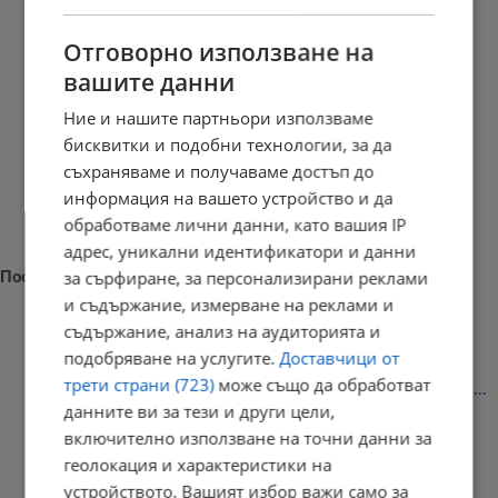
Отговорно използване на
вашите данни
Ние и нашите партньори използваме
бисквитки и подобни технологии, за да
съхраняваме и получаваме достъп до
информация на вашето устройство и да
обработваме лични данни, като вашия IP
адрес, уникални идентификатори и данни
Последни новини
за сърфиране, за персонализирани реклами
и съдържание, измерване на реклами и
съдържание, анализ на аудиторията и
подобряване на услугите.
Доставчици от
трети страни (723)
може също да обработват
Георги Чинев: Ще използваме всички способи за разкриване на...
данните ви за тези и други цели,
13:52 | 9.8.2026 г.
включително използване на точни данни за
геолокация и характеристики на
устройството. Вашият избор важи само за