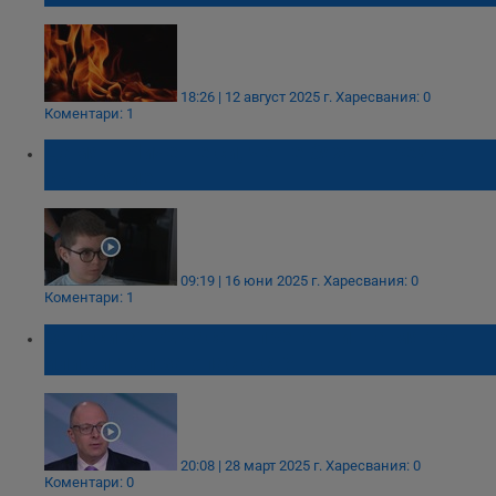
18:26 | 12 август 2025 г.
Харесвания: 0
Коментари: 1
Дамян: Личеше си, че не бяха в трезво
състояние
09:19 | 16 юни 2025 г.
Харесвания: 0
Коментари: 1
Запаси за 72 часа – превантивна мярка
или сигнал за опасност?
20:08 | 28 март 2025 г.
Харесвания: 0
Коментари: 0