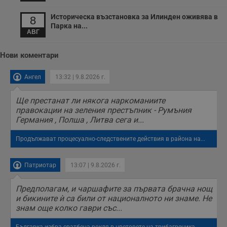
с
о
Историческа възстановка за Илинден оживява в
8
с
Парка на...
а
АВГ
р
у
з
Нови коментари
з
п
Ангел
13:32 | 9.8.2026 г.
ASP.NET_SessionId
Сесия
Т
Microsoft
с
Corporation
D
www.dunavmost.com
п
Ще престанат ли някога наркоманиите
и
правокации на зеления престъпник - Румъния
т
Германия , Полша , Литва сега и...
к
п
и
Продължават процесуално-следствените действия в района на...
у
р
к
п
Патриотар
13:07 | 9.8.2026 г.
д
д
п
Предполагам, и чаршафите за първата брачна нощ
у
и бикините ѝ са били от националното ни знаме. Не
знам още колко гаври със...