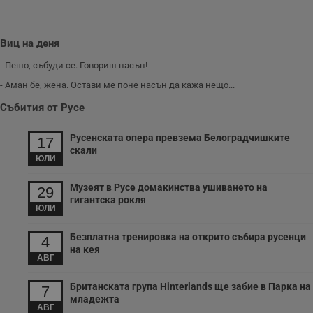
п
о
р
п
Виц на деня
н
п
к
- Пешо, събуди се. Говориш насън!
ч
п
- Аман бе, жена. Остави ме поне насън да кажа нещо...
с
б
Събития от Русе
__cf_bm
29
Т
Cloudflare Inc.
минути
с
.twitter.com
Русенската опера превзема Белоградчишките
17
59
р
скали
секунди
м
ЮЛИ
б
о
у
Музеят в Русе домакинства ушиването на
29
п
гигантска рокля
о
ЮЛИ
и
т
Безплатна тренировка на открито събира русенци
4
receive-cookie-deprecation
.hit.gemius.pl
1 година
Т
на кея
с
АВГ
с
н
н
Британската група Hinterlands ще забие в Парка на
7
п
младежта
б
АВГ
п