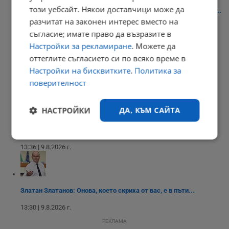
този уебсайт. Някои доставчици може да
Задържаха украинец за убийството на негов сънародник край...
разчитат на законен интерес вместо на
13:46 | 9.8.2026 г.
съгласие; имате право да възразите в
Настройки за рекламиране
. Можете да
оттеглите съгласието си по всяко време в
Настройки на бисквитките
.
Политика за
Магазините масово продължават да работят с двойни цени
поверителност
13:41 | 9.8.2026 г.
НАСТРОЙКИ
ДА, КЪМ САЙТА
Две океански аномалии променят зимата в Европа
Строго
Ефективност
13:36 | 9.8.2026 г.
необходимо
Таргетиране
Функционалност
Златан Златанов: Онова, което скриха от вас, е в пъти...
13:30 | 9.8.2026 г.
РЕКЛАМА