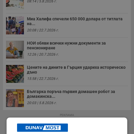
08:14 | 5.8.2026 г.
Миа Халифа спечели 650 000 долара от титлата
на...
20:08 | 22.7.2026 г.
НОИ обяви всички нужни документи за
пенсиониране
12:26 | 20.7.2026 г.
Цените на дините в Гърция удариха историческо
дъно
15:58 | 22.7.2026 г.
Българка поръча първия домашен робот за
домакинска...
20:03 | 5.8.2026 г.
РЕКЛАМА