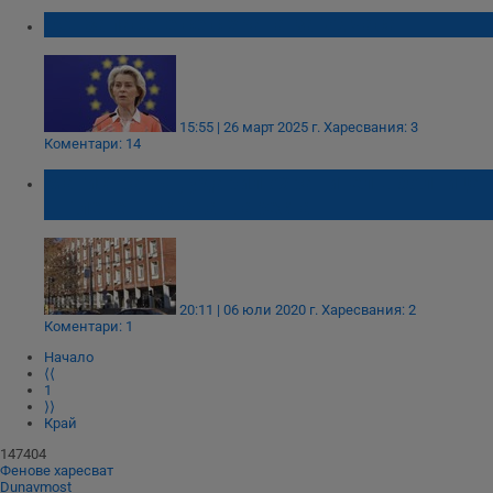
ЕС: Запасете се с храна за 72 часа
15:55 | 26 март 2025 г.
Харесвания: 3
Коментари: 14
Магистратът, ударил охранител в болница
в Плевен, остава в ареста
20:11 | 06 юли 2020 г.
Харесвания: 2
Коментари: 1
Начало
⟨⟨
1
⟩⟩
Край
147404
Фенове харесват
Dunavmost