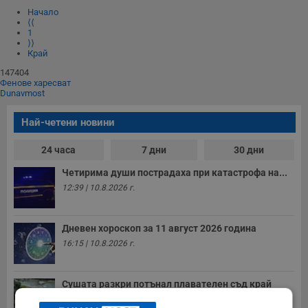
Начало
⟨⟨
1
⟩⟩
Край
147404
Фенове харесват
Dunavmost
Най-четени новини
24 часа
7 дни
30 дни
Четирима души пострадаха при катастрофа на...
12:39 | 10.8.2026 г.
Дневен хороскоп за 11 август 2026 година
16:15 | 10.8.2026 г.
Сушата разкри потънал плавателен съд край
Русе