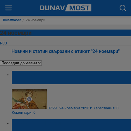
Dunavmost
/
24 ноември
24 ноември
RSS
Новини и статии свързани с етикет "24 ноември"
Православната църква почита Света
великомъченица Екатерина
07:29 | 24 ноември 2025 г.
Харесвания: 0
Коментари: 0
Meteo Balkans: Слънцето се завръща в
понеделник след мразовито утро