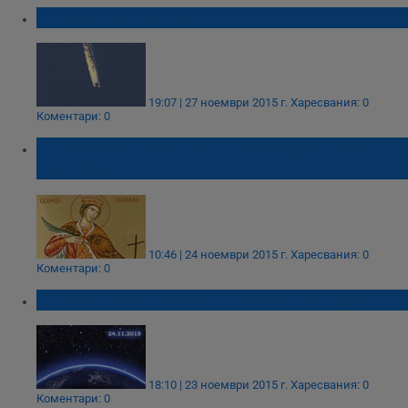
Турция съжалява!
19:07 | 27 ноември 2015 г.
Харесвания: 0
Коментари: 0
Днес почитаме света великомъченица
Екатерина
10:46 | 24 ноември 2015 г.
Харесвания: 0
Коментари: 0
Дневен Хороскоп за 24 Ноември 2015
18:10 | 23 ноември 2015 г.
Харесвания: 0
Коментари: 0