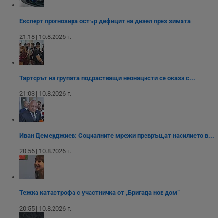
п
и
п
Експерт прогнозира остър дефицит на дизел през зимата
A
т
21:18 | 10.8.2026 г.
е
д
н
п
с
у
и
Тарторът на групата подрастващи неонацисти се оказа с...
ф
н
21:03 | 10.8.2026 г.
м
Т
и
п
у
з
Иван Демерджиев: Социалните мрежи превръщат насилието в...
б
20:56 | 10.8.2026 г.
VISITOR_PRIVACY_METADATA
5 месеца
Т
YouTube
4
с
.youtube.com
седмици
с
с
п
и
Тежка катастрофа с участничка от „Бригада нов дом“
п
т
в
20:55 | 10.8.2026 г.
с