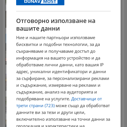
15:01 | 10.8.2026 г.
ВАС разреши премахването на дървета в Русе
Отговорно използване на
16:39 | 10.8.2026 г.
вашите данни
Взривове разтърсиха военния завод в село
Ние и нашите партньори използваме
Белица
бисквитки и подобни технологии, за да
11:49 | 10.8.2026 г.
съхраняваме и получаваме достъп до
Стотици хиляди пенсии ще бъдат намалени, ако...
информация на вашето устройство и да
08:14 | 5.8.2026 г.
обработваме лични данни, като вашия IP
адрес, уникални идентификатори и данни
Българка поръча първия домашен робот за
за сърфиране, за персонализирани реклами
домакинска...
и съдържание, измерване на реклами и
20:03 | 5.8.2026 г.
съдържание, анализ на аудиторията и
подобряване на услугите.
Доставчици от
Мъж загина след скок в реката до Къпиновския...
трети страни (723)
може също да обработват
15:20 | 4.8.2026 г.
данните ви за тези и други цели,
включително използване на точни данни за
Иван Демерджиев смени трима областни
геолокация и характеристики на
директори на...