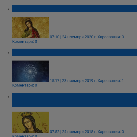
Почитаме Света Екатерина
07:10 | 24 ноември 2020 г.
Харесвания: 0
Коментари: 0
Дневен хороскоп за 24 ноември 2019
15:17 | 23 ноември 2019 г.
Харесвания: 1
Коментари: 0
Днес почитаме покровителката на
майките
07:52 | 24 ноември 2018 г.
Харесвания: 0
Коментари: 0