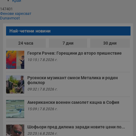
Край
147401
Фенове харесват
Dunavmost
Най-четени новини
24 часа
7 дни
30 дни
Георги Рачев: Горещини до второ пришествие
10:15 | 7.8.2026 г.
Русенски музикант смеси Металика и роден
фолклор
09:32 | 7.8.2026 г.
Американски военен самолет кацна в София
15:09 | 7.8.2026 г.
Шофьори пред дилема заради новите цени по...
20:25 | 6.8.2026 г.