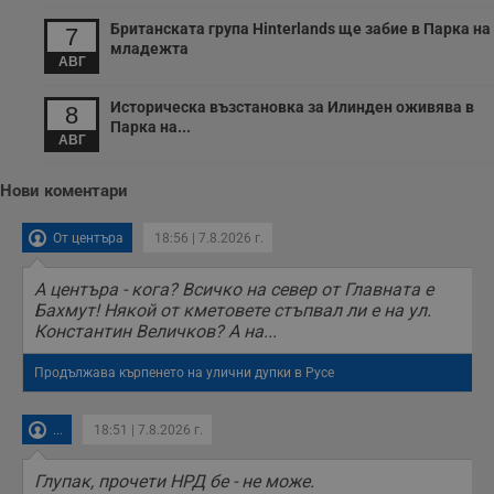
с
п
Британската група Hinterlands ще забие в Парка на
7
о
младежта
р
АВГ
п
н
п
Историческа възстановка за Илинден оживява в
8
к
Парка на...
ч
АВГ
п
с
б
Нови коментари
__cf_bm
29
Т
Cloudflare Inc.
минути
с
.twitter.com
От центъра
18:56 | 7.8.2026 г.
59
р
секунди
м
б
А центъра - кога? Всичко на север от Главната е
о
у
Бахмут! Някой от кметовете стъпвал ли е на ул.
п
Константин Величков? А на...
о
и
т
Продължава кърпенето на улични дупки в Русе
receive-cookie-deprecation
.hit.gemius.pl
1 година
Т
с
с
...
18:51 | 7.8.2026 г.
н
н
п
Глупак, прочети НРД бе - не може.
б