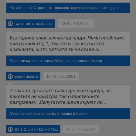
п
с
Катя Ивкова: Страхът от промяната не е излекувал нито един...
о
с
а
гаден тип от мах'лата
18:49 | 7.8.2026 г.
р
у
з
з
Българина плюе всичко що види. Няма проблеми,
п
пий ракийката, 1, пък жена ти нека клеца
комшията, щото патката ти не става и...
ASP.NET_SessionId
Сесия
Т
Microsoft
с
Corporation
D
www.dunavmost.com
Русенски музикант смеси Металика и роден фолклор
п
и
т
к
Боко тиквата
18:40 | 7.8.2026 г.
п
и
у
А такааа, да кацат. Само да знае народа, че
р
ракетите не кацат(за тия балистичните
к
п
разправям). Депутатите ще се скрият по...
д
д
Американски военен самолет кацна в София
п
у
До 1, 2, 5 и 6 - един и същ
18:36 | 7.8.2026 г.