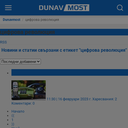
Dunavmost
/
цифрова революция
цифрова революция
RSS
Новини и статии свързани с етикет "цифрова революция"
Кратка история на телефона
11:30 | 16 февруари 2023 г.
Харесвания: 2
Коментари: 0
Начало
⟨⟨
1
⟩⟩