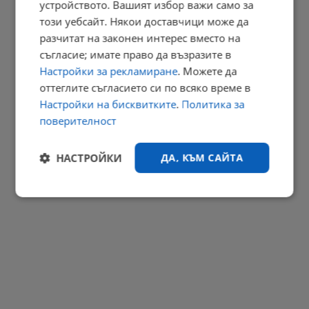
устройството. Вашият избор важи само за
18:04 | 7.8.2026 г.
този уебсайт. Някои доставчици може да
РЕКЛАМА
разчитат на законен интерес вместо на
съгласие; имате право да възразите в
Настройки за рекламиране
. Можете да
оттеглите съгласието си по всяко време в
Настройки на бисквитките
.
Политика за
поверителност
НАСТРОЙКИ
ДА, КЪМ САЙТА
Строго
Ефективност
необходимо
Таргетиране
Функционалност