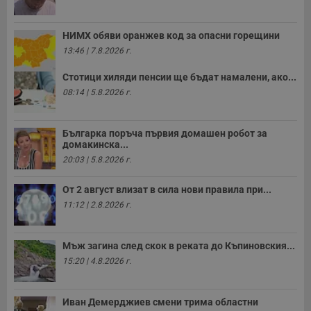
НИМХ обяви оранжев код за опасни горещини
13:46 | 7.8.2026 г.
Стотици хиляди пенсии ще бъдат намалени, ако...
08:14 | 5.8.2026 г.
Българка поръча първия домашен робот за
домакинска...
20:03 | 5.8.2026 г.
От 2 август влизат в сила нови правила при...
11:12 | 2.8.2026 г.
Мъж загина след скок в реката до Къпиновския...
15:20 | 4.8.2026 г.
Иван Демерджиев смени трима областни