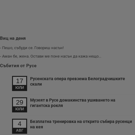
и
п
A
т
е
д
н
п
с
Виц на деня
у
и
- Пешо, събуди се. Говориш насън!
ф
н
- Аман бе, жена. Остави ме поне насън да кажа нещо...
м
Т
Събития от Русе
и
п
у
з
Русенската опера превзема Белоградчишките
17
б
скали
ЮЛИ
VISITOR_PRIVACY_METADATA
5 месеца
Т
YouTube
4
с
.youtube.com
седмици
с
Музеят в Русе домакинства ушиването на
29
с
гигантска рокля
п
ЮЛИ
и
п
т
Безплатна тренировка на открито събира русенци
4
в
на кея
с
АВГ
з