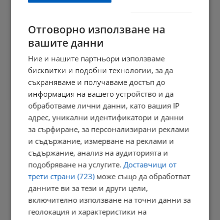
Отговорно използване на
вашите данни
Кризисен щаб спасява резервата "Сребърна" от пресъхване
Ние и нашите партньори използваме
18:43 | 7.8.2026 г.
бисквитки и подобни технологии, за да
съхраняваме и получаваме достъп до
информация на вашето устройство и да
Съдът в Русе гледа мерките на обвиняемите за фентанил
обработваме лични данни, като вашия IP
18:38 | 7.8.2026 г.
адрес, уникални идентификатори и данни
за сърфиране, за персонализирани реклами
и съдържание, измерване на реклами и
съдържание, анализ на аудиторията и
Земетресение разлюля Вранча и днес следобед
подобряване на услугите.
Доставчици от
18:25 | 7.8.2026 г.
трети страни (723)
може също да обработват
данните ви за тези и други цели,
включително използване на точни данни за
геолокация и характеристики на
Тайни байпаси за вода разтърсиха ВиК - Бургас