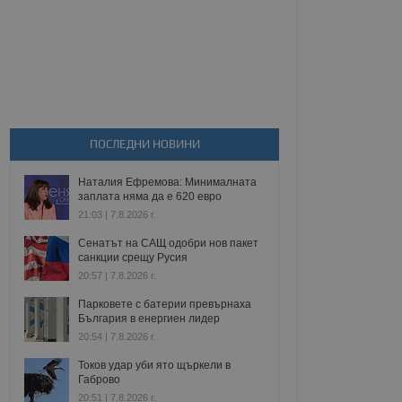
ПОСЛЕДНИ НОВИНИ
Наталия Ефремова: Минималната
заплата няма да е 620 евро
21:03 | 7.8.2026 г.
Сенатът на САЩ одобри нов пакет
санкции срещу Русия
20:57 | 7.8.2026 г.
Парковете с батерии превърнаха
България в енергиен лидер
20:54 | 7.8.2026 г.
Токов удар уби ято щъркели в
Габрово
20:51 | 7.8.2026 г.