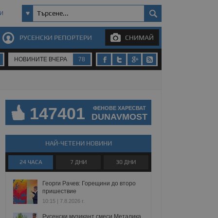
И
РУСЕНСКИ РЕПОРТЕРИ
СНИМАЙ
НОВИНИТЕ ВЧЕРА
78
147401
ФЕНОВЕ ХАРЕСВАТ
DUNAVMOST
НАЙ-ЧЕТЕНИ НОВИНИ
24 ЧАСА
7 ДНИ
30 ДНИ
Георги Рачев: Горещини до второ
пришествие
10:15 | 7.8.2026 г.
Русенски музикант смеси Металика