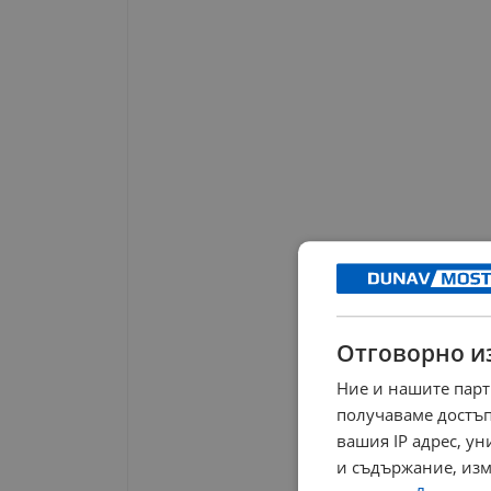
Отговорно и
Ние и нашите парт
получаваме достъп
вашия IP адрес, у
и съдържание, изм