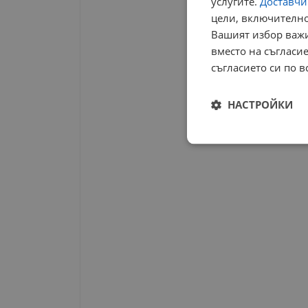
услугите.
Доставчиц
цели, включително
Вашият избор важи
вместо на съгласие
съгласието си по в
НАСТРОЙКИ
Строго
необходимо
Строго н
Строго необходимите б
на акаунта. Уебсайтът 