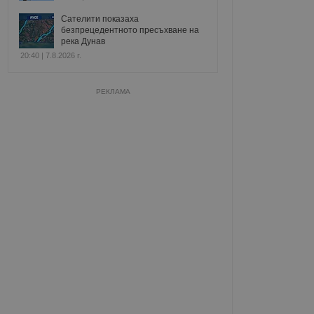
Сателити показаха
безпрецедентното пресъхване на
река Дунав
20:40 | 7.8.2026 г.
РЕКЛАМА