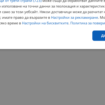
и от трети страни (723)
може също да обработват данните в
 използване на точни данни за геолокация и характеристик
 само за този уебсайт. Някои доставчици може да разчитат 
; имате право да възразите в
Настройки за рекламиране
. М
сяко време в
Настройки на бисквитките
.
Политика за повер
Д
Ефективност
Таргетиране
Функционалност
Н
еобходимо
Ефективност
Таргетиране
Функционалност
Неклас
исквитки позволяват основната функционалност на уебсайта, като потребителско
не може да се използва правилно без строго необходими бисквитки.