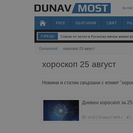
ЗА НАС
РУСЕ
БЪЛГАРИЯ
СВЯТ
РА
ГОРЕЩО
Спасен от хотел в Русенско мечок живее 
Dunavmost
/
хороскоп 25 август
хороскоп 25 август
Новини и статии свързани с етикет "хоро
Дневен хороскоп за 25
19:25 | 24 август 2025 г.