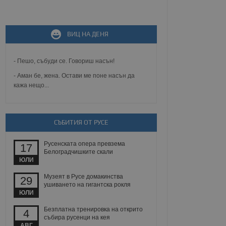
не, зададена от уеб
 ASP.NET MVC
ВИЦ НА ДЕНЯ
спре неразрешеното
т, известно като
тове. Той не съдържа
щожава при затваряне
- Пешо, събуди се. Говориш насън!
- Аман бе, жена. Остави ме поне насън да
ение на съгласието на
кажа нещо...
ст за тяхното
а данни за съгласието
ични политики и
антира, че техните
 сесии.
СЪБИТИЯ ОТ РУСЕ
аничаване между хората
а, за да се правят
Русенската опера превзема
17
хния уебсайт.
Белоградчишките скали
ЮЛИ
сигнализира на
 на бисквитките,
Музеят в Русе домакинства
29
а съответствие и
ушиването на гигантска рокля
ндарти и
ЮЛИ
Безплатна тренировка на открито
ck и предоставя
4
събира русенци на кея
требител използва
йният потребител може
АВГ