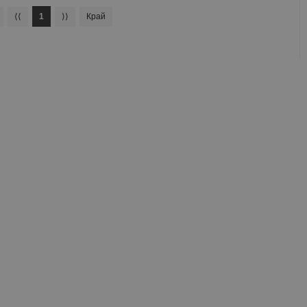
⟨⟨
1
⟩⟩
Край