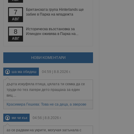
 уебсайт.
Британската група Hinterlands ще
7
забие в Парка на младежта
АВГ
Описание
Историческа възстановка за
8
Илинден оживява в Парка на...
АВГ
ребителски
елското поведение и
раници на сайта. Тя
яване на сайта. Тя
не на прегледи на
формация, която е
взаимодействат с
нкционалност в целия
прекарано на
НОВИ КОМЕНТАРИ
редпочитанията на
 сайтове; тя може
остта на социалните
тора на сайта.
използва новата или
ша ма обидиш
04:59 | 8.8.2026 г.
елски взаимодействия
нето и потребителския
дърта изкуфяла птица, цялата ти семка да се
труди по тез лагери дето пращаха за един
рез събиране на данни
 помага за
виц....
отребителите се
тапите на тестване.
Красимира Гешева: Това не са деца, а зверове
тистически данни,
 броя на посещенията,
ми чи кък
04:56 | 8.8.2026 г.
 са били заредени.
елския опит.
аз се радвам на укрите, могучая затънала с
я за потребителското