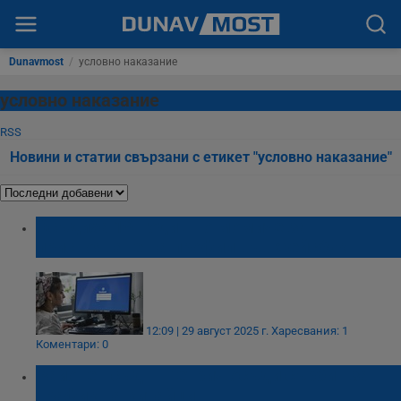
Dunavmost
/
условно наказание
условно наказание
RSS
Новини и статии свързани с етикет "условно наказание"
Осъдиха 19-годишно момиче за
присвояване на профил във Фейсбук
12:09 | 29 август 2025 г.
Харесвания: 1
Коментари: 0
Районен съд – Петрич осъди сърбин за
трафик на китайци