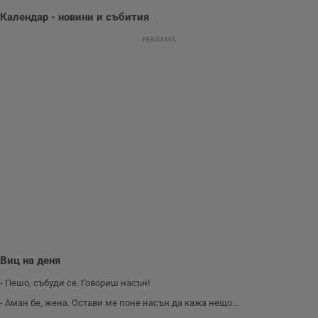
п
с
Календар - новини и събития
у
и
РЕКЛАМА
ф
н
м
Т
и
п
у
з
б
VISITOR_PRIVACY_METADATA
5 месеца
Т
YouTube
4
с
.youtube.com
седмици
с
с
п
и
п
т
в
с
з
с
Виц на деня
п
о
р
- Пешо, събуди се. Говориш насън!
п
н
- Аман бе, жена. Остави ме поне насън да кажа нещо...
п