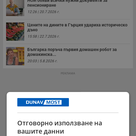
НОИ обяви всички нужни документи за
пенсиониране
12:26 | 20.7.2026 г.
Цените на дините в Гърция удариха историческо
дъно
15:58 | 22.7.2026 г.
Българка поръча първия домашен робот за
домакинска...
20:03 | 5.8.2026 г.
РЕКЛАМА
Отговорно използване на
вашите данни