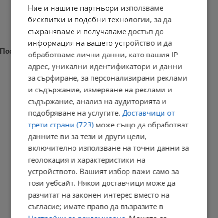
Ние и нашите партньори използваме
бисквитки и подобни технологии, за да
съхраняваме и получаваме достъп до
информация на вашето устройство и да
Последни новини
обработваме лични данни, като вашия IP
адрес, уникални идентификатори и данни
за сърфиране, за персонализирани реклами
и съдържание, измерване на реклами и
съдържание, анализ на аудиторията и
Наталия Ефремова: Минималната заплата няма да е 620 евро
подобряване на услугите.
Доставчици от
21:03 | 7.8.2026 г.
трети страни (723)
може също да обработват
данните ви за тези и други цели,
включително използване на точни данни за
Сенатът на САЩ одобри нов пакет санкции срещу Русия
геолокация и характеристики на
устройството. Вашият избор важи само за
20:57 | 7.8.2026 г.
този уебсайт. Някои доставчици може да
разчитат на законен интерес вместо на
съгласие; имате право да възразите в
Парковете с батерии превърнаха България в енергиен лидер
Настройки за рекламиране
. Можете да