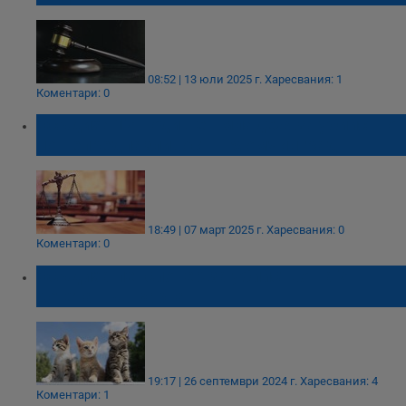
08:52 | 13 юли 2025 г.
Харесвания: 1
Коментари: 0
Осъдиха 17-годишен младеж за убийство
по непредпазливост в Момчилград
18:49 | 07 март 2025 г.
Харесвания: 0
Коментари: 0
Осъдиха пенсионер за убийство на 7
котета във Варна
19:17 | 26 септември 2024 г.
Харесвания: 4
Коментари: 1