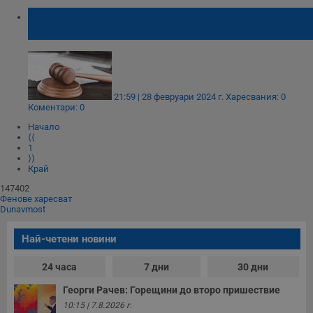
Пловдивчанин е осъден за кражба на
криптовалута
21:59 | 28 февруари 2024 г.
Харесвания: 0
Коментари: 0
Начало
⟨⟨
1
⟩⟩
Край
147402
Фенове харесват
Dunavmost
Най-четени новини
24 часа
7 дни
30 дни
Георги Рачев: Горещини до второ пришествие
10:15 | 7.8.2026 г.