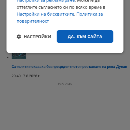
оттеглите съгласието си по всяко време в
20:54 | 7.8.2026 г.
Настройки на бисквитките
.
Политика за
поверителност
Токов удар уби ято щъркели в Габрово
НАСТРОЙКИ
ДА, КЪМ САЙТА
20:51 | 7.8.2026 г.
Строго
Ефективност
необходимо
Сателити показаха безпрецедентното пресъхване на река Дунав
20:40 | 7.8.2026 г.
Таргетиране
Функционалност
РЕКЛАМА
Некласифицирани