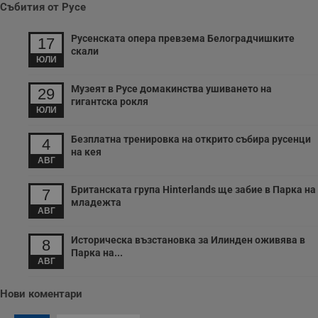
к
Събития от Русе
ч
п
с
Русенската опера превзема Белоградчишките
17
б
скали
ЮЛИ
__cf_bm
29
Т
Cloudflare Inc.
минути
с
.twitter.com
59
р
Музеят в Русе домакинства ушиването на
29
секунди
м
гигантска рокля
б
ЮЛИ
о
у
п
Безплатна тренировка на открито събира русенци
4
о
на кея
и
АВГ
т
receive-cookie-deprecation
.hit.gemius.pl
1 година
Т
Британската група Hinterlands ще забие в Парка на
7
с
младежта
с
АВГ
н
н
п
Историческа възстановка за Илинден оживява в
8
б
Парка на...
п
АВГ
с
о
с
а
Нови коментари
р
у