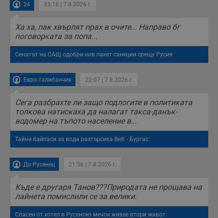
з
24
23:16 | 7.8.2026 г.
з
п
Ха ха, пак хвърлят прах в очите... Направо бг
ASP.NET_SessionId
Сесия
Т
Microsoft
поговорката за попа...
с
Corporation
D
www.dunavmost.com
п
Сенатът на САЩ одобри нов пакет санкции срещу Русия
и
т
к
п
Евро-талибанчик
22:07 | 7.8.2026 г.
и
у
р
Сега разбрахте ли защо подлогите в политиката
к
толкова натискаха да налагат такса-данък-
п
д
водомер на тъпото население в...
д
п
у
Тайни байпаси за вода разтърсиха ВиК - Бургас
До Русенец
21:56 | 7.8.2026 г.
Доставчик
/
Валиден
Валиден
Къде е другаря Танов???Природата не прощава на
Име
Име
Доставчик
/
Домейн
Описание
Описание
Домейн
Доставчик
/
до
Валиден
до
лайнета помислили се за велики.
Име
Описание
Домейн
до
_sharedID
__Secure-
.dunavmost.com
.youtube.com
11
Тази бисквитка се
5 месеца
ROLLOUT_TOKEN
месеца 4
използва, за да се
4
__gfp_s_64b
.vbox7.com
1 година
Тази бисквитка се
Спасен от хотел в Русенско мечок живее втори живот
Доставчик
/
Валиден