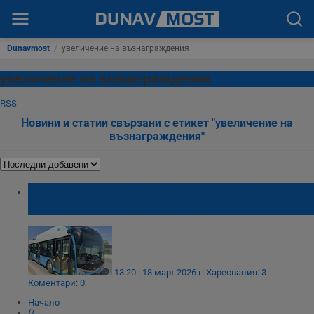
Dunavmost
/
увеличение на възнаграждения
увеличение на възнаграждения
RSS
Новини и статии свързани с етикет "увеличение на
възнаграждения"
Увеличават заплатите в градския
транспорт на Русе след протести
13:20 | 18 март 2026 г.
Харесвания: 3
Коментари: 0
Начало
⟨⟨