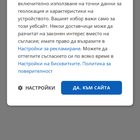
включително използване на точни данни за
Промениха маршрутите на автобусни линии в Русе
геолокация и характеристики на
устройството. Вашият избор важи само за
11:54 | 7.8.2026 г.
този уебсайт. Някои доставчици може да
РЕКЛАМА
разчитат на законен интерес вместо на
съгласие; имате право да възразите в
Настройки за рекламиране
. Можете да
оттеглите съгласието си по всяко време в
Настройки на бисквитките
.
Политика за
поверителност
НАСТРОЙКИ
ДА, КЪМ САЙТА
Строго
Ефективност
необходимо
Таргетиране
Функционалност