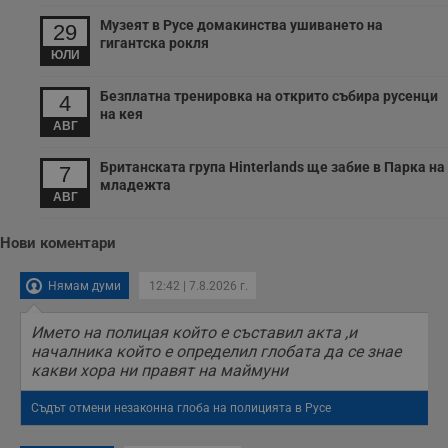
т
в
Музеят в Русе домакинства ушиването на
29
с
гигантска рокля
з
ЮЛИ
с
п
о
Безплатна тренировка на открито събира русенци
4
р
на кея
п
АВГ
н
п
к
Британската група Hinterlands ще забие в Парка на
7
ч
младежта
п
АВГ
с
б
Нови коментари
__cf_bm
29
Т
Cloudflare Inc.
минути
с
.twitter.com
59
р
секунди
м
Нямам думи
12:42 | 7.8.2026 г.
б
о
у
Името на полицая който е съставил акта ,и
п
началника който е определил глобата да се знае
о
какви хора ни правят на маймуни
и
т
Съдът отмени незаконна глоба на полицията в Русе
receive-cookie-deprecation
.hit.gemius.pl
1 година
Т
с
с