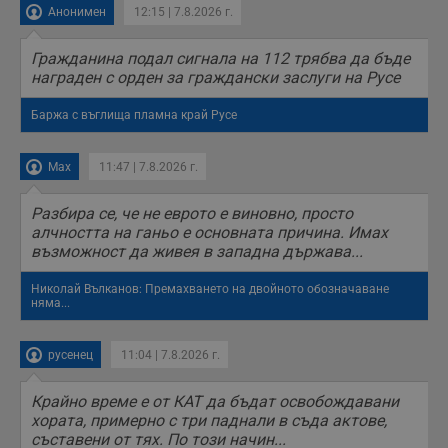
н
Анонимен
12:15 | 7.8.2026 г.
н
п
б
Гражданина подал сигнала на 112 трябва да бъде
п
награден с орден за граждански заслуги на Русе
с
о
с
Баржа с въглища пламна край Русе
а
р
у
з
Max
11:47 | 7.8.2026 г.
з
п
Разбира се, че не еврото е виновно, просто
ASP.NET_SessionId
Сесия
Т
Microsoft
алчността на ганьо е основната причина. Имах
с
Corporation
D
www.dunavmost.com
възможност да живея в западна държава...
п
и
т
Николай Вълканов: Премахването на двойното обозначаване
к
няма...
п
и
у
русенец
11:04 | 7.8.2026 г.
р
к
п
д
Крайно време е от КАТ да бъдат освобождавани
д
хората, примерно с три паднали в съда актове,
п
съставени от тях. По този начин...
у