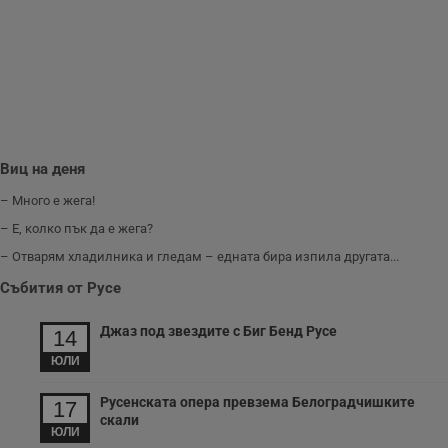
п
Corporation
ф
www.dunavmost.com
з
п
и
п
A
т
е
д
н
п
Виц на деня
с
у
и
– Много е жега!
ф
н
– Е, колко пък да е жега?
м
Т
– Отварям хладилника и гледам – едната бира изпила другата...
и
п
Събития от Русе
у
з
б
Джаз под звездите с Биг Бенд Русе
14
VISITOR_PRIVACY_METADATA
5 месеца
Т
YouTube
ЮЛИ
4
с
.youtube.com
седмици
с
с
Русенската опера превзема Белоградчишките
17
п
скали
и
ЮЛИ
п