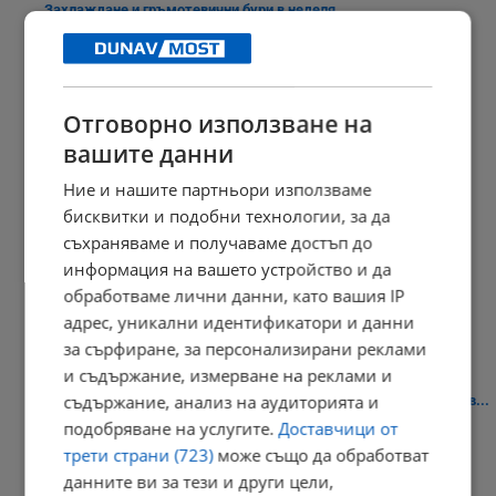
Захлаждане и гръмотевични бури в неделя
12:35 | 7.8.2026 г.
Отговорно използване на
Илияна Йотова: Стефан Цанев е духовен ориентир
вашите данни
12:27 | 7.8.2026 г.
Ние и нашите партньори използваме
бисквитки и подобни технологии, за да
съхраняваме и получаваме достъп до
информация на вашето устройство и да
Финансовият сектор преминава изцяло към евро
обработваме лични данни, като вашия IP
12:20 | 7.8.2026 г.
адрес, уникални идентификатори и данни
за сърфиране, за персонализирани реклами
и съдържание, измерване на реклами и
съдържание, анализ на аудиторията и
Разследването за фентанил е тръгнало след смъртта на мъж в...
подобряване на услугите.
Доставчици от
12:04 | 7.8.2026 г.
трети страни (723)
може също да обработват
данните ви за тези и други цели,