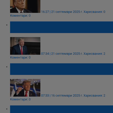
16:27 | 21 септември 2025 г.
Харесвания: 0
Коментари: 0
Доналд Тръмп заплаши Афганистан с
"лоши неща", ако не върне базата "Баграм"
07:34 | 21 септември 2025 г.
Харесвания: 2
Коментари: 0
Доналд Тръмп завежда дело срещу "Ню
Йорк Таймс" за 15 милиарда долара
07:33 | 16 септември 2025 г.
Харесвания: 2
Коментари: 0
Доналд Тръмп: Срещата ми с папа Лъв