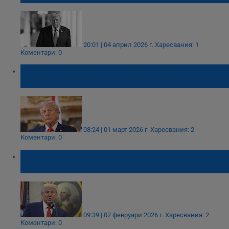
20:01 | 04 април 2026 г.
Харесвания: 1
Коментари: 0
Донлд Тръмп: Иран току-що заяви, че
днес ще удари по-силно от всеки друг път
08:24 | 01 март 2026 г.
Харесвания: 2
Коментари: 0
Доналд Тръмп няма намерение да се
извинява за обидното видео с Обама
09:39 | 07 февруари 2026 г.
Харесвания: 2
Коментари: 0