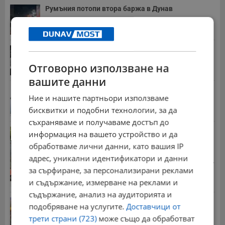
Румъния потопи втора баржа в Дунав
13:05 | 8.8.2026 г.
Хорхе Меси е човекът, оказал най-голямо
влияние...
Отговорно използване на
17:41 | 8.8.2026 г.
вашите данни
Володя Попов: Константиновият мост е едно от...
Ние и нашите партньори използваме
15:43 | 8.8.2026 г.
бисквитки и подобни технологии, за да
съхраняваме и получаваме достъп до
Трима души пострадаха при тежка катастрофа
информация на вашето устройство и да
край...
обработваме лични данни, като вашия IP
10:04 | 8.8.2026 г.
адрес, уникални идентификатори и данни
Стотици хиляди пенсии ще бъдат намалени, ако...
за сърфиране, за персонализирани реклами
08:14 | 5.8.2026 г.
и съдържание, измерване на реклами и
съдържание, анализ на аудиторията и
Българка поръча първия домашен робот за
подобряване на услугите.
Доставчици от
домакинска...
трети страни (723)
може също да обработват
20:03 | 5.8.2026 г.