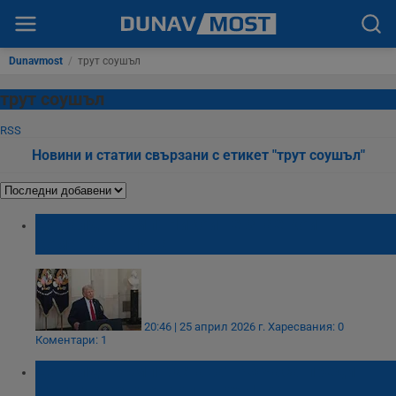
Dunavmost
/
трут соушъл
трут соушъл
RSS
Новини и статии свързани с етикет "трут соушъл"
Доналд Тръмп: Никой не знае кой
командва в Иран
20:46 | 25 април 2026 г.
Харесвания: 0
Коментари: 1
Доналд Тръмп: Остават 48 часа преди
адът да се стовари върху Иран