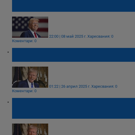
Четиринадесети ще бъде много
знаменателен момент
22:00 | 08 май 2025 г.
Харесвания: 0
Коментари: 0
Доналд Тръмп: Подпишете незабавно
сделката за редки метали
01:22 | 26 април 2025 г.
Харесвания: 0
Коментари: 0
Доналд Тръмп: Русия трябва "да се
размърда", много хора умират в
безсмислена война