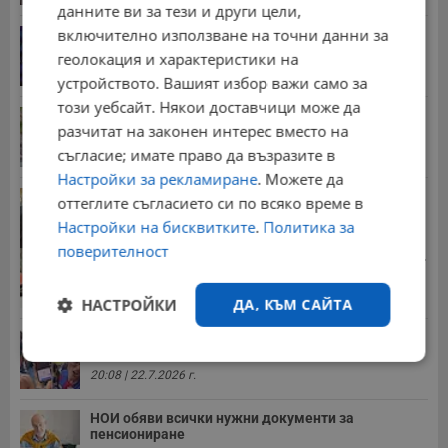
данните ви за тези и други цели,
включително използване на точни данни за
От 2 август влизат в сила нови правила при...
11:12 | 2.8.2026 г.
геолокация и характеристики на
устройството. Вашият избор важи само за
този уебсайт. Някои доставчици може да
Мъж загина след скок в реката до Къпиновския...
разчитат на законен интерес вместо на
15:20 | 4.8.2026 г.
съгласие; имате право да възразите в
Настройки за рекламиране
. Можете да
Иван Демерджиев смени трима областни
оттеглите съгласието си по всяко време в
директори на...
Настройки на бисквитките
.
Политика за
13:55 | 5.8.2026 г.
поверителност
Стотици хиляди пенсии ще бъдат намалени, ако...
08:14 | 5.8.2026 г.
НАСТРОЙКИ
ДА, КЪМ САЙТА
Миа Халифа спечели 650 000 долара от титлата
на...
Строго
Ефективност
20:08 | 22.7.2026 г.
необходимо
НОИ обяви всички нужни документи за
пенсиониране