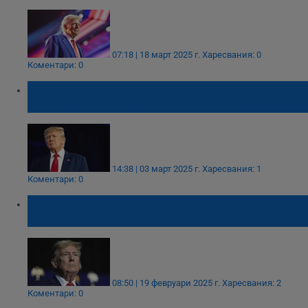
07:18 | 18 март 2025 г.
Харесвания: 0
Коментари: 0
Биткойнът поскъпна след публикация на
Тръмп в социалната му мрежа
14:38 | 03 март 2025 г.
Харесвания: 1
Коментари: 0
Доналд Тръмп чисти съдебната система
от прокурорите на Байдън
08:50 | 19 февруари 2025 г.
Харесвания: 2
Коментари: 0