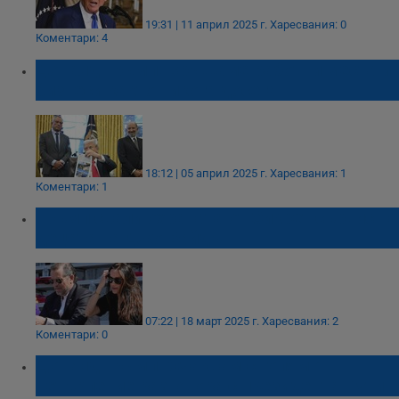
19:31 | 11 април 2025 г.
Харесвания: 0
Коментари: 4
Доналд Тръмп: Връщаме работни места и
бизнеси както никога досега
18:12 | 05 април 2025 г.
Харесвания: 1
Коментари: 1
Тръмп свали охраната от Сикрет сървис на
децата на Джо Байдън
07:22 | 18 март 2025 г.
Харесвания: 2
Коментари: 0
Доналд Тръмп: Очаквам с голямо
нетърпение разговора с президента Путин