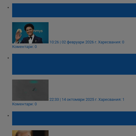
Доналд Тръмп заплаши Тревър Ноа със
съд след шега за Джефри Епстийн
10:26 | 02 февруари 2026 г.
Харесвания: 0
Коментари: 0
Доналд Тръмп: Американски удар уби
шестима наркотрафиканти край
Венецуела
22:33 | 14 октомври 2025 г.
Харесвания: 1
Коментари: 0
Доналд Тръмп оказва натиск върху
главния прокурор на САЩ