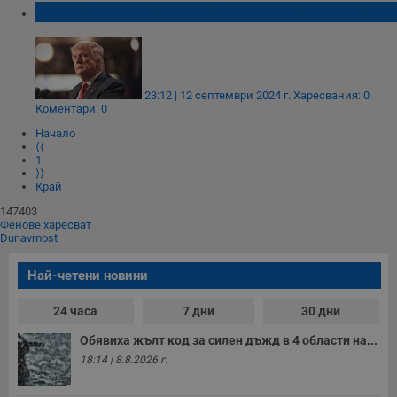
Доналд Тръмп: Трети дебат няма да има!
23:12 | 12 септември 2024 г.
Харесвания: 0
Коментари: 0
Начало
⟨⟨
1
⟩⟩
Край
147403
Фенове харесват
Dunavmost
Най-четени новини
24 часа
7 дни
30 дни
Обявиха жълт код за силен дъжд в 4 области на...
18:14 | 8.8.2026 г.