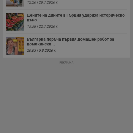
12:26 | 20.7.2026 г.
Таргетиране
Функционалност
Цените на дините в Гърция удариха историческо
дъно
Некласифицирани
15:58 | 22.7.2026 г.
Българка поръча първия домашен робот за
домакинска...
20:03 | 5.8.2026 г.
РЕКЛАМА
Строго необходимо
Ефективност
Таргетиране
Функционалност
Некласифицирани
Строго необходимите бисквитки позволяват основната
функционалност на уебсайта, като потребителско
влизане и управление на акаунта. Уебсайтът не може да
се използва правилно без строго необходими
бисквитки.
Валиден
Име
Доставчик
/
Домейн
О
до