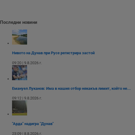
__RequestVerificationToken
Сесия
Т
Microsoft
п
Corporation
ф
www.dunavmost.com
з
п
Последни новини
и
п
A
т
е
д
н
Нивото на Дунав при Русе регистрира застой
п
с
09:20 | 9.8.2026 г.
у
и
ф
н
м
Т
Емануел Луканов: Има в нашия отбор някакъв лимит, който не...
и
п
у
09:12 | 9.8.2026 г.
з
б
VISITOR_PRIVACY_METADATA
5 месеца
Т
YouTube
4
с
.youtube.com
седмици
с
"Арда" надигра "Дунав"
с
п
23:09 | 8.8.2026 г.