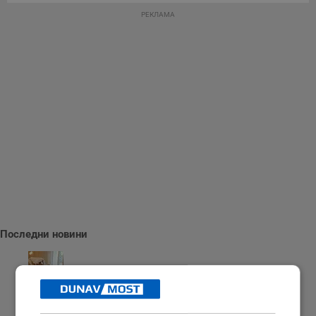
РЕКЛАМА
Последни новини
Българка избра сватбена рокля в цветовете на трибагреника