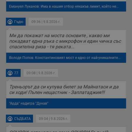
о
с
Емануел Луканов: Има в нашия отбор някакъв лимит, който не...
а
р
у
Гъдю
09:36 | 9.8.2026 г.
з
з
п
Ми да покажат на моста основите , какво ми
ASP.NET_SessionId
Сесия
Т
Microsoft
покадват една ръка с микрофон и един чичка със
с
Corporation
спасителна риза - тя реката...
D
www.dunavmost.com
п
и
Володя Попов: Константиновият мост е едно от най-уникалните...
т
к
п
и
77
09:08 | 9.8.2026 г.
у
р
к
Треньорът да си купува билет за Майнатаси и да
п
си ходи! Пълен нещастник - Заплатаджия!!!
д
д
п
"Арда" надигра "Дунав"
у
СЪДБАТА
09:04 | 9.8.2026 г.