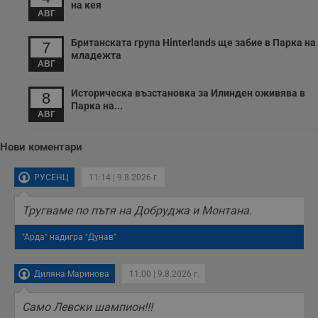
о
на кея
АВГ
р
п
н
Британската група Hinterlands ще забие в Парка на
п
7
к
младежта
ч
АВГ
п
с
Историческа възстановка за Илинден оживява в
б
8
Парка на...
__cf_bm
29
Т
АВГ
Cloudflare Inc.
минути
с
.twitter.com
59
р
секунди
м
Нови коментари
б
о
у
РУСЕНЦ
11:14 | 9.8.2026 г.
п
о
и
Тругваме по пътя на Добруджа и Монтана.
т
receive-cookie-deprecation
.hit.gemius.pl
1 година
Т
"Арда" надигра "Дунав"
с
с
н
н
Диляна Маринова
11:00 | 9.8.2026 г.
п
б
п
Само Левски шампион!!!
с