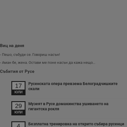
A
т
е
д
н
п
с
у
и
ф
н
Виц на деня
м
Т
и
- Пешо, събуди се. Говориш насън!
п
у
- Аман бе, жена. Остави ме поне насън да кажа нещо...
з
б
Събития от Русе
VISITOR_PRIVACY_METADATA
5 месеца
Т
YouTube
4
с
.youtube.com
Русенската опера превзема Белоградчишките
17
седмици
с
скали
с
ЮЛИ
п
и
п
Музеят в Русе домакинства ушиването на
29
т
гигантска рокля
в
ЮЛИ
с
з
с
Безплатна тренировка на открито събира русенци
4
п