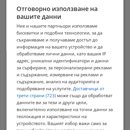
11:21 | 9.8.2026 г.
Отговорно използване на
вашите данни
Ние и нашите партньори използваме
Строят нов хипермаркет за строителни материали в Русе
бисквитки и подобни технологии, за да
съхраняваме и получаваме достъп до
10:52 | 9.8.2026 г.
информация на вашето устройство и да
обработваме лични данни, като вашия IP
адрес, уникални идентификатори и данни
Бивш наркозависим: В момента няма нищо друго освен
за сърфиране, за персонализирани реклами
фентанил,...
и съдържание, измерване на реклами и
10:44 | 9.8.2026 г.
съдържание, анализ на аудиторията и
подобряване на услугите.
Доставчици от
трети страни (723)
може също да обработват
данните ви за тези и други цели,
Българинът прави повече компоти, отколкото туршии
включително използване на точни данни за
10:34 | 9.8.2026 г.
геолокация и характеристики на
устройството. Вашият избор важи само за