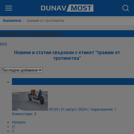
Dunavmost
/
травми от тротинетка
травми от тротинетка
RSS
Новини и статии свързани с етикет "травми от
тротинетка"
Тротинетка блъсна ученик в София
09:39 | 31 август 2024 г.
Харесвания: 1
Коментари: 3
Начало
⟨⟨
1