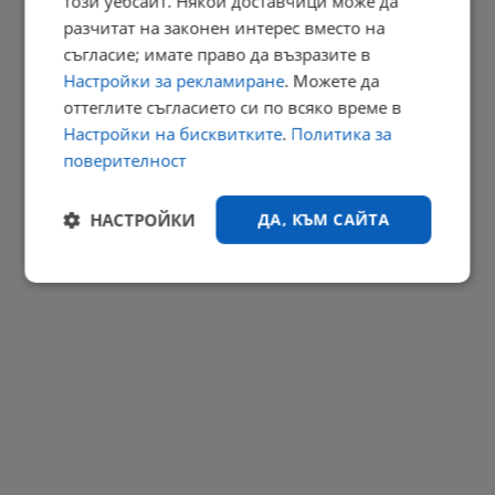
този уебсайт. Някои доставчици може да
разчитат на законен интерес вместо на
Без камиони по магистралите "Тракия" и "Струма"
съгласие; имате право да възразите в
10:16 | 9.8.2026 г.
Настройки за рекламиране
. Можете да
РЕКЛАМА
оттеглите съгласието си по всяко време в
Настройки на бисквитките
.
Политика за
поверителност
НАСТРОЙКИ
ДА, КЪМ САЙТА
Строго
Ефективност
необходимо
Таргетиране
Функционалност
Некласифицирани