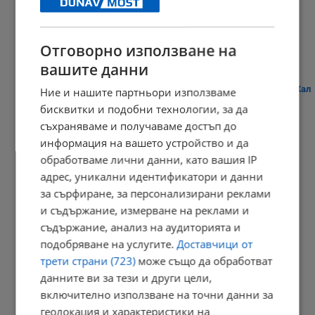
"Арда" надигра "Дунав"
23:09 | 8.8.2026 г.
Отговорно използване на
вашите данни
Плитко земетресение разбуди жителите на австрийския град Хал
Ние и нашите партньори използваме
бисквитки и подобни технологии, за да
21:03 | 8.8.2026 г.
съхраняваме и получаваме достъп до
информация на вашето устройство и да
обработваме лични данни, като вашия IP
Дневен хороскоп за 9 август 2026 година
адрес, уникални идентификатори и данни
за сърфиране, за персонализирани реклами
20:56 | 8.8.2026 г.
и съдържание, измерване на реклами и
съдържание, анализ на аудиторията и
подобряване на услугите.
Доставчици от
Кладенци в Русенско пресъхнаха
трети страни (723)
може също да обработват
данните ви за тези и други цели,
20:49 | 8.8.2026 г.
включително използване на точни данни за
геолокация и характеристики на