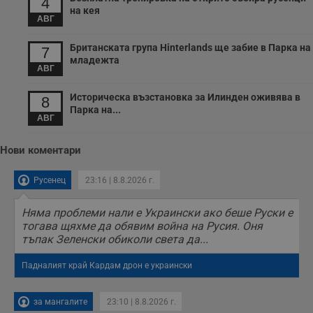
4
з
на кея
с
АВГ
п
о
р
Британската група Hinterlands ще забие в Парка на
7
п
младежта
н
АВГ
п
к
ч
Историческа възстановка за Илинден оживява в
8
п
Парка на...
с
АВГ
б
__cf_bm
29
Т
Cloudflare Inc.
Нови коментари
минути
с
.twitter.com
59
р
секунди
м
Русенец
23:16 | 8.8.2026 г.
б
о
у
п
Няма проблеми нали е Украински ако беше Руски е
о
тогава щяхме да обявим война на Русия. Оня
и
тъпак Зеленски обиколи света да...
т
receive-cookie-deprecation
.hit.gemius.pl
1 година
Т
Падналият край Кардам дрон е украински
с
с
н
н
за мангалите
23:10 | 8.8.2026 г.
п