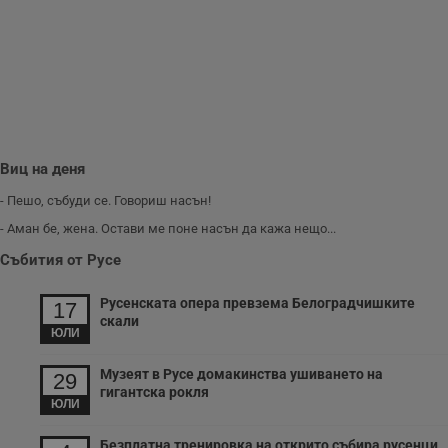
п
и
п
A
т
е
д
н
п
с
у
и
Виц на деня
ф
н
- Пешо, събуди се. Говориш насън!
м
Т
- Аман бе, жена. Остави ме поне насън да кажа нещо...
и
п
у
Събития от Русе
з
б
Русенската опера превзема Белоградчишките
17
VISITOR_PRIVACY_METADATA
5 месеца
Т
YouTube
скали
4
с
.youtube.com
ЮЛИ
седмици
с
с
п
Музеят в Русе домакинства ушиването на
29
и
гигантска рокля
п
ЮЛИ
т
в
с
Безплатна тренировка на открито събира русенци