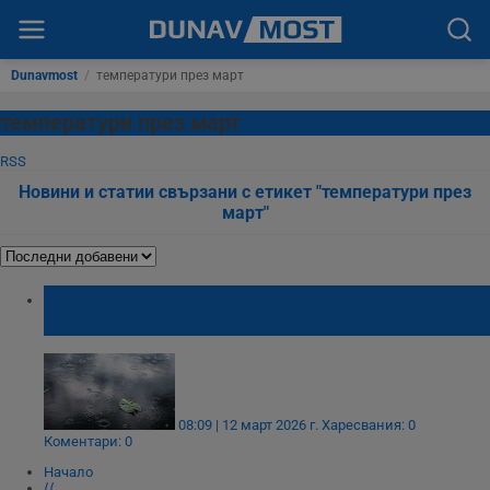
Dunavmost
/
температури през март
температури през март
RSS
Новини и статии свързани с етикет "температури през
март"
Посрещаме астрономическата пролет със
застудяване
08:09 | 12 март 2026 г.
Харесвания: 0
Коментари: 0
Начало
⟨⟨