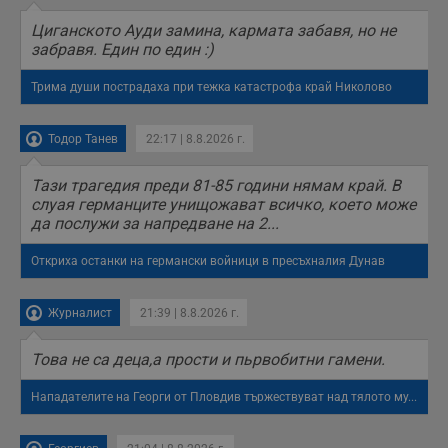
б
п
Циганското Ауди замина, кармата забавя, но не
с
забравя. Един по един :)
о
с
а
Трима души пострадаха при тежка катастрофа край Николово
р
у
з
з
Тодор Танев
22:17 | 8.8.2026 г.
п
ASP.NET_SessionId
Сесия
Т
Microsoft
Тази трагедия преди 81-85 години нямам край. В
с
Corporation
слуая германците унищожават всичко, което може
D
www.dunavmost.com
п
да послужи за напредване на 2...
и
т
к
Откриха останки на германски войници в пресъхналия Дунав
п
и
у
Журналист
21:39 | 8.8.2026 г.
р
к
п
Това не са деца,а прости и пьрвобитни гамени.
д
д
п
Нападателите на Георги от Пловдив тържествуват над тялото му...
у