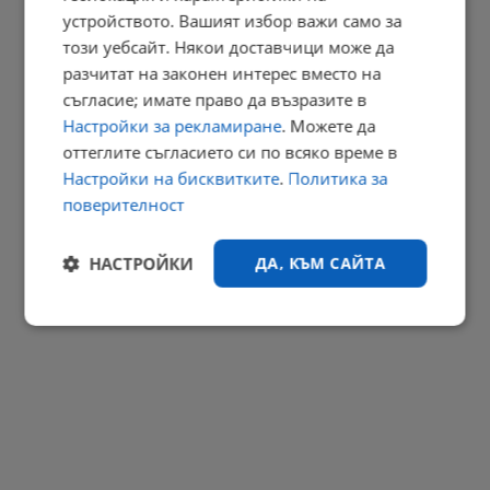
устройството. Вашият избор важи само за
Огнени торнада застрашават Европа
този уебсайт. Някои доставчици може да
20:46 | 8.8.2026 г.
разчитат на законен интерес вместо на
съгласие; имате право да възразите в
РЕКЛАМА
Настройки за рекламиране
. Можете да
оттеглите съгласието си по всяко време в
Настройки на бисквитките
.
Политика за
поверителност
НАСТРОЙКИ
ДА, КЪМ САЙТА
Строго
Ефективност
необходимо
Таргетиране
Функционалност