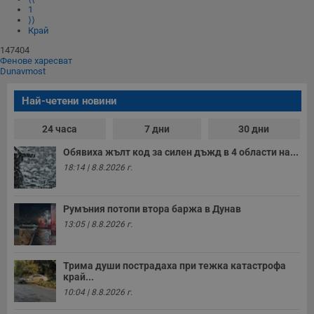
1
⟩⟩
Край
147404
Фенове харесват
Dunavmost
Най-четени новини
24 часа
7 дни
30 дни
Обявиха жълт код за силен дъжд в 4 области на...
18:14 | 8.8.2026 г.
Румъния потопи втора баржа в Дунав
13:05 | 8.8.2026 г.
Трима души пострадаха при тежка катастрофа
край...
10:04 | 8.8.2026 г.