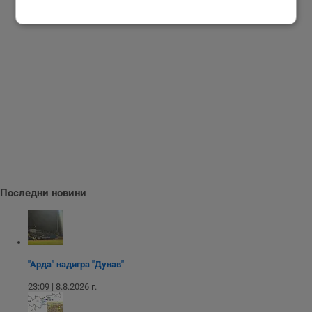
Строго
Ефективност
необходимо
Таргетиране
Функционалност
Некласифицирани
Последни новини
Строго необходимо
Ефективност
Таргетиране
Функционалност
"Арда" надигра "Дунав"
Некласифицирани
23:09 | 8.8.2026 г.
Строго необходимите бисквитки позволяват основната