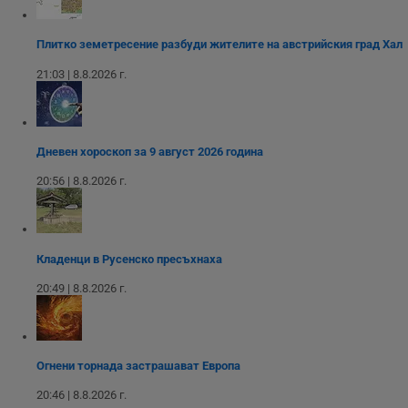
функционалност на уебсайта, като потребителско
влизане и управление на акаунта. Уебсайтът не може да
се използва правилно без строго необходими
Плитко земетресение разбуди жителите на австрийския град Хал
бисквитки.
21:03 | 8.8.2026 г.
Валиден
Име
Доставчик
/
Домейн
О
до
__RequestVerificationToken
Сесия
Т
Microsoft
п
Corporation
ф
www.dunavmost.com
Дневен хороскоп за 9 август 2026 година
з
п
20:56 | 8.8.2026 г.
и
п
A
т
е
д
Кладенци в Русенско пресъхнаха
н
п
20:49 | 8.8.2026 г.
с
у
и
ф
н
м
Т
Огнени торнада застрашават Европа
и
п
20:46 | 8.8.2026 г.
у