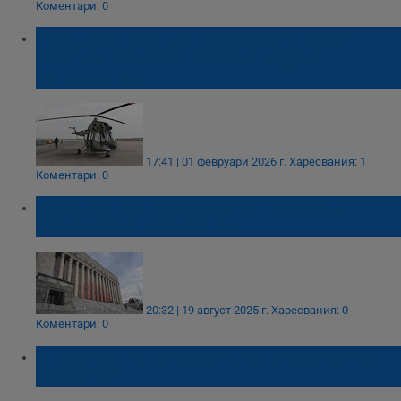
Коментари: 0
Румънски кмет лети с хеликоптер до
работа в село без питейна вода и
канализация
17:41 | 01 февруари 2026 г.
Харесвания: 1
Коментари: 0
Млад финландски депутат почина в
парламента в Хелзинки
20:32 | 19 август 2025 г.
Харесвания: 0
Коментари: 0
Втори тур на президентските изборите в
Хърватия