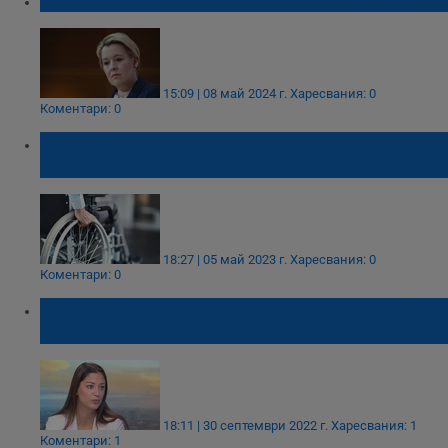
Пребиха с чанта бившия кмет на Берлин
15:09 | 08 май 2024 г.
Харесвания: 0
Коментари: 0
Предлагат нови добавки за част от
пенсионерите
18:27 | 05 май 2023 г.
Харесвания: 0
Коментари: 0
Социолог: Не изключвам "Възраждане" да
са втора политическа сила
18:11 | 30 септември 2022 г.
Харесвания: 1
Коментари: 1