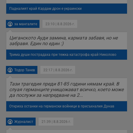
Gtest
1
Тази бисквитка се
Gemius
седмица
използва за A/B
.hit.gemius.pl
тестване на
Падналият край Кардам дрон е украински
уебсайта чрез
събиране на
данни за
за мангалите
23:10 | 8.8.2026 г.
поведението и
взаимодействието
на посетителите.
Циганското Ауди замина, кармата забавя, но не
Той помага за
подобряване на
забравя. Един по един :)
потребителския
опит, като
разбира как
Трима души пострадаха при тежка катастрофа край Николово
потребителите се
ангажират с
различни
Тодор Танев
22:17 | 8.8.2026 г.
елементи на
уебсайта по
време на етапите
Тази трагедия преди 81-85 години нямам край. В
на тестване.
слуая германците унищожават всичко, което може
Gdyn
1 година
Тази бисквитка се
Gemius
да послужи за напредване на 2...
използва за
.hit.gemius.pl
събиране на
анонимни
Откриха останки на германски войници в пресъхналия Дунав
статистически
данни, свързани с
посещенията в
уебсайта на
Журналист
21:39 | 8.8.2026 г.
потребителя, като
броя на