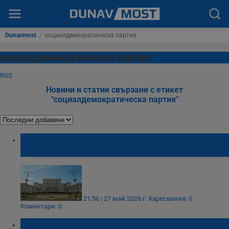
Dunavmost
/
социалдемократическа партия
социалдемократическа партия
RSS
Новини и статии свързани с етикет
"социалдемократическа партия"
Румъния забрани продажбата на
държавни акции
21:56 | 27 май 2026 г.
Харесвания: 0
Коментари: 0
Румънският парламент решава съдбата