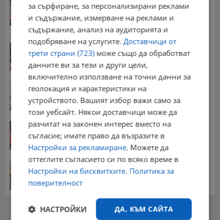
за сърфиране, за персонализирани реклами
Стотици хиляди пенсии ще бъдат намалени, ако...
08:14 | 5.8.2026 г.
и съдържание, измерване на реклами и
съдържание, анализ на аудиторията и
подобряване на услугите.
Доставчици от
Миа Халифа спечели 650 000 долара от титлата
трети страни (723)
може също да обработват
на...
данните ви за тези и други цели,
20:08 | 22.7.2026 г.
включително използване на точни данни за
НОИ обяви всички нужни документи за
геолокация и характеристики на
пенсиониране
устройството. Вашият избор важи само за
12:26 | 20.7.2026 г.
този уебсайт. Някои доставчици може да
разчитат на законен интерес вместо на
Цените на дините в Гърция удариха историческо
дъно
съгласие; имате право да възразите в
15:58 | 22.7.2026 г.
Настройки за рекламиране
. Можете да
оттеглите съгласието си по всяко време в
Българка поръча първия домашен робот за
Настройки на бисквитките
.
Политика за
домакинска...
поверителност
20:03 | 5.8.2026 г.
РЕКЛАМА
НАСТРОЙКИ
ДА, КЪМ САЙТА