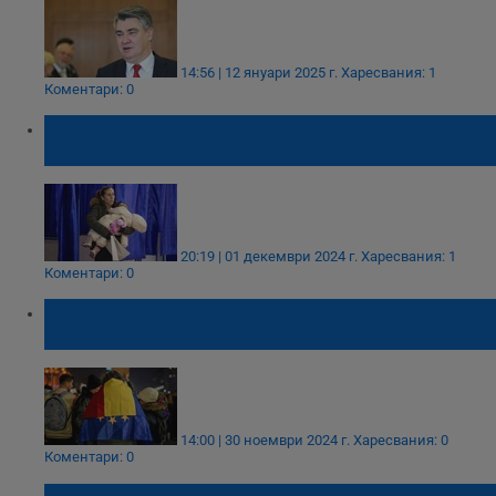
14:56 | 12 януари 2025 г.
Харесвания: 1
Коментари: 0
Рекордно висока активност на
парламентарните избори в Румъния
20:19 | 01 декември 2024 г.
Харесвания: 1
Коментари: 0
Ден за размисъл преди парламентарния
вот в Румъния
14:00 | 30 ноември 2024 г.
Харесвания: 0
Коментари: 0