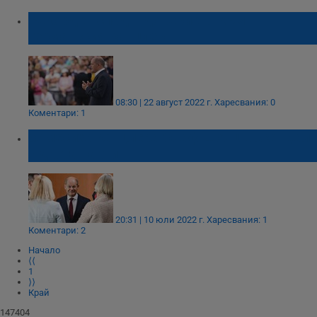
Рекорден спад в доверието към
германския канцлер
08:30 | 22 август 2022 г.
Харесвания: 0
Коментари: 1
Замесиха канцлера Олаф Шолц в скандал
с дрога парти
20:31 | 10 юли 2022 г.
Харесвания: 1
Коментари: 2
Начало
⟨⟨
1
⟩⟩
Край
147404