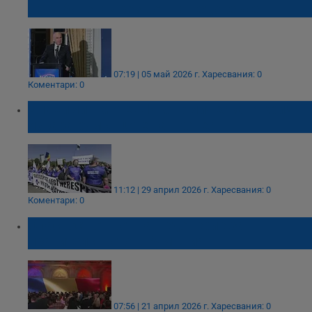
на кабинета чрез вот на недоверие
07:19 | 05 май 2026 г.
Харесвания: 0
Коментари: 0
Владимир Митев: Икономическата криза
изкара румънците на протест
11:12 | 29 април 2026 г.
Харесвания: 0
Коментари: 0
Опасност от вот на недоверие за
правителството в Румъния
07:56 | 21 април 2026 г.
Харесвания: 0