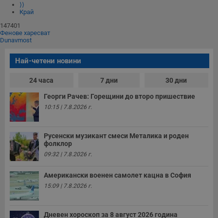
⟩⟩
Край
147401
Фенове харесват
Dunavmost
Най-четени новини
24 часа
7 дни
30 дни
Георги Рачев: Горещини до второ пришествие
10:15 | 7.8.2026 г.
Русенски музикант смеси Металика и роден
фолклор
09:32 | 7.8.2026 г.
Американски военен самолет кацна в София
15:09 | 7.8.2026 г.
Дневен хороскоп за 8 август 2026 година