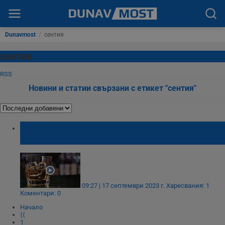
Dunavmost
/
сентия
сентия
RSS
Новини и статии свързани с етикет "сентия"
Създадоха алкохол, който не причинява
махмурлук и зависимост
09:27 | 17 септември 2023 г.
Харесвания: 1
Коментари: 0
Начало
⟨⟨
1