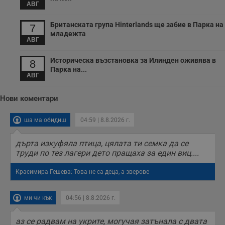
АВГ
с
п
о
Британската група Hinterlands ще забие в Парка на
7
р
младежта
п
АВГ
н
п
к
Историческа възстановка за Илинден оживява в
8
ч
п
Парка на...
АВГ
с
б
__cf_bm
29
Т
Cloudflare Inc.
Нови коментари
минути
с
.twitter.com
59
р
секунди
м
ша ма обидиш
04:59 | 8.8.2026 г.
б
о
у
дърта изкуфяла птица, цялата ти семка да се
п
труди по тез лагери дето пращаха за един виц....
о
и
т
Красимира Гешева: Това не са деца, а зверове
receive-cookie-deprecation
.hit.gemius.pl
1 година
Т
с
с
ми чи кък
04:56 | 8.8.2026 г.
н
н
п
аз се радвам на укрите, могучая затънала с двата
б