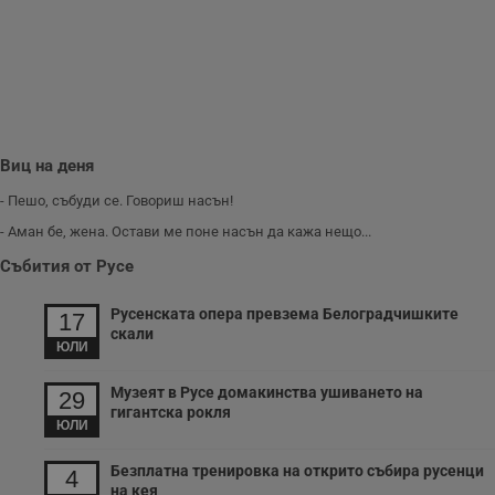
и
п
A
т
е
д
н
п
с
у
Виц на деня
и
ф
н
- Пешо, събуди се. Говориш насън!
м
Т
- Аман бе, жена. Остави ме поне насън да кажа нещо...
и
п
Събития от Русе
у
з
б
Русенската опера превзема Белоградчишките
17
скали
VISITOR_PRIVACY_METADATA
5 месеца
Т
YouTube
ЮЛИ
4
с
.youtube.com
седмици
с
с
Музеят в Русе домакинства ушиването на
29
п
гигантска рокля
и
ЮЛИ
п
т
в
Безплатна тренировка на открито събира русенци
4
с
на кея
з