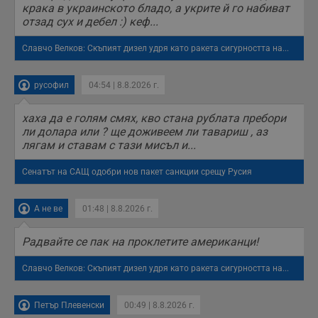
крака в украинското бладо, а укрите й го набиват
п
с
отзад сух и дебел :) кеф...
о
с
а
Славчо Велков: Скъпият дизел удря като ракета сигурността на...
р
у
з
русофил
04:54 | 8.8.2026 г.
з
п
хаха да е голям смях, кво стана рублата пребори
ASP.NET_SessionId
Сесия
Т
Microsoft
с
Corporation
ли долара или ? ще доживеем ли тавариш , аз
D
www.dunavmost.com
лягам и ставам с тази мисъл и...
п
и
т
Сенатът на САЩ одобри нов пакет санкции срещу Русия
к
п
и
у
А не ве
01:48 | 8.8.2026 г.
р
к
п
Радвайте се пак на проклетите американци!
д
д
п
Славчо Велков: Скъпият дизел удря като ракета сигурността на...
у
Петър Плевенски
00:49 | 8.8.2026 г.