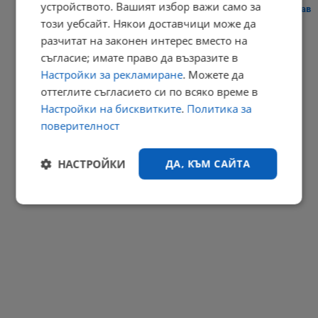
устройството. Вашият избор важи само за
Сателити показаха безпрецедентното пресъхване на река Дунав
този уебсайт. Някои доставчици може да
20:40 | 7.8.2026 г.
разчитат на законен интерес вместо на
РЕКЛАМА
съгласие; имате право да възразите в
Настройки за рекламиране
. Можете да
оттеглите съгласието си по всяко време в
Настройки на бисквитките
.
Политика за
поверителност
НАСТРОЙКИ
ДА, КЪМ САЙТА
Строго
Ефективност
необходимо
Таргетиране
Функционалност