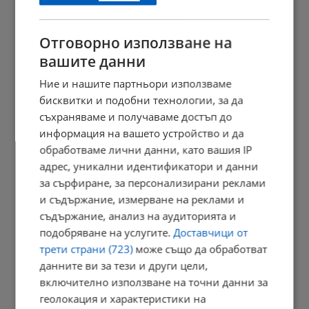
21:03 | 7.8.2026 г.
Отговорно използване на
вашите данни
Сенатът на САЩ одобри нов пакет санкции срещу Русия
Ние и нашите партньори използваме
20:57 | 7.8.2026 г.
бисквитки и подобни технологии, за да
съхраняваме и получаваме достъп до
информация на вашето устройство и да
обработваме лични данни, като вашия IP
Парковете с батерии превърнаха България в енергиен лидер
адрес, уникални идентификатори и данни
20:54 | 7.8.2026 г.
за сърфиране, за персонализирани реклами
и съдържание, измерване на реклами и
съдържание, анализ на аудиторията и
подобряване на услугите.
Доставчици от
Токов удар уби ято щъркели в Габрово
трети страни (723)
може също да обработват
20:51 | 7.8.2026 г.
данните ви за тези и други цели,
включително използване на точни данни за
геолокация и характеристики на