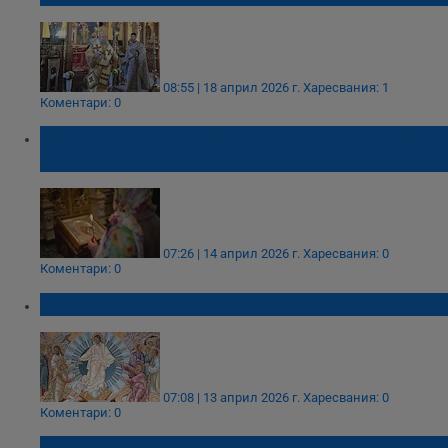
08:55 | 18 април 2026 г.
Харесвания: 1
Коментари: 0
Църквата чества папа Мартин в третия
ден на Великден
07:26 | 14 април 2026 г.
Харесвания: 0
Коментари: 0
Започва Светлата седмица
07:08 | 13 април 2026 г.
Харесвания: 0
Коментари: 0
Томина неделя е!