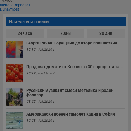
147400
Фенове харесват
Строго необходимите бисквитки позволяват основната
Dunavmost
функционалност на уебсайта, като потребителско
влизане и управление на акаунта. Уебсайтът не може да
се използва правилно без строго необходими
Най-четени новини
бисквитки.
Валиден
24 часа
7 дни
30 дни
Име
Доставчик
/
Домейн
О
до
Георги Рачев: Горещини до второ пришествие
__RequestVerificationToken
Сесия
Т
Microsoft
10:15 | 7.8.2026 г.
п
Corporation
ф
www.dunavmost.com
з
п
и
Продават домати от Косово за 30 евроцента за...
п
18:12 | 6.8.2026 г.
A
т
е
д
Русенски музикант смеси Металика и роден
н
фолклор
п
с
09:32 | 7.8.2026 г.
у
и
ф
Американски военен самолет кацна в София
н
м
15:09 | 7.8.2026 г.
Т
и