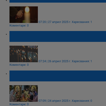
07:20 | 27 април 2025 г.
Харесвания: 1
Коментари: 0
Светла събота отбелязваме днес - шестия
ден от Великденската седмица
07:24 | 26 април 2025 г.
Харесвания: 1
Коментари: 0
"Лошият ден" носи опасности за дома и
реколтата
07:09 | 24 април 2025 г.
Харесвания: 0
Коментари: 0