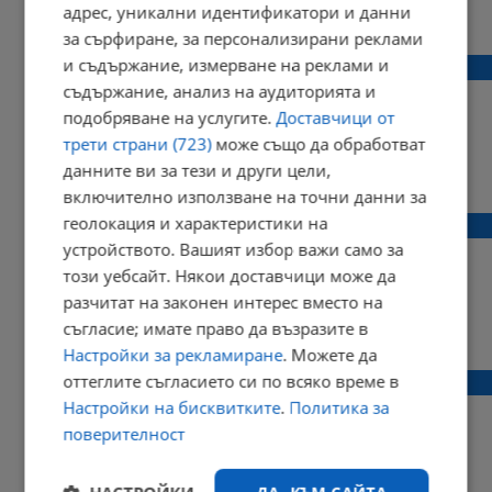
адрес, уникални идентификатори и данни
05:56 | 11 април 2018 г.
Харесвания: 0
Коментари: 0
за сърфиране, за персонализирани реклами
и съдържание, измерване на реклами и
Светли вторник е
съдържание, анализ на аудиторията и
подобряване на услугите.
Доставчици от
трети страни (723)
може също да обработват
данните ви за тези и други цели,
05:54 | 10 април 2018 г.
Харесвания: 0
Коментари: 0
включително използване на точни данни за
геолокация и характеристики на
Започва Светлата седмица
устройството. Вашият избор важи само за
този уебсайт. Някои доставчици може да
разчитат на законен интерес вместо на
съгласие; имате право да възразите в
06:00 | 09 април 2018 г.
Харесвания: 0
Коментари: 0
Настройки за рекламиране
. Можете да
оттеглите съгласието си по всяко време в
Днес е Празна сряда
Настройки на бисквитките
.
Политика за
поверителност
08:47 | 19 април 2017 г.
Харесвания: 0