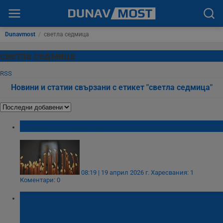
Dunavmost
/
светла седмица
светла седмица
RSS
Новини и статии свързани с етикет "светла седмица"
Томина неделя е!
08:19 | 19 април 2026 г.
Харесвания: 1
Коментари: 0
Митрополит Наум оглави литургията на
Светли петък в Каранвърбовския
манастир