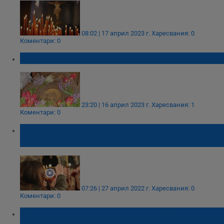
08:02 | 17 април 2023 г.
Харесвания: 0
Коментари: 0
Започва Светлата седмица
23:20 | 16 април 2023 г.
Харесвания: 1
Коментари: 0
На Светла сряда се изпълняват обичаи за
плодородие и дъжд
07:26 | 27 април 2022 г.
Харесвания: 0
Коментари: 0
Започва най-святата, най-светлата