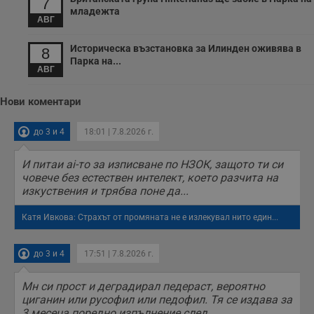
7
младежта
АВГ
Историческа възстановка за Илинден оживява в
8
Парка на...
АВГ
Нови коментари
до 3 и 4
18:01 | 7.8.2026 г.
И питаи ai-то за изписване по НЗОК, защото ти си
човече без естествен интелект, което разчита на
изкуствения и трябва поне да...
Катя Ивкова: Страхът от промяната не е излекувал нито един...
до 3 и 4
17:51 | 7.8.2026 г.
Мн си прост и деградирал педераст, вероятно
циганин или русофил или педофил. Тя се издава за
3 месеца поредно изпълнение след...