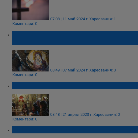
07:08 | 11 май 2024 г.
Харесвания: 1
Коментари: 0
Светли вторник е. Отдаваме почит на
Богородица
08:49 | 07 май 2024 г.
Харесвания: 0
Коментари: 0
Днес е Светли петък
08:48 | 21 април 2023 г.
Харесвания: 0
Коментари: 0
Започва Светлата седмица