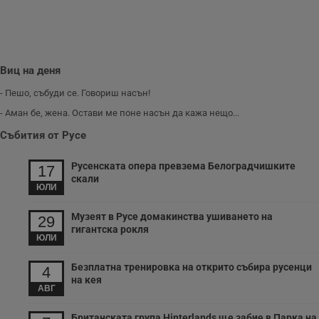
Виц на деня
- Пешо, събуди се. Говориш насън!
- Аман бе, жена. Остави ме поне насън да кажа нещо...
Събития от Русе
Русенската опера превзема Белоградчишките
17
скали
ЮЛИ
Музеят в Русе домакинства ушиването на
29
гигантска рокля
ЮЛИ
Безплатна тренировка на открито събира русенци
4
на кея
АВГ
Британската група Hinterlands ще забие в Парка на