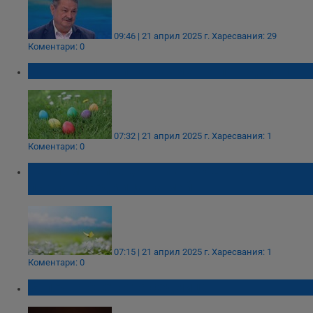
09:46 | 21 април 2025 г.
Харесвания: 29
Коментари: 0
Какво се прави на Разметни понеделник
07:32 | 21 април 2025 г.
Харесвания: 1
Коментари: 0
Термометрите догонват 20°С в края на
първата седмица на май
07:15 | 21 април 2025 г.
Харесвания: 1
Коментари: 0
Започва Светлата седмица