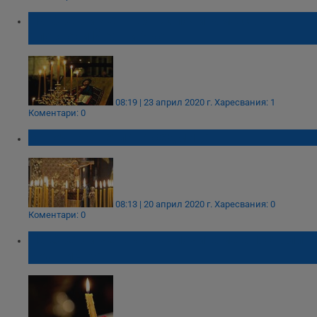
На Светли четвъртък почитаме светите
апостоли Йоан и Яков
08:19 | 23 април 2020 г.
Харесвания: 1
Коментари: 0
Започва Светлата седмица
08:13 | 20 април 2020 г.
Харесвания: 0
Коментари: 0
На Светли четвъртък почитаме апостолите
Йоан и Яков