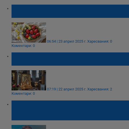
Днес празнуваме Светла сряда с обичаи за
дъжд и защита от болести
06:54 | 23 април 2025 г.
Харесвания: 0
Коментари: 0
Светли вторник: Денят, в който почитаме
Божията майка
07:19 | 22 април 2025 г.
Харесвания: 2
Коментари: 0
Георги Рачев: Следващият понеделник ни
очаква захлаждане, което няма да е
страшно