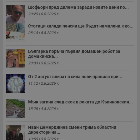
п
у
Шофьори пред дилема заради новите цени по...
з
б
20:25 | 6.8.2026 г.
VISITOR_PRIVACY_METADATA
5 месеца
Т
YouTube
Стотици хиляди пенсии ще бъдат намалени, ако...
4
с
.youtube.com
седмици
с
08:14 | 5.8.2026 г.
с
п
и
п
Българка поръча първия домашен робот за
т
домакинска...
в
с
20:03 | 5.8.2026 г.
з
с
п
От 2 август влизат в сила нови правила при...
о
11:12 | 2.8.2026 г.
р
п
н
п
Мъж загина след скок в реката до Къпиновския...
к
ч
15:20 | 4.8.2026 г.
п
с
б
Иван Демерджиев смени трима областни
__cf_bm
29
Т
Cloudflare Inc.
директори на...
минути
с
.twitter.com
59
р
13:55 | 5.8.2026 г.