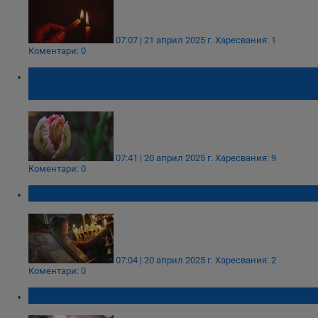
07:07 | 21 април 2025 г.
Харесвания: 1
Коментари: 0
Идва застудяване в края на април и
началото на май
07:41 | 20 април 2025 г.
Харесвания: 9
Коментари: 0
Христос воскресе, русенци!
07:04 | 20 април 2025 г.
Харесвания: 2
Коментари: 0
На Светла събота не се пере и не се шие