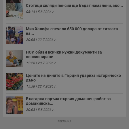
секунди
м
Стотици хиляди пенсии ще бъдат намалени, ако...
б
о
08:14 | 5.8.2026 г.
у
п
о
и
Миа Халифа спечели 650 000 долара от титлата
т
на...
receive-cookie-deprecation
.hit.gemius.pl
1 година
Т
20:08 | 22.7.2026 г.
с
с
н
НОИ обяви всички нужни документи за
н
пенсиониране
п
б
12:26 | 20.7.2026 г.
п
с
о
Цените на дините в Гърция удариха историческо
с
дъно
а
р
15:58 | 22.7.2026 г.
у
з
з
Българка поръча първия домашен робот за
п
домакинска...
20:03 | 5.8.2026 г.
ASP.NET_SessionId
Сесия
Т
Microsoft
с
Corporation
D
www.dunavmost.com
РЕКЛАМА
п
и