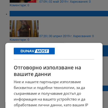
07:09 | 02 май 2019 г.
Харесвания: 0
Коментари: 0
На Светли вторник почитаме Богородица
07:20 | 30 април 2019 г.
Харесвания: 0
Коментари: 0
Православната църква отбелязва Светли
четвъртък
Отговорно използване на
вашите данни
06:00 | 12 април 2018 г.
Харесвания: 0
Коментари: 0
Ние и нашите партньори използваме
бисквитки и подобни технологии, за да
Днес е Светла сряда
съхраняваме и получаваме достъп до
информация на вашето устройство и да
обработваме лични данни, като вашия IP