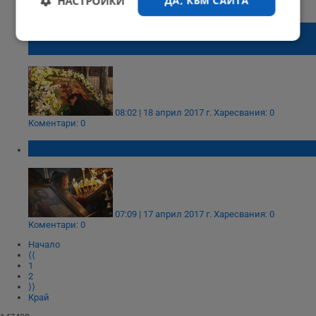
НАСТРОЙКИ
ДА, КЪМ САЙТА
Коментари: 0
На Светли вторник почитаме Света
Строго
Ефективност
Богородица
необходимо
Таргетиране
Функционалност
08:02 | 18 април 2017 г.
Харесвания: 0
Коментари: 0
Днес е "разтурни понеделник"
Некласифицирани
07:09 | 17 април 2017 г.
Харесвания: 0
Коментари: 0
Начало
⟨⟨
Строго необходимо
Ефективност
1
2
Таргетиране
Функционалност
⟩⟩
Край
Некласифицирани