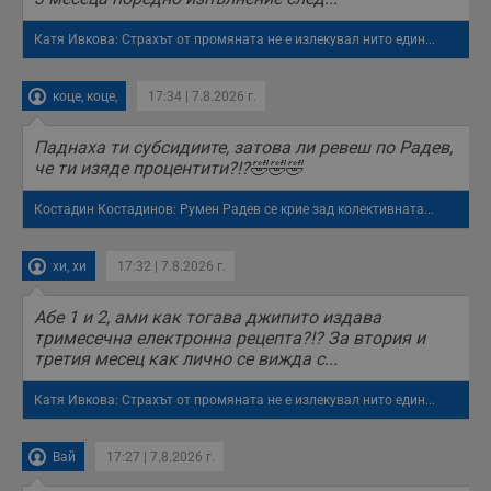
Катя Ивкова: Страхът от промяната не е излекувал нито един...
коце, коце,
17:34 | 7.8.2026 г.
Паднаха ти субсидиите, затова ли ревеш по Радев,
че ти изяде процентити?!?🤣🤣🤣
Костадин Костадинов: Румен Радев се крие зад колективната...
хи, хи
17:32 | 7.8.2026 г.
Абе 1 и 2, ами как тогава джипито издава
тримесечна електронна рецепта?!? За втория и
третия месец как лично се вижда с...
Катя Ивкова: Страхът от промяната не е излекувал нито един...
Вай
17:27 | 7.8.2026 г.