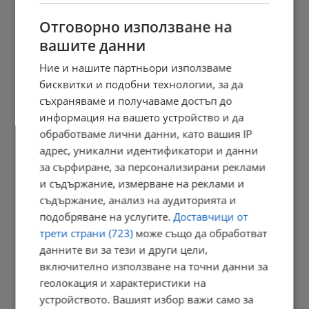
производството...
Отговорно използване на
11:24 | 9.8.2026 г.
вашите данни
Ние и нашите партньори използваме
бисквитки и подобни технологии, за да
Българка избра сватбена рокля в цветовете на трибагреника
съхраняваме и получаваме достъп до
11:21 | 9.8.2026 г.
информация на вашето устройство и да
обработваме лични данни, като вашия IP
адрес, уникални идентификатори и данни
за сърфиране, за персонализирани реклами
Строят нов хипермаркет за строителни материали в Русе
и съдържание, измерване на реклами и
10:52 | 9.8.2026 г.
съдържание, анализ на аудиторията и
подобряване на услугите.
Доставчици от
трети страни (723)
може също да обработват
Бивш наркозависим: В момента няма нищо друго освен
данните ви за тези и други цели,
фентанил,...
включително използване на точни данни за
10:44 | 9.8.2026 г.
геолокация и характеристики на
устройството. Вашият избор важи само за