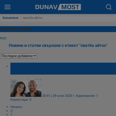
Dunavmost
/
сватба айтос
сватба айтос
RSS
Новини и статии свързани с етикет "сватба айтос"
Митко Рашков загуби "голямата си любов"
при катастрофа край Бургас
20:41 | 29 юли 2025 г.
Харесвания: 7
Коментари: 0
Начало
⟨⟨
1