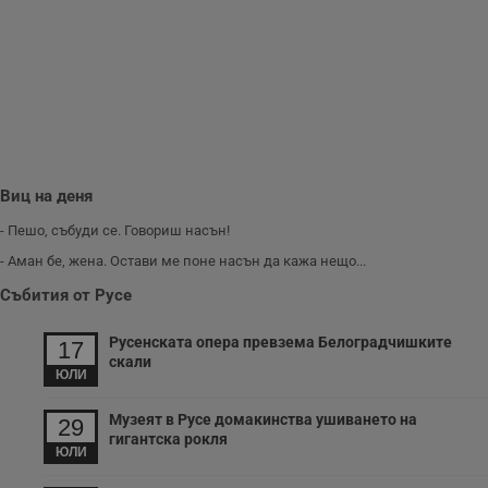
п
A
т
е
д
н
п
с
у
и
ф
н
м
Виц на деня
Т
и
п
- Пешо, събуди се. Говориш насън!
у
з
- Аман бе, жена. Остави ме поне насън да кажа нещо...
б
Събития от Русе
VISITOR_PRIVACY_METADATA
5 месеца
Т
YouTube
4
с
.youtube.com
седмици
с
Русенската опера превзема Белоградчишките
17
с
скали
п
ЮЛИ
и
п
т
Музеят в Русе домакинства ушиването на
29
в
гигантска рокля
с
ЮЛИ
з
с