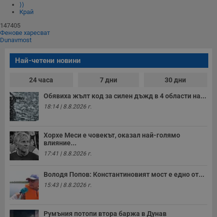
⟩⟩
Край
147405
Фенове харесват
Dunavmost
Най-четени новини
24 часа
7 дни
30 дни
Обявиха жълт код за силен дъжд в 4 области на...
18:14 | 8.8.2026 г.
Хорхе Меси е човекът, оказал най-голямо
влияние...
17:41 | 8.8.2026 г.
Володя Попов: Константиновият мост е едно от...
15:43 | 8.8.2026 г.
Румъния потопи втора баржа в Дунав