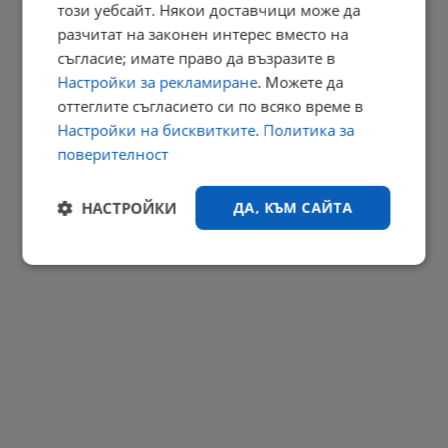
този уебсайт. Някои доставчици може да
разчитат на законен интерес вместо на
Българинът прави повече компоти, отколкото туршии
съгласие; имате право да възразите в
10:34 | 9.8.2026 г.
Настройки за рекламиране
. Можете да
РЕКЛАМА
оттеглите съгласието си по всяко време в
Настройки на бисквитките
.
Политика за
поверителност
НАСТРОЙКИ
ДА, КЪМ САЙТА
Строго
Ефективност
необходимо
Таргетиране
Функционалност
Некласифицирани