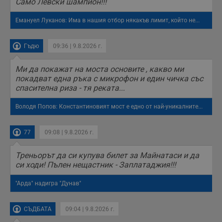
Само Левски шампион!!!
с
о
с
Емануел Луканов: Има в нашия отбор някакъв лимит, който не...
а
р
у
з
Гъдю
09:36 | 9.8.2026 г.
з
п
Ми да покажат на моста основите , какво ми
ASP.NET_SessionId
Сесия
Т
Microsoft
покадват една ръка с микрофон и един чичка със
с
Corporation
D
www.dunavmost.com
спасителна риза - тя реката...
п
и
т
Володя Попов: Константиновият мост е едно от най-уникалните...
к
п
и
77
09:08 | 9.8.2026 г.
у
р
к
Треньорът да си купува билет за Майнатаси и да
п
д
си ходи! Пълен нещастник - Заплатаджия!!!
д
п
у
"Арда" надигра "Дунав"
СЪДБАТА
09:04 | 9.8.2026 г.