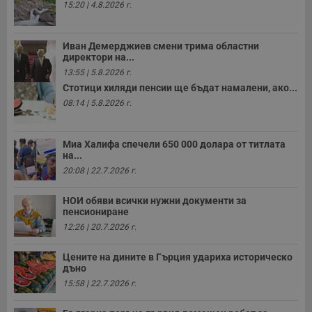
15:20 | 4.8.2026 г.
с
з
с
п
Иван Демерджиев смени трима областни
о
р
директори на...
п
13:55 | 5.8.2026 г.
н
п
Стотици хиляди пенсии ще бъдат намалени, ако...
к
08:14 | 5.8.2026 г.
ч
п
с
б
Миа Халифа спечели 650 000 долара от титлата
__cf_bm
29
Т
на...
Cloudflare Inc.
минути
с
.twitter.com
20:08 | 22.7.2026 г.
59
р
секунди
м
б
НОИ обяви всички нужни документи за
о
пенсиониране
у
п
12:26 | 20.7.2026 г.
о
и
т
Цените на дините в Гърция удариха историческо
дъно
receive-cookie-deprecation
.hit.gemius.pl
1 година
Т
с
15:58 | 22.7.2026 г.
с
н
н