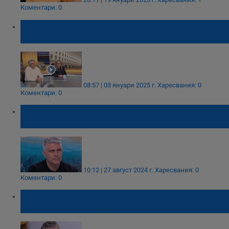
Коментари: 0
Ще се стигне ли до споразумение между
ГЕРБ-СДС, ДБ, БСП и ИТН
08:57 | 03 януари 2025 г.
Харесвания: 0
Коментари: 0
Росен Йорданов: Угоди се на част от
партиите да бъде сменен Калин Стоянов
10:12 | 27 август 2024 г.
Харесвания: 0
Коментари: 0
Росен Йорданов: Влиянието на Делян
Пеевски е преекспонирано