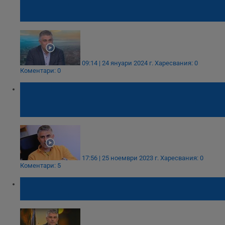
търсят за съвет как да достигнат до
„душата на тъщата“
09:14 | 24 януари 2024 г.
Харесвания: 0
Коментари: 0
Росен Йорданов: Група от полицаи може
да се е поувлякла да прилага прекомерна
сила
17:56 | 25 ноември 2023 г.
Харесвания: 0
Коментари: 5
Сегашният бай Ганьо е по-лош от
предишния