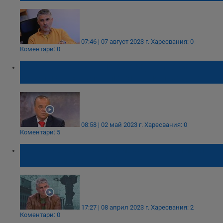
07:46 | 07 август 2023 г.
Харесвания: 0
Коментари: 0
Тенчо Тенев: Имало е хора, които са
чакали да стрелят по главния прокурор
08:58 | 02 май 2023 г.
Харесвания: 0
Коментари: 5
Росен Йорданов: Възможно е да има и
втори замесен в убийството
17:27 | 08 април 2023 г.
Харесвания: 2
Коментари: 0