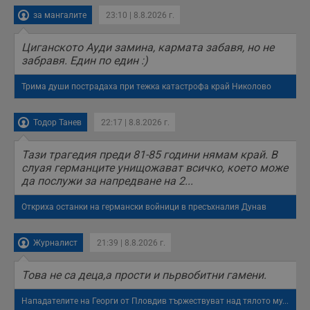
за мангалите
23:10 | 8.8.2026 г.
Циганското Ауди замина, кармата забавя, но не
забравя. Един по един :)
Трима души пострадаха при тежка катастрофа край Николово
Тодор Танев
22:17 | 8.8.2026 г.
Тази трагедия преди 81-85 години нямам край. В
слуая германците унищожават всичко, което може
да послужи за напредване на 2...
Откриха останки на германски войници в пресъхналия Дунав
Журналист
21:39 | 8.8.2026 г.
Това не са деца,а прости и пьрвобитни гамени.
Нападателите на Георги от Пловдив тържествуват над тялото му...