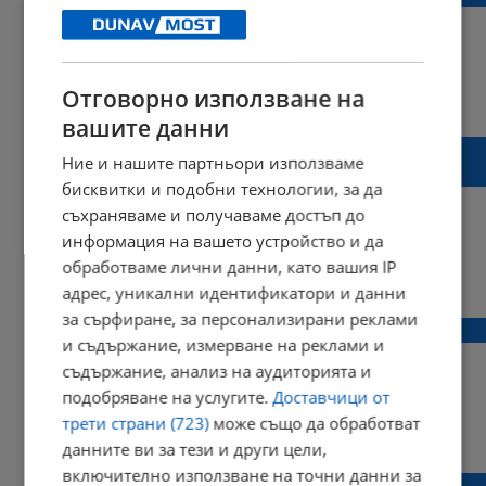
Отговорно използване на
09:52 | 30 декември 2018 г.
Харесвания: 2
Коментари: 0
вашите данни
Животът на Росен се преобръща, когато
Ние и нашите партньори използваме
му откриват тумор в мозъка
бисквитки и подобни технологии, за да
съхраняваме и получаваме достъп до
информация на вашето устройство и да
обработваме лични данни, като вашия IP
18:45 | 05 март 2018 г.
Харесвания: 0
адрес, уникални идентификатори и данни
Коментари: 0
за сърфиране, за персонализирани реклами
Перверзна игра с МВР
и съдържание, измерване на реклами и
съдържание, анализ на аудиторията и
подобряване на услугите.
Доставчици от
трети страни (723)
може също да обработват
12:13 | 13 януари 2018 г.
Харесвания: 0
данните ви за тези и други цели,
Коментари: 0
включително използване на точни данни за
Росен Йорданов: МВР се срина, цари