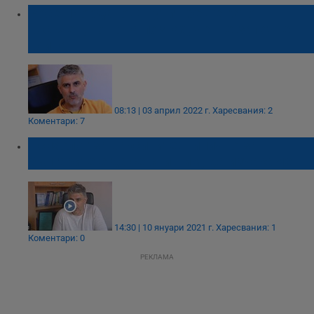
Росен Йорданов: Путин беше като
восъчен, по това познах, че ще започне
война
08:13 | 03 април 2022 г.
Харесвания: 2
Коментари: 7
Психолог за ваксините: Типично за
българите е да се снишим, да изчакаме
14:30 | 10 януари 2021 г.
Харесвания: 1
Коментари: 0
РЕКЛАМА