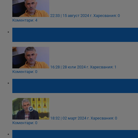
22:33 | 15 август 2024 г.
Харесвания: 0
Коментари: 4
Росен Йорданов: България не е лошо
място за живеене
16:28 | 28 юли 2024 г.
Харесвания: 1
Коментари: 0
Росен Йорданов: Съдебната система е
опасана от нелегални НПО структури
18:32 | 02 март 2024 г.
Харесвания: 0
Коментари: 0
Криминален психолог: Много бащи ме