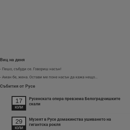
Gdynp
1 година
Тази бисквитка се
Gemius
използва с цел
.hit.gemius.pl
събиране на
информация за
потребителското
поведение и
предпочитания.
Тази информация
се използва, за да
се оптимизира
представянето на
уебсайта и да
направят
рекламните
съобщения по-
Виц на деня
важни за
потребителя.
- Пешо, събуди се. Говориш насън!
- Аман бе, жена. Остави ме поне насън да кажа нещо...
Събития от Русе
Русенската опера превзема Белоградчишките
17
скали
ЮЛИ
Музеят в Русе домакинства ушиването на
29
гигантска рокля
ЮЛИ