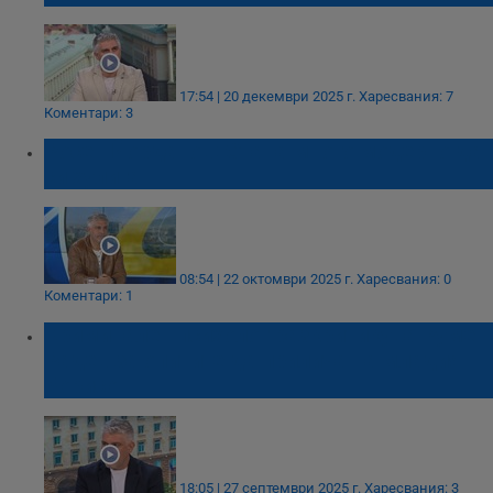
17:54 | 20 декември 2025 г.
Харесвания: 7
Коментари: 3
​Росен Йорданов: Стана много модерно да
си хулиган
08:54 | 22 октомври 2025 г.
Харесвания: 0
Коментари: 1
Криминален психолог разкритикува Румен
Радев за опитите да прилича на младия
Борисов
18:05 | 27 септември 2025 г.
Харесвания: 3