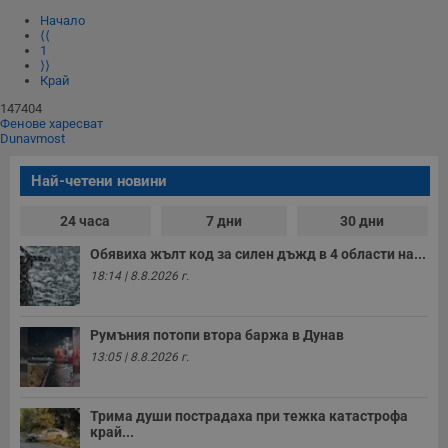
Начало
⟨⟨
Некласифицирани
1
⟩⟩
Край
147404
Фенове харесват
Dunavmost
Най-четени новини
Строго необходимо
Ефективност
Таргетиране
Функционалност
24 часа
7 дни
30 дни
Некласифицирани
Обявиха жълт код за силен дъжд в 4 области на...
18:14 | 8.8.2026 г.
Строго необходимите бисквитки позволяват основната
функционалност на уебсайта, като потребителско
влизане и управление на акаунта. Уебсайтът не може да
се използва правилно без строго необходими
Румъния потопи втора баржа в Дунав
бисквитки.
13:05 | 8.8.2026 г.
Валиден
Име
Доставчик
/
Домейн
О
до
Трима души пострадаха при тежка катастрофа
__RequestVerificationToken
Сесия
Т
Microsoft
п
край...
Corporation
ф
www.dunavmost.com