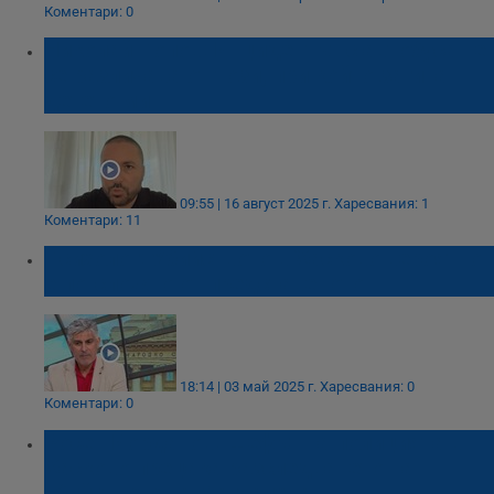
Коментари: 0
Николай Попов: Инцидентът с автобуса не
се различава от този, при който загина
детето ми
09:55 | 16 август 2025 г.
Харесвания: 1
Коментари: 11
Психолог: Убийството в Хасково вероятно
е по-сложно от представеното
18:14 | 03 май 2025 г.
Харесвания: 0
Коментари: 0
Росен Йорданов: Шефът на полицията в
Хасково прецака разследването на
убийството на Магдалена