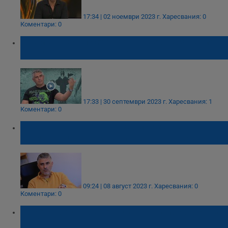
17:34 | 02 ноември 2023 г.
Харесвания: 0
Коментари: 0
Криминален психолог: Терзиев и Хекимян
са огледални кандидатури
17:33 | 30 септември 2023 г.
Харесвания: 1
Коментари: 0
Росен Йорданов: По-зависими сме от
моментните реакции, създава се еуфория
09:24 | 08 август 2023 г.
Харесвания: 0
Коментари: 0
Росен Йорданов: НК дава възможност на
убийците да избягат от правосъдие