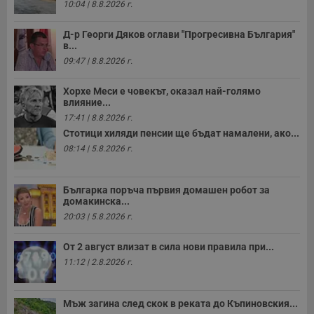
10:04 | 8.8.2026 г.
з
п
и
Д-р Георги Дяков оглави "Прогресивна България"
п
в...
A
т
09:47 | 8.8.2026 г.
е
д
н
Хорхе Меси е човекът, оказал най-голямо
п
влияние...
с
у
17:41 | 8.8.2026 г.
и
Стотици хиляди пенсии ще бъдат намалени, ако...
ф
н
08:14 | 5.8.2026 г.
м
Т
и
п
Българка поръча първия домашен робот за
у
домакинска...
з
б
20:03 | 5.8.2026 г.
VISITOR_PRIVACY_METADATA
5 месеца
Т
YouTube
4
с
.youtube.com
От 2 август влизат в сила нови правила при...
седмици
с
11:12 | 2.8.2026 г.
с
п
и
п
т
Мъж загина след скок в реката до Къпиновския...
в