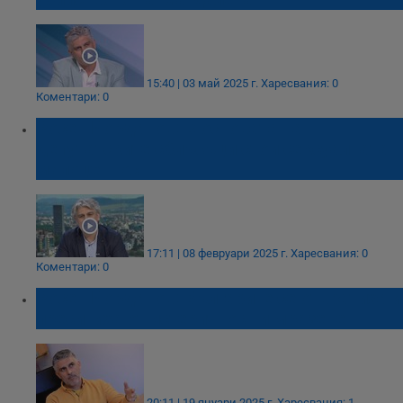
15:40 | 03 май 2025 г.
Харесвания: 0
Коментари: 0
Росен Йорданов: В основата на
депутатските сблъсъци стои сексуалната
малоценност
17:11 | 08 февруари 2025 г.
Харесвания: 0
Коментари: 0
Росен Йорданов: Българите се отвратиха и
преситиха от истеричност и мразене
20:11 | 19 януари 2025 г.
Харесвания: 1