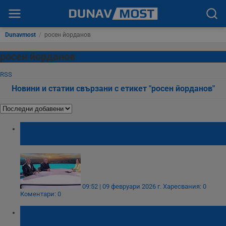
Dunavmost
/
росен йорданов
росен йорданов
RSS
Новини и статии свързани с етикет "росен йорданов"
Експерти: Няма закъсняла реакция на
полицията при шесторното убийство
09:52 | 09 февруари 2026 г.
Харесвания: 0
Коментари: 0
Росен Йорданов: Тези, които викат
"Мутрите вън", носят мутрите в себе си