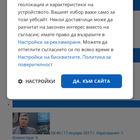
геолокация и характеристики на
безобразие
устройството. Вашият избор важи само за
този уебсайт. Някои доставчици може да
разчитат на законен интерес вместо на
съгласие; имате право да възразите в
18:21 | 30 ноември 2017 г.
Харесвания: 1
Коментари: 4
Настройки за рекламиране
. Можете да
оттеглите съгласието си по всяко време в
Психолог: Вчерашната акция на МВР
Настройки на бисквитките
.
Политика за
изглеждаше "малко рекламна"
поверителност
НАСТРОЙКИ
ДА, КЪМ САЙТА
09:41 | 10 ноември 2017 г.
Харесвания: 0
Коментари: 0
Строго
Ефективност
Бъчварова няма да се запомни!
необходимо
Таргетиране
Функционалност
08:46 | 17 януари 2017 г.
Харесвания: 1
Коментари: 0