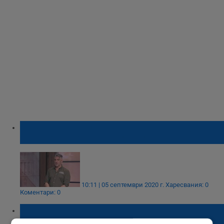
Психолог: Борисов за пръв път послуша
консултантите си по публично поведение
10:11 | 05 септември 2020 г.
Харесвания: 0
Коментари: 0
Росен Йорданов: Службите ни са в "хепи
соц"