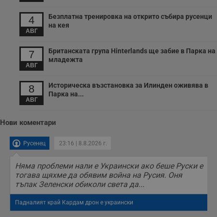
Безплатна тренировка на открито събира русенци
4
на кея
АВГ
Британската група Hinterlands ще забие в Парка на
7
младежта
АВГ
Историческа възстановка за Илинден оживява в
8
Парка на...
АВГ
Нови коментари
Русенец
23:16 | 8.8.2026 г.
Няма проблеми нали е Украински ако беше Руски е
тогава щяхме да обявим война на Русия. Оня
тъпак Зеленски обиколи света да...
Падналият край Кардам дрон е украински