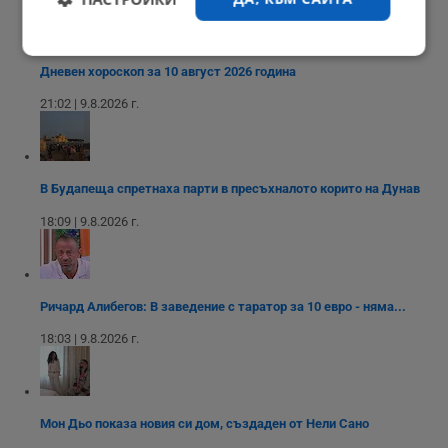
Строго
Ефективност
Дневен хороскоп за 10 август 2026 година
необходимо
21:02 | 9.8.2026 г.
Таргетиране
Функционалност
В Будапеща спретнаха парти в пресъхналото корито на Дунав
18:09 | 9.8.2026 г.
Некласифицирани
Ричард Алибегов: В заведение с таратор за 10 евро - няма...
18:03 | 9.8.2026 г.
Строго необходимо
Ефективност
Таргетиране
Функционалност
Мон Дьо показа новия си дом, създаден от Нели Сано
Некласифицирани