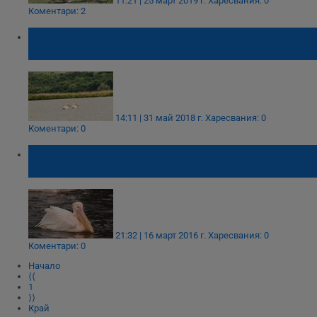
11:21 | 25 март 2019 г.
Харесвания: 0
Коментари: 2
Излюпиха се първите розови пеликанчета
в резервата „Сребърна“
14:11 | 31 май 2018 г.
Харесвания: 0
Коментари: 0
Розов пеликан умря от зелени грижи за 9
милиона лева
21:32 | 16 март 2016 г.
Харесвания: 0
Коментари: 0
Начало
⟨⟨
1
⟩⟩
Край