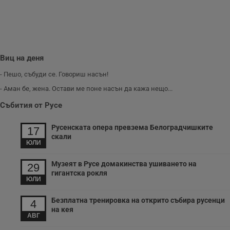
секунди
м
б
о
у
п
о
и
т
Виц на деня
receive-cookie-deprecation
.hit.gemius.pl
1 година
Т
с
- Пешо, събуди се. Говориш насън!
с
н
- Аман бе, жена. Остави ме поне насън да кажа нещо...
н
п
Събития от Русе
б
п
с
Русенската опера превзема Белоградчишките
17
о
скали
с
ЮЛИ
а
р
у
Музеят в Русе домакинства ушиването на
29
з
гигантска рокля
з
ЮЛИ
п
ASP.NET_SessionId
Сесия
Т
Microsoft
Безплатна тренировка на открито събира русенци
4
с
Corporation
на кея
D
www.dunavmost.com
АВГ
п
и