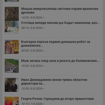
Мощна микровълнова система пържи вражески
дронове
14:29 | 9.8.2026 г.
Стотици хиляди пенсии ще бъдат намалени, ако...
08:14 | 5.8.2026 г.
Българка поръча първия домашен робот за
домакинска...
20:03 | 5.8.2026 г.
Мъж загина след скок в реката до Къпиновския...
15:20 | 4.8.2026 г.
Иван Демерджиев смени трима областни
директори на...
13:55 | 5.8.2026 г.
Георги Рачев: Горещини до второ пришествие
10:15 | 7.8.2026 г.