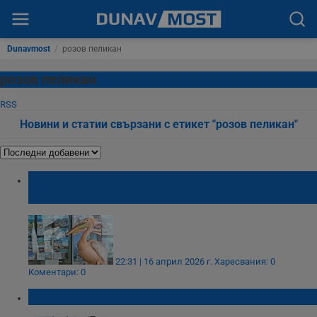
Dunavmost
/
розов пеликан
розов пеликан
RSS
Новини и статии свързани с етикет "розов пеликан"
Зоопаркът във Варна отрече да е прибрал
розовия пеликан Стойчо
22:31 | 16 април 2026 г.
Харесвания: 0
Коментари: 0
Стойчо е в добро състояние