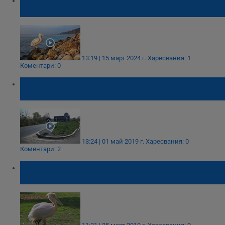
Крайбрежната алея във Варна
13:19 | 15 март 2024 г.
Харесвания: 1
Коментари: 0
Мъртвият пеликан е убит от токов удар,
след това е блъснат от кола
13:24 | 01 май 2019 г.
Харесвания: 0
Коментари: 2
Спасиха розов пеликан с простреляно
крило