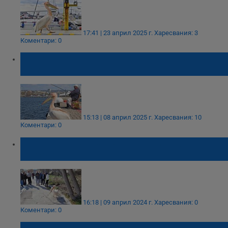
17:41 | 23 април 2025 г.
Харесвания: 3
Коментари: 0
Стойчо избра Морска гара Варна за свой
дом
15:13 | 08 април 2025 г.
Харесвания: 10
Коментари: 0
Жители на Варна издирват пеликана
Стойчо
16:18 | 09 април 2024 г.
Харесвания: 0
Коментари: 0
Розов пеликан се установи на