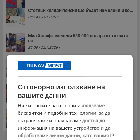
Стотици хиляди пенсии ще бъдат намалени, ако...
08:14 | 5.8.2026 г.
Миа Халифа спечели 650 000 долара от титлата
на...
20:08 | 22.7.2026 г.
НОИ обяви всички нужни документи за
пенсиониране
12:26 | 20.7.2026 г.
Отговорно използване на
Цените на дините в Гърция удариха историческо
дъно
вашите данни
15:58 | 22.7.2026 г.
Ние и нашите партньори използваме
Българка поръча първия домашен робот за
бисквитки и подобни технологии, за да
домакинска...
съхраняваме и получаваме достъп до
20:03 | 5.8.2026 г.
информация на вашето устройство и да
обработваме лични данни, като вашия IP
РЕКЛАМА