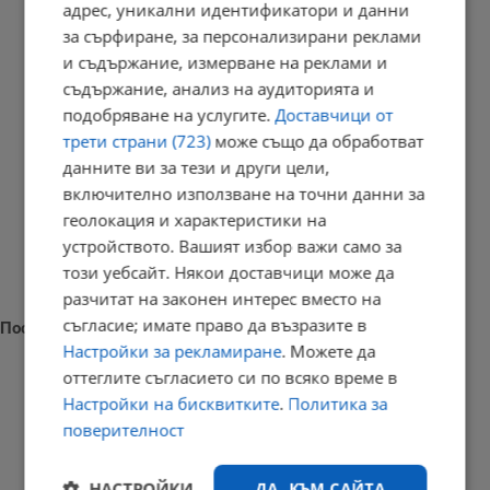
адрес, уникални идентификатори и данни
за сърфиране, за персонализирани реклами
и съдържание, измерване на реклами и
съдържание, анализ на аудиторията и
подобряване на услугите.
Доставчици от
трети страни (723)
може също да обработват
данните ви за тези и други цели,
включително използване на точни данни за
геолокация и характеристики на
устройството. Вашият избор важи само за
този уебсайт. Някои доставчици може да
разчитат на законен интерес вместо на
съгласие; имате право да възразите в
Последни новини
Настройки за рекламиране
. Можете да
оттеглите съгласието си по всяко време в
Настройки на бисквитките
.
Политика за
поверителност
Седмичен хороскоп за 10 - 16 август 2026
21:05 | 9.8.2026 г.
НАСТРОЙКИ
ДА, КЪМ САЙТА