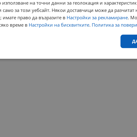
 използване на точни данни за геолокация и характеристик
 само за този уебсайт. Някои доставчици може да разчитат 
; имате право да възразите в
Настройки за рекламиране
. М
сяко време в
Настройки на бисквитките
.
Политика за повер
Д
Ефективност
Таргетиране
Функционалност
Н
еобходимо
Ефективност
Таргетиране
Функционалност
Неклас
исквитки позволяват основната функционалност на уебсайта, като потребителско
не може да се използва правилно без строго необходими бисквитки.
Валиден
Доставчик
/
Домейн
Описание