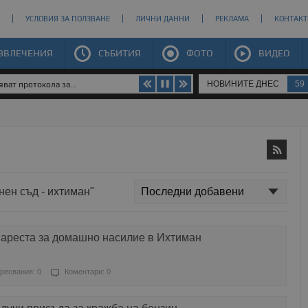
УСЛОВИЯ ЗА ПОЛЗВАНЕ
ЛИЧНИ ДАННИ
РЕКЛАМА
КОНТАКТ
ЗВЛЕЧЕНИЯ
СЪБИТИЯ
ФОТО
ВИДЕО
НОВИНИТЕ ДНЕС
59
ват протокола за...
нен съд - ихтиман"
 ареста за домашно насилие в Ихтиман
ресвания: 0
Коментари: 0