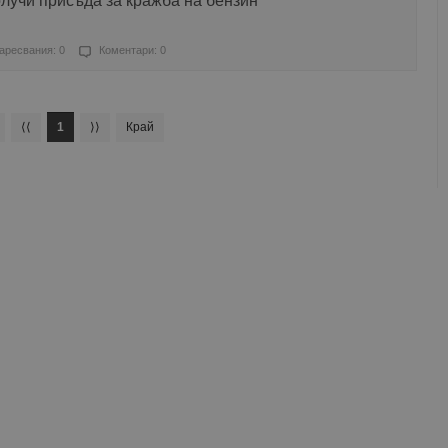
лучи присъда за кражба на бензин
аресвания: 0
Коментари: 0
⟨⟨
1
⟩⟩
Край