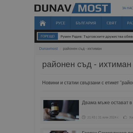
ЗА НАС
РУСЕ
БЪЛГАРИЯ
СВЯТ
РА
ГОРЕЩО
Румен Радев: Търговските дружества обявя
Dunavmost
/
районен съд - ихтиман
районен съд - ихтиман
Новини и статии свързани с етикет "райо
Двама мъже остават в
21:43 | 31 юли 2024 г.
Ха