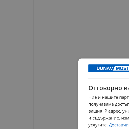
Отговорно и
Ние и нашите парт
получаваме достъп
вашия IP адрес, у
и съдържание, изм
услугите.
Доставчиц