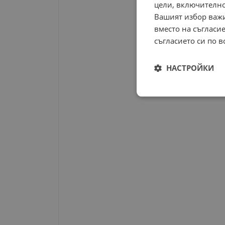
цели, включително
Вашият избор важи
вместо на съгласие
съгласието си по в
НАСТРОЙКИ
Строго
необходимо
Строго н
Строго необходимите б
на акаунта. Уебсайтът 
Име