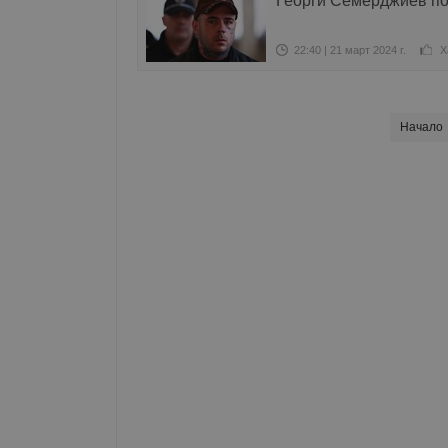
Георги Семерджиев по
22:40 | 21 март 2024 г.
Х
Начало