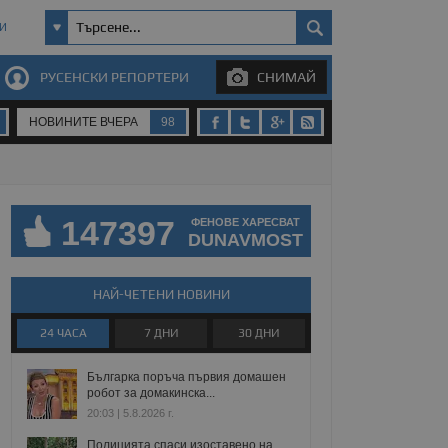
И
РУСЕНСКИ РЕПОРТЕРИ
СНИМАЙ
НОВИНИТЕ ВЧЕРА
98
147397
ФЕНОВЕ ХАРЕСВАТ
DUNAVMOST
НАЙ-ЧЕТЕНИ НОВИНИ
24 ЧАСА
7 ДНИ
30 ДНИ
Българка поръча първия домашен
робот за домакинска...
20:03 | 5.8.2026 г.
Полицията спаси изоставено на