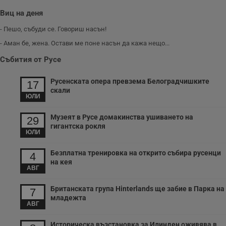
б
Виц на деня
VISITOR_PRIVACY_METADATA
5 месеца
Т
YouTube
4
с
.youtube.com
- Пешо, събуди се. Говориш насън!
седмици
с
с
- Аман бе, жена. Остави ме поне насън да кажа нещо...
п
и
Събития от Русе
п
т
в
Русенската опера превзема Белоградчишките
17
с
з
скали
ЮЛИ
с
п
о
Музеят в Русе домакинства ушиването на
р
29
п
гигантска рокля
н
ЮЛИ
п
к
Безплатна тренировка на открито събира русенци
ч
4
п
на кея
с
АВГ
б
Британската група Hinterlands ще забие в Парка на
__cf_bm
29
Т
Cloudflare Inc.
7
минути
с
.twitter.com
младежта
59
р
АВГ
секунди
м
б
Историческа възстановка за Илинден оживява в
о