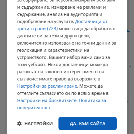
14:02 | 9.8.2026 г.
и съдържание, измерване на реклами и
съдържание, анализ на аудиторията и
подобряване на услугите.
Доставчици от
трети страни (723)
може също да обработват
Бургас забранява движението на ТИР-ове при температури над...
данните ви за тези и други цели,
13:57 | 9.8.2026 г.
включително използване на точни данни за
геолокация и характеристики на
устройството. Вашият избор важи само за
този уебсайт. Някои доставчици може да
Георги Чинев: Ще използваме всички способи за разкриване на...
разчитат на законен интерес вместо на
13:52 | 9.8.2026 г.
съгласие; имате право да възразите в
Настройки за рекламиране
. Можете да
оттеглите съгласието си по всяко време в
Настройки на бисквитките
.
Политика за
Задържаха украинец за убийството на негов сънародник край...
поверителност
13:46 | 9.8.2026 г.
РЕКЛАМА
НАСТРОЙКИ
ДА, КЪМ САЙТА