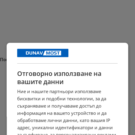
Последни новини
Отговорно използване на
вашите данни
Мощна микровълнова система пържи вражески дронове
Ние и нашите партньори използваме
бисквитки и подобни технологии, за да
14:29 | 9.8.2026 г.
съхраняваме и получаваме достъп до
информация на вашето устройство и да
обработваме лични данни, като вашия IP
Пожарникари извадиха бедстващо куче от преливника на
адрес, уникални идентификатори и данни
язовир...
за сърфиране, за персонализирани реклами