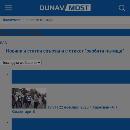
Dunavmost
/
разбити пътища
разбити пътища
RSS
Новини и статии свързани с етикет "разбити пътища"
Протест затвори пътя през Дреновец след
серия инциденти с ТИР-ове
12:31 | 22 ноември 2025 г.
Харесвания: 1
Коментари: 0
Булевард "Васил Левски" се превърна в
швейцарско сирене