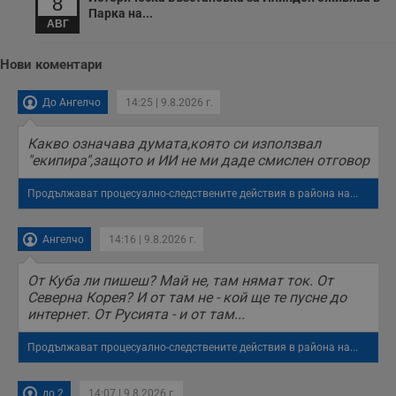
8
у
Парка на...
п
АВГ
о
и
т
Нови коментари
receive-cookie-deprecation
.hit.gemius.pl
1 година
Т
с
До Ангелчо
14:25 | 9.8.2026 г.
с
н
н
Какво означава думата,която си използвал
п
"екипира",защото и ИИ не ми даде смислен отговор
б
п
с
Продължават процесуално-следствените действия в района на...
о
с
а
р
Ангелчо
14:16 | 9.8.2026 г.
у
з
з
От Куба ли пишеш? Май не, там нямат ток. От
п
Северна Корея? И от там не - кой ще те пусне до
ASP.NET_SessionId
Сесия
Т
Microsoft
интернет. От Русията - и от там...
с
Corporation
D
www.dunavmost.com
п
Продължават процесуално-следствените действия в района на...
и
т
к
до 2
14:07 | 9.8.2026 г.
п