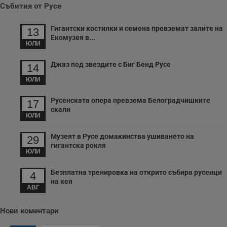
receive-cookie-deprecation
.hit.gemius.pl
1 година
Т
Събития от Русе
с
с
н
Гигантски костилки и семена превземат залите на
13
н
Екомузея в...
п
ЮЛИ
б
п
с
Джаз под звездите с Биг Бенд Русе
14
о
с
ЮЛИ
а
р
у
Русенската опера превзема Белоградчишките
17
з
скали
з
ЮЛИ
п
ASP.NET_SessionId
Сесия
Т
Microsoft
Музеят в Русе домакинства ушиването на
29
с
Corporation
гигантска рокля
D
www.dunavmost.com
ЮЛИ
п
и
т
Безплатна тренировка на открито събира русенци
4
к
п
на кея
АВГ
и
у
р
к
Нови коментари
п
д