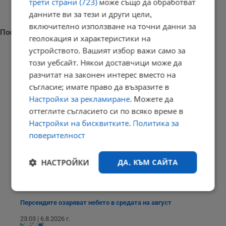
трети страни (723)
може също да обработват
данните ви за тези и други цели,
включително използване на точни данни за
Последни новини
геолокация и характеристики на
устройството. Вашият избор важи само за
този уебсайт. Някои доставчици може да
разчитат на законен интерес вместо на
Измериха рекордна температура от 41 градуса в Будапеща
съгласие; имате право да възразите в
Настройки за рекламиране
. Можете да
23:09 | 6.8.2026 г.
оттеглите съгласието си по всяко време в
Настройки на бисквитките
.
Политика за
поверителност
Отвориха магистрала "Тракия" след часове блокада заради...
23:05 | 6.8.2026 г.
НАСТРОЙКИ
ДА, КЪМ САЙТА
Строго
Ефективност
необходимо
Персеидите озаряват небето в средата на август
23:03 | 6.8.2026 г.