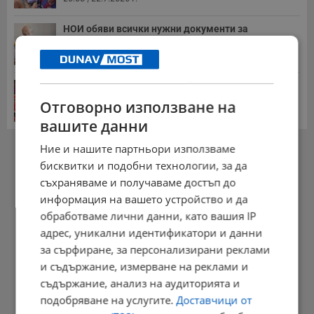
НОИ обяви всички нужни документи за
пенсиониране
12:26 | 20.7.2026 г.
Цените на дините в Гърция удариха историческо
дъно
Отговорно използване на
15:58 | 22.7.2026 г.
вашите данни
РЕКЛАМА
Ние и нашите партньори използваме
бисквитки и подобни технологии, за да
съхраняваме и получаваме достъп до
информация на вашето устройство и да
обработваме лични данни, като вашия IP
адрес, уникални идентификатори и данни
за сърфиране, за персонализирани реклами
и съдържание, измерване на реклами и
съдържание, анализ на аудиторията и
подобряване на услугите.
Доставчици от