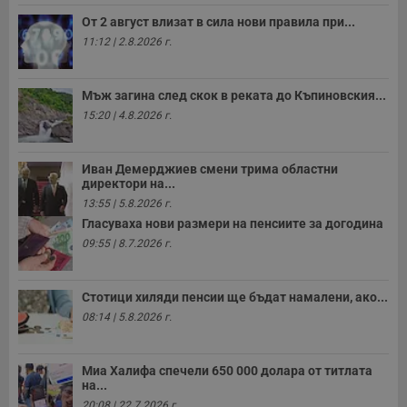
От 2 август влизат в сила нови правила при...
11:12 | 2.8.2026 г.
Мъж загина след скок в реката до Къпиновския...
15:20 | 4.8.2026 г.
Иван Демерджиев смени трима областни
директори на...
13:55 | 5.8.2026 г.
Гласуваха нови размери на пенсиите за догодина
09:55 | 8.7.2026 г.
Стотици хиляди пенсии ще бъдат намалени, ако...
08:14 | 5.8.2026 г.
Миа Халифа спечели 650 000 долара от титлата
на...
20:08 | 22.7.2026 г.