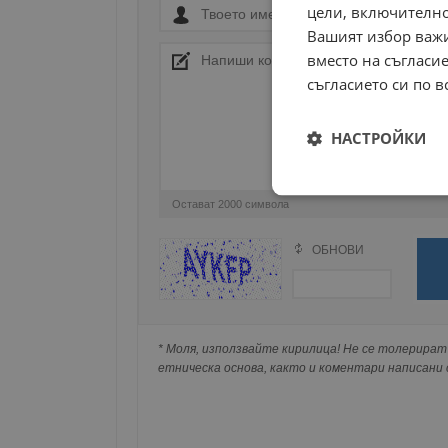
цели, включително
Вашият избор важи
вместо на съгласие
съгласието си по в
НАСТРОЙКИ
Строго
Остават
2000
символа
необходимо
ОБНОВИ
Поради зачестилите злоупотреби в сайта, 
изискваме да се идентифицирате с Google 
Натискайки на Google бутона коментарът 
попълнили по-горе в полето "Твоето име".
* Моля, използвайте кирилица! Не се толерират 
Строго н
съхранявана при нас или показвана на дру
етническа основа, както и коментари написани с
Строго необходимите б
на акаунта. Уебсайтът 
Име