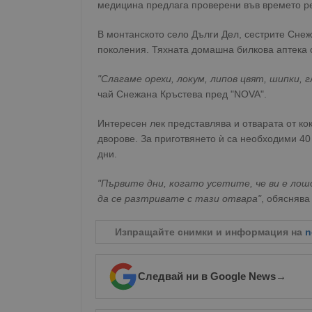
медицина предлага проверени във времето р
В монтанското село Дълги Дел, сестрите Снеж
поколения. Тяхната домашна билкова аптека 
"Слагаме орехи, локум, липов цвят, шипки, г
чай Снежана Кръстева пред "NOVA".
Интересен лек представлява и отварата от кок
дворове. За приготвянето ѝ са необходими 40
дни.
"Първите дни, когато усетите, че ви е лошо
да се разтривате с тази отвара"
, обяснява
Изпращайте снимки и информация на
n
Следвай ни в Google News
→