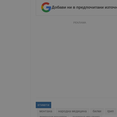
Добави ни в предпочитани източ
РЕКЛАМА
етикети
монтана
народна медицина
билки
грип