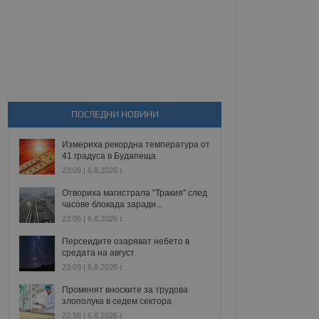
ПОСЛЕДНИ НОВИНИ
Измериха рекордна температура от
41 градуса в Будапеща
23:09 | 6.8.2026 г.
Отвориха магистрала "Тракия" след
часове блокада заради...
23:05 | 6.8.2026 г.
Персеидите озаряват небето в
средата на август
23:03 | 6.8.2026 г.
Променят вноските за трудова
злополука в седем сектора
22:58 | 6.8.2026 г.