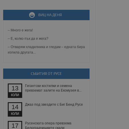
не, зададена от уеб
 ASP.NET MVC
ВИЦ НА ДЕНЯ
спре неразрешеното
т, известно като
тове. Той не съдържа
– Много е жега!
щожава при затваряне
– Е, колко пък да е жега?
ение на съгласието на
ст за тяхното
– Отварям хладилника и гледам – едната бира
а данни за съгласието
изпила другата...
ични политики и
антира, че техните
 сесии.
аничаване между хората
СЪБИТИЯ ОТ РУСЕ
а, за да се правят
хния уебсайт.
Гигантски костилки и семена
13
превземат залите на Екомузея в...
сигнализира на
ЮЛИ
 на бисквитките,
а съответствие и
ндарти и
Джаз под звездите с Биг Бенд Русе
14
ЮЛИ
ck и предоставя
требител използва
Русенската опера превзема
17
йният потребител може
Белоградчишките скали
 уебсайт.