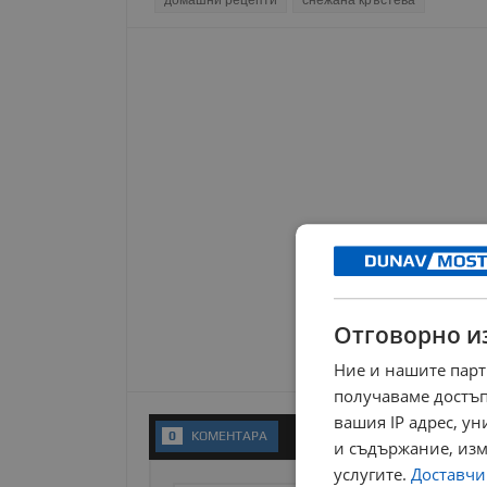
домашни рецепти
снежана кръстева
Отговорно и
Ние и нашите парт
получаваме достъп
вашия IP адрес, у
0
KОМЕНТАРA
и съдържание, изм
услугите.
Доставчиц