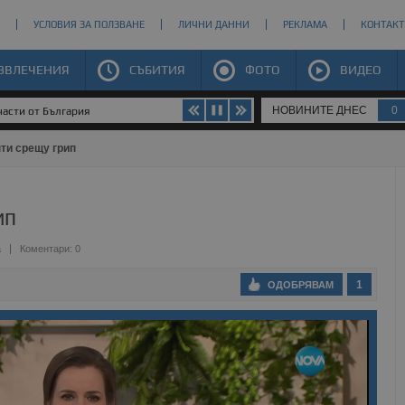
УСЛОВИЯ ЗА ПОЛЗВАНЕ
ЛИЧНИ ДАННИ
РЕКЛАМА
КОНТАКТ
ЗВЛЕЧЕНИЯ
СЪБИТИЯ
ФОТО
ВИДЕО
НОВИНИТЕ ДНЕС
0
части от България
ти срещу грип
ип
а
Коментари: 0
1
ОДОБРЯВАМ