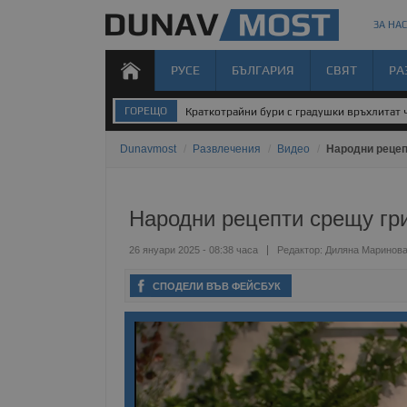
ЗА НАС
РУСЕ
БЪЛГАРИЯ
СВЯТ
РА
ГОРЕЩО
Краткотрайни бури с градушки връхлитат 
Dunavmost
/
Развлечения
/
Видео
/
Народни рецеп
Народни рецепти срещу гр
26 януари 2025 - 08:38 часа
Редактор:
Диляна Маринов
СПОДЕЛИ ВЪВ ФЕЙСБУК