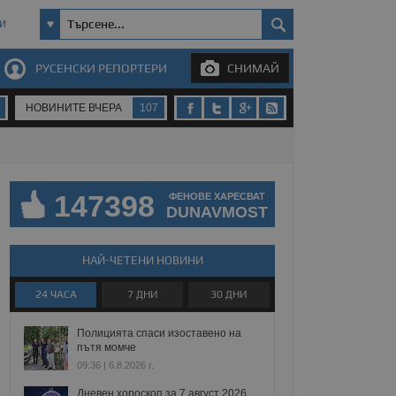
И
РУСЕНСКИ РЕПОРТЕРИ
СНИМАЙ
НОВИНИТЕ ВЧЕРА
107
147398
ФЕНОВЕ ХАРЕСВАТ
DUNAVMOST
НАЙ-ЧЕТЕНИ НОВИНИ
24 ЧАСА
7 ДНИ
30 ДНИ
Полицията спаси изоставено на
пътя момче
09:36 | 6.8.2026 г.
Дневен хороскоп за 7 август 2026