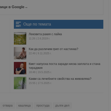
ници в Google
→
Още по темата
Лековита ракия с лайка
11:26 | 2.6.2019 г.
Как да различим грип от настинка?
22:49 | 9.11.2025 г.
Кмет напусна поста заради ниска заплата и стана
тираджия
18:48 | 19.5.2025 г.
Какви са лечебните свойства на живовляка?
15:55 | 17.5.2025 г.
отвара
кашлица
простуда
дълги дел