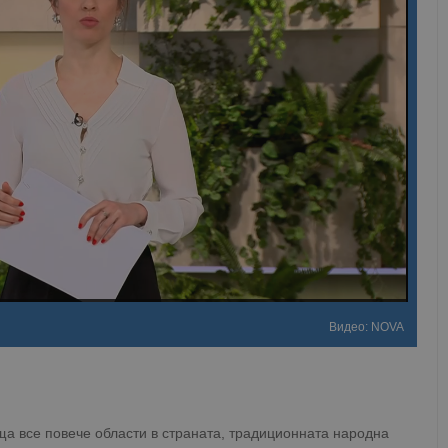
Видео: NOVA
ща все повече области в страната, традиционната народна