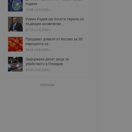
година
15:00 | 6.8.2026 г.
Румен Радев ще посети терена за
бъдещия космически...
07:19 | 6.8.2026 г.
Продават домати от Косово за 30
евроцента за...
18:12 | 6.8.2026 г.
Задържаха десет деца за
убийството в Пловдив
15:43 | 6.8.2026 г.
РЕКЛАМА