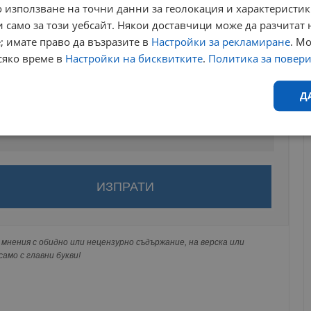
 използване на точни данни за геолокация и характеристик
 само за този уебсайт. Някои доставчици може да разчитат 
; имате право да възразите в
Настройки за рекламиране
. М
сяко време в
Настройки на бисквитките
.
Политика за повер
Д
Ефективност
Таргетиране
Функционалност
Н
за да оставите анонимен коментар или да гласувате
акаунт.
ви ще бъде публикуван анонимно под псевдонима който сте
 Никаква лична информация за вас няма да бъде
мнения с обидно или нецензурно съдържание, на верска или
еобходимо
Ефективност
Таргетиране
Функционалност
Неклас
ги потребители.
амо с главни букви!
исквитки позволяват основната функционалност на уебсайта, като потребителско
не може да се използва правилно без строго необходими бисквитки.
Валиден
Доставчик
/
Домейн
Описание