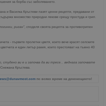
ешения за борба със заболяването.
ана и Василка Кръстеви пазят ценни рецепти, предавани от
съдържа множество природни лекове срещу простуда и грип.
логинки, риган"
, споделя своята рецепта за противогрипен
ичета - първите пролетни цветя, които вече красят селските
 цветчета и един литър ракия, които престояват на тъмно 40
, студено ви е и започва да ви тресе... веднага започвате
 Снежана Кръстева.
ews@dunavmost.com
по всяко време на денонощието!