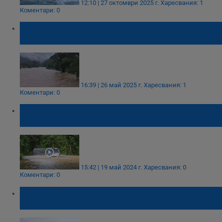
12:10 | 27 октомври 2025 г.
Харесвания: 1
Коментари: 0
Реките Осъм и Вит преляха след обилни
валежи
16:39 | 26 май 2025 г.
Харесвания: 1
Коментари: 0
Река Санданска Бистрица излезе от
коритото си
15:42 | 19 май 2024 г.
Харесвания: 0
Коментари: 0
Опасност от преливане на язовир
"Елешница"