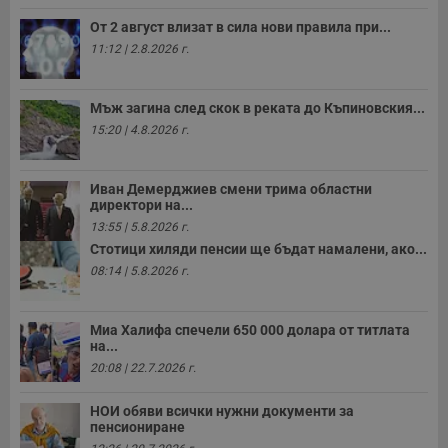
к
ч
От 2 август влизат в сила нови правила при...
п
с
11:12 | 2.8.2026 г.
б
__cf_bm
29
Т
Cloudflare Inc.
минути
с
.twitter.com
Мъж загина след скок в реката до Къпиновския...
59
р
секунди
м
15:20 | 4.8.2026 г.
б
о
у
п
Иван Демерджиев смени трима областни
о
директори на...
и
13:55 | 5.8.2026 г.
т
Стотици хиляди пенсии ще бъдат намалени, ако...
receive-cookie-deprecation
.hit.gemius.pl
1 година
Т
с
08:14 | 5.8.2026 г.
с
н
н
п
Миа Халифа спечели 650 000 долара от титлата
б
на...
п
20:08 | 22.7.2026 г.
с
о
с
НОИ обяви всички нужни документи за
а
р
пенсиониране
у