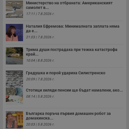
п
Министерство на отбраната: Американският
с
самолет в...
у
и
17:11 | 7.8.2026 г.
ф
н
м
Наталия Ефремова: Минималната заплата няма
Т
да е...
и
п
21:03 | 7.8.2026 г.
у
з
б
Трима души пострадаха при тежка катастрофа
край...
VISITOR_PRIVACY_METADATA
5 месеца
Т
YouTube
10:04 | 8.8.2026 г.
4
с
.youtube.com
седмици
с
с
Градушка и порой удариха Силистренско
п
и
20:09 | 7.8.2026 г.
п
т
в
Стотици хиляди пенсии ще бъдат намалени, ако...
с
08:14 | 5.8.2026 г.
з
с
п
о
Българка поръча първия домашен робот за
р
п
домакинска...
н
20:03 | 5.8.2026 г.
п