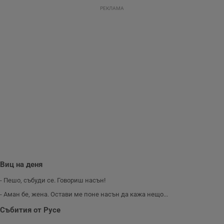
представянето на
РЕКЛАМА
уебсайта и да
направят
рекламните
съобщения по-
важни за
потребителя.
Виц на деня
- Пешо, събуди се. Говориш насън!
- Аман бе, жена. Остави ме поне насън да кажа нещо...
Събития от Русе