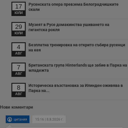
Русенската опера превзема Белоградчишките
17
скали
ЮЛИ
Музеят в Русе домакинства ушиването на
29
гигантска рокля
ЮЛИ
Безплатна тренировка на открито събира русенци
4
на кея
АВГ
Британската група Hinterlands ще забие в Парка на
7
младежта
АВГ
Историческа възстановка за Илинден оживява в
8
Парка на...
АВГ
Нови коментари
цигания
15:16 | 8.8.2026 г.