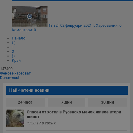
Строго необходимо
Ефективност
Таргетиране
Функционалност
18:32 | 02 февруари 2021 г.
Харесвания: 0
Коментари: 0
Некласифицирани
Начало
Строго необходимите бисквитки позволяват основната
⟨⟨
1
функционалност на уебсайта, като потребителско
2
влизане и управление на акаунта. Уебсайтът не може да
⟩⟩
се използва правилно без строго необходими
Край
бисквитки.
147400
Валиден
Име
Доставчик
/
Домейн
О
Фенове харесват
до
Dunavmost
__RequestVerificationToken
Сесия
Т
Microsoft
п
Corporation
Най-четени новини
ф
www.dunavmost.com
з
п
24 часа
7 дни
30 дни
и
п
Спасен от хотел в Русенско мечок живее втори
A
живот
т
е
17:57 | 7.8.2026 г.
д
н