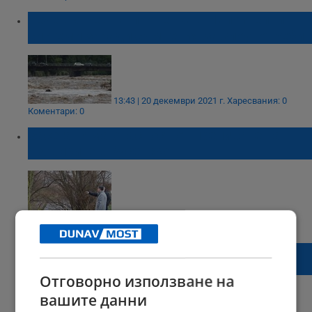
Тече вътрешна проверка в Напоителни
системи заради съмнения за злоупотреби
13:43 | 20 декември 2021 г.
Харесвания: 0
Коментари: 0
Засега няма опасност от преливане на
язовирите в Русенско
16:46 | 10 декември 2021 г.
Харесвания: 0
Коментари: 0
Започва проверка на всички язовири в
Русенско
Отговорно използване на
вашите данни