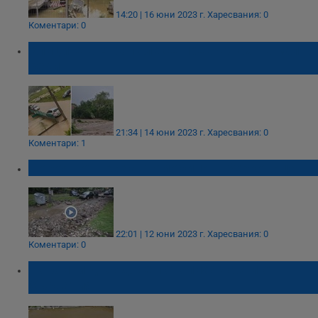
14:20 | 16 юни 2023 г.
Харесвания: 0
Коментари: 0
Улиците в Етрополе се превърнаха в кални
реки
21:34 | 14 юни 2023 г.
Харесвания: 0
Коментари: 1
Пороят отнесе автомобили в Берковица
22:01 | 12 юни 2023 г.
Харесвания: 0
Коментари: 0
Поройни дъждове потопиха части от
Хърватия