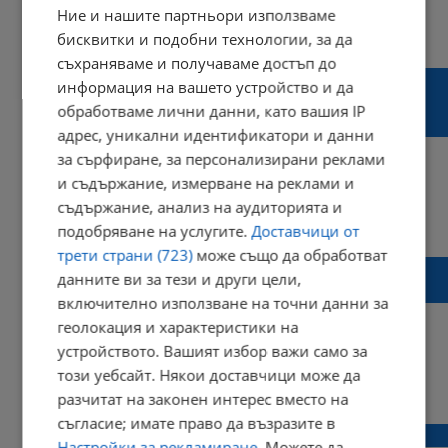
Ние и нашите партньори използваме
14:37 | 18 октомври 2021 г.
Харесвания: 1
бисквитки и подобни технологии, за да
Коментари: 0
съхраняваме и получаваме достъп до
Оранжев код за обилни валежи: Има ли
информация на вашето устройство и да
опасност от преливане на язовири и реки в
обработваме лични данни, като вашия IP
Русенско
адрес, уникални идентификатори и данни
за сърфиране, за персонализирани реклами
и съдържание, измерване на реклами и
съдържание, анализ на аудиторията и
13:40 | 15 октомври 2021 г.
Харесвания: 2
подобряване на услугите.
Доставчици от
Коментари: 0
трети страни (723)
може също да обработват
Няма опасност от преливане на язовири и
данните ви за тези и други цели,
реки в Русенско заради дъждовете
включително използване на точни данни за
геолокация и характеристики на
устройството. Вашият избор важи само за
този уебсайт. Някои доставчици може да
17:17 | 20 април 2021 г.
Харесвания: 0
разчитат на законен интерес вместо на
Коментари: 0
съгласие; имате право да възразите в
Пет язовира в страната преливат
Настройки за рекламиране
. Можете да