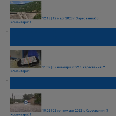
12:18 | 12 март 2023 г.
Харесвания: 0
Коментари: 1
За първи път в света: Преляха на човек
лабораторно отгледани червени кръвни
клетки
11:52 | 07 ноември 2022 г.
Харесвания: 2
Коментари: 0
Наводнения потопиха къщи и пътища край
Карлово
10:02 | 02 септември 2022 г.
Харесвания: 3
Коментари: 1