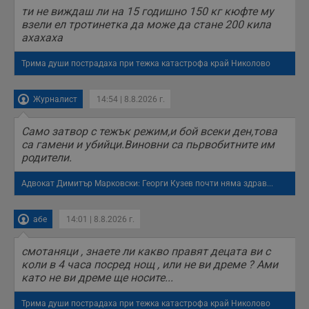
ти не виждаш ли на 15 годишно 150 кг кюфте му
взели ел тротинетка да може да стане 200 кила
ахахаха
Трима души пострадаха при тежка катастрофа край Николово
Журналист
14:54 | 8.8.2026 г.
Само затвор с тежък режим,и бой всеки ден,това
са гамени и убийци.Виновни са пьрвобитните им
родители.
Адвокат Димитър Марковски: Георги Кузев почти няма здрав...
абе
14:01 | 8.8.2026 г.
смотаняци , знаете ли какво правят децата ви с
коли в 4 часа посред нощ , или не ви дреме ? Ами
като не ви дреме ще носите...
Трима души пострадаха при тежка катастрофа край Николово