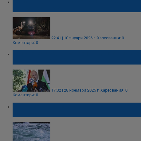
Скъсана дига на река Струма блокира
язовир „Студена“
22:41 | 10 януари 2026 г.
Харесвания: 0
Коментари: 0
Росен Желязков провери на място щетите
от поройните дъждове в Симитли
17:32 | 28 ноември 2025 г.
Харесвания: 0
Коментари: 0
Река Елешница преля в района на Рилския
манастир