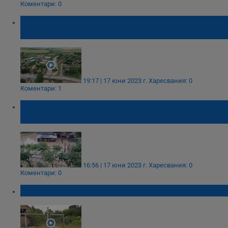
Коментари: 0
Пострадалите от наводненията ще
получат еднократна помощ до 1512 лева
19:17 | 17 юни 2023 г.
Харесвания: 0
Коментари: 1
Обявиха частично бедствено положение в
град Дунавци
16:56 | 17 юни 2023 г.
Харесвания: 0
Коментари: 0
Водно бедствие в България