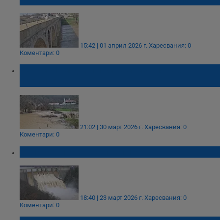
15:42 | 01 април 2026 г.
Харесвания: 0
Коментари: 0
Черни Лом доближи критичния ръб от
преливане
21:02 | 30 март 2026 г.
Харесвания: 0
Коментари: 0
Три язовира у нас преливат
18:40 | 23 март 2026 г.
Харесвания: 0
Коментари: 0