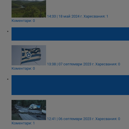
14:33 | 18 май 2024 г.
Харесвания: 1
Коментари: 0
Властите в Гърция: Запасете се с още
храна и вода
13:38 | 07 септември 2023 г.
Харесвания: 0
Коментари: 0
Държавата мобилизира всички ресурси в
помощ на пострадалите от наводненията в
Царево
12:41 | 06 септември 2023 г.
Харесвания: 0
Коментари: 1