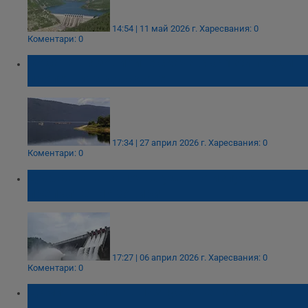
14:54 | 11 май 2026 г.
Харесвания: 0
Коментари: 0
Водата в язовирите скача със 17% преди
пролетните дъждове
17:34 | 27 април 2026 г.
Харесвания: 0
Коментари: 0
Държавата започва ударно изпускане на
препълнени язовири
17:27 | 06 април 2026 г.
Харесвания: 0
Коментари: 0
Димитър Славов: Изпускане на язовир
вдигна рязко нивото на Янтра в Бяла