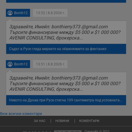
Bonth12
13:52 | 8.8.2026 г.
Здравейте, Имейл: bonthierry373 @gmail.com
Търсите финансиране между $5 000 и $1 000 000?
AVENIR CONSULTING, брокерска...
Съдът в Русе гледа мерките на обвиняемите за фентанил
Bonth12
13:51 | 8.8.2026 г.
Здравейте, Имейл: bonthierry373 @gmail.com
Търсите финансиране между $5 000 и $1 000 000?
AVENIR CONSULTING, брокерска...
Нивото на Дунав при Русе стигна 109 сантиметра под условната...
Виж всички коментари
ЗА НАС
НОВИНИ
КОМЕНТАРИ
Copyright © 2011