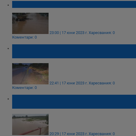
Преляла река заля мост в Етрополе
23:00 | 17 юни 2023 г.
Харесвания: 0
Коментари: 0
Обявиха частично бедствено положение в
община Хайредин
22:41 | 17 юни 2023 г.
Харесвания: 0
Коментари: 0
Нивото на язовир "Огоста" се покачи
драстично в последните часове
20:29 | 17 юни 2023 г.
Харесвания: 0