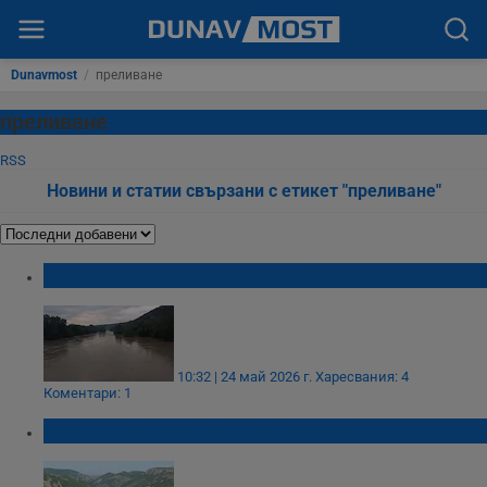
Dunavmost
/
преливане
преливане
RSS
Новини и статии свързани с етикет "преливане"
Река Янтра преля и край Ценово
10:32 | 24 май 2026 г.
Харесвания: 4
Коментари: 1
МОСВ: Четири язовира преливат