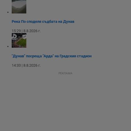
седмици
проследяване на
потребителски
взаимодействия и
ангажираност на
уебсайта за
Река По споделя съдбата на Дунав
подобряване на
обслужването и
потребителския
15:29 | 8.8.2026 г.
опит.
Gtest
1
Тази бисквитка се
Gemius
седмица
използва за A/B
.hit.gemius.pl
тестване на
уебсайта чрез
"Дунав" посреща "Арда" на Градския стадион
събиране на
данни за
14:33 | 8.8.2026 г.
поведението и
взаимодействието
РЕКЛАМА
на посетителите.
Той помага за
подобряване на
потребителския
опит, като
разбира как
потребителите се
ангажират с
различни
елементи на
уебсайта по
време на етапите
на тестване.