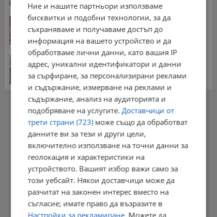
Ние и нашите партньори използваме
бисквитки и подобни технологии, за да
Цените на дините в Гърция удариха историческо
дъно
съхраняваме и получаваме достъп до
15:58 | 22.7.2026 г.
информация на вашето устройство и да
обработваме лични данни, като вашия IP
Българка поръча първия домашен робот за
адрес, уникални идентификатори и данни
домакинска...
за сърфиране, за персонализирани реклами
20:03 | 5.8.2026 г.
и съдържание, измерване на реклами и
съдържание, анализ на аудиторията и
РЕКЛАМА
подобряване на услугите.
Доставчици от
трети страни (723)
може също да обработват
данните ви за тези и други цели,
включително използване на точни данни за
геолокация и характеристики на
устройството. Вашият избор важи само за
този уебсайт. Някои доставчици може да
разчитат на законен интерес вместо на
съгласие; имате право да възразите в
Настройки за рекламиране
. Можете да