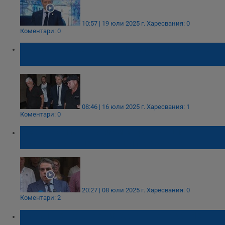
10:57 | 19 юли 2025 г.
Харесвания: 0
Коментари: 0
ПП-ДБ: Правото в България е поставено
на колене
08:46 | 16 юли 2025 г.
Харесвания: 1
Коментари: 0
Асен Василев: Нямам информация
Благомир Коцев да е бил арестуван
20:27 | 08 юли 2025 г.
Харесвания: 0
Коментари: 2
Кирил Петков: Няма да стане така! Не