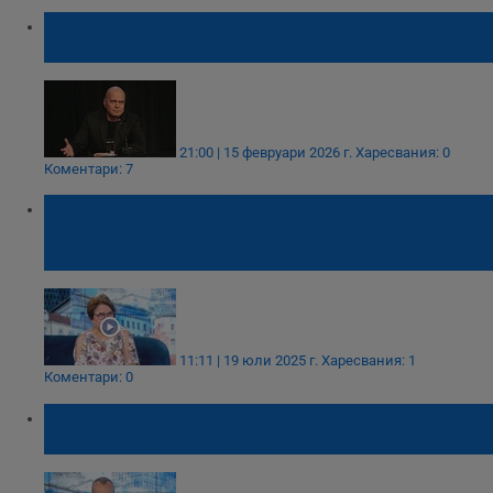
Слави Трифонов иска незабавна оставка
от Васил Терзиев
21:00 | 15 февруари 2026 г.
Харесвания: 0
Коментари: 7
Татяна Дончева: Атаката срещу
"Продължаваме Промяната" иска да ги
занули в местната власт
11:11 | 19 юли 2025 г.
Харесвания: 1
Коментари: 0
Методи Байкушев: Случващото се във
Варна е опит за преврат