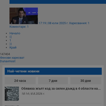
може всички да ни арестувате
17:19 | 08 юли 2025 г.
Харесвания: 1
Коментари: 1
Начало
⟨⟨
1
⟩⟩
Край
147404
Фенове харесват
Dunavmost
Най-четени новини
24 часа
7 дни
30 дни
Обявиха жълт код за силен дъжд в 4 области на...
18:14 | 8.8.2026 г.