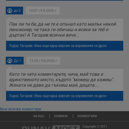
седмици
проследяване на
потребителски
взаимодействия и
до 2
14:07 | 9.8.2026 г.
ангажираност на
уебсайта за
подобряване на
Пак ли ти бе, да не те е опънал като малък някой
обслужването и
пенсионер, че така ги обичаш и всеки за теб е
потребителския
опит.
дъртак! А Тагарев всички вече...
Gtest
1
Тази бисквитка се
Gemius
седмица
използва за A/B
.hit.gemius.pl
Тодор Тагарев: Има още една версия за взривилия се дрон
тестване на
уебсайта чрез
събиране на
До 1
13:55 | 9.8.2026 г.
данни за
поведението и
взаимодействието
Като ти чета коментарите, чиче, май това е
на посетителите.
Той помага за
единственото място, където "можеш да кажеш".
подобряване на
Жената не дава да гъкнеш май, децата...
потребителския
опит, като
разбира как
Тодор Тагарев: Има още една версия за взривилия се дрон
потребителите се
ангажират с
различни
Виж всички коментари
елементи на
уебсайта по
ЗА НАС
НОВИНИ
КОМЕНТАРИ
време на етапите
на тестване.
Copyright © 2011