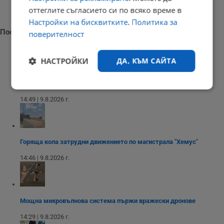
оттеглите съгласието си по всяко време в
Настройки на бисквитките
.
Политика за
Последни новини
поверителност
НАСТРОЙКИ
ДА, КЪМ САЙТА
Пожар затвори Подбалканския път край Сливен
Строго
Ефективност
необходимо
14:49 | 9.8.2026 г.
Таргетиране
Функционалност
Горяща кола затрудни движението по магистрала "Хемус"
14:46 | 9.8.2026 г.
Некласифицирани
Мощна микровълнова система пържи вражески дронове
14:29 | 9.8.2026 г.