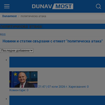
Dunavmost
/
политическа атака
политическа атака
RSS
Новини и статии свързани с етикет "политическа атака"
Европарламентът отказа да свали
имунитета на Илхан Кючюк
21:47 | 07 юли 2026 г.
Харесвания: 0
Коментари: 0
"Прогресивна България": Съборената
шатра в Русе е опит за сплашване