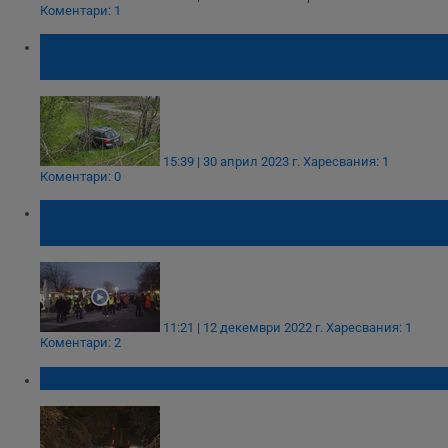
Коментари: 1
Автомобил с три деца падна в дере край
Мъглиж
15:39 | 30 април 2023 г.
Харесвания: 1
Коментари: 0
Жителите на наводнените села в
Карловско блокираха Подбалканския път
11:21 | 12 декември 2022 г.
Харесвания: 1
Коментари: 2
Затвориха Подбалканския път