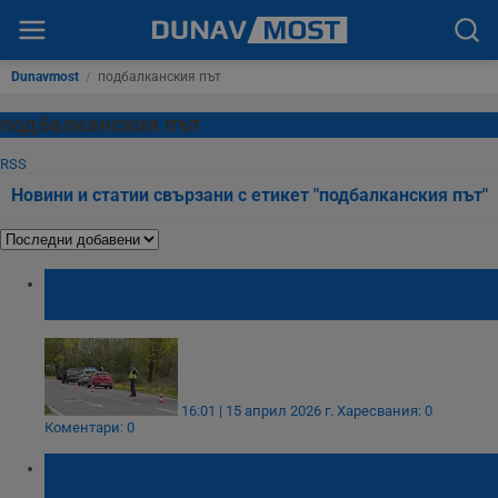
Dunavmost
/
подбалканския път
подбалканския път
RSS
Новини и статии свързани с етикет "подбалканския път"
Задържаха двама след зрелищна гонка на
Подбалканския път
16:01 | 15 април 2026 г.
Харесвания: 0
Коментари: 0
Автовоз се преобърна на Подбалканския
път