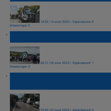
18:53 | 15 юли 2025 г.
Харесвания: 0
Коментари: 0
Протест на животновъдите затваря
Подбалканския път
08:12 | 06 юни 2024 г.
Харесвания: 1
Коментари: 0
Семейство с едногодишно дете
катастрофира челно на Подбалканския
път
20:49 | 01 юни 2024 г.
Харесвания: 0