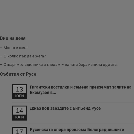
секунди
м
б
о
у
п
о
и
т
Виц на деня
receive-cookie-deprecation
.hit.gemius.pl
1 година
Т
с
– Много е жега!
с
н
– Е, колко пък да е жега?
н
п
– Отварям хладилника и гледам – едната бира изпила другата...
б
п
с
Събития от Русе
о
с
а
Гигантски костилки и семена превземат залите на
13
р
Екомузея в...
у
ЮЛИ
з
з
п
Джаз под звездите с Биг Бенд Русе
14
ASP.NET_SessionId
Сесия
Т
Microsoft
ЮЛИ
с
Corporation
D
www.dunavmost.com
п
Русенската опера превзема Белоградчишките
17
и