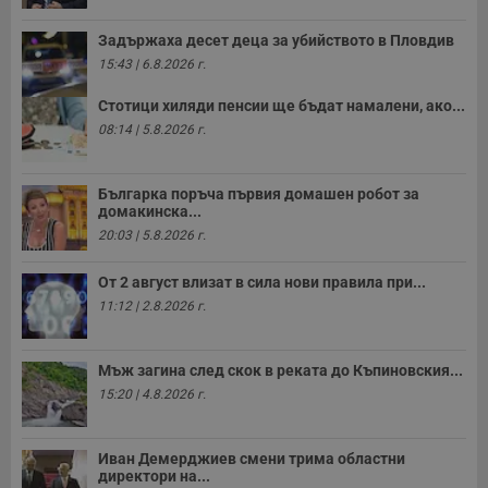
Задържаха десет деца за убийството в Пловдив
15:43 | 6.8.2026 г.
Стотици хиляди пенсии ще бъдат намалени, ако...
08:14 | 5.8.2026 г.
Българка поръча първия домашен робот за
домакинска...
20:03 | 5.8.2026 г.
От 2 август влизат в сила нови правила при...
11:12 | 2.8.2026 г.
Мъж загина след скок в реката до Къпиновския...
15:20 | 4.8.2026 г.
Иван Демерджиев смени трима областни
директори на...