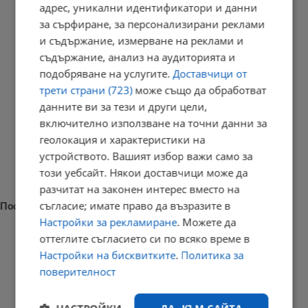
адрес, уникални идентификатори и данни
за сърфиране, за персонализирани реклами
и съдържание, измерване на реклами и
съдържание, анализ на аудиторията и
подобряване на услугите.
Доставчици от
трети страни (723)
може също да обработват
данните ви за тези и други цели,
включително използване на точни данни за
геолокация и характеристики на
устройството. Вашият избор важи само за
този уебсайт. Някои доставчици може да
разчитат на законен интерес вместо на
съгласие; имате право да възразите в
Последни новини
Настройки за рекламиране
. Можете да
оттеглите съгласието си по всяко време в
Настройки на бисквитките
.
Политика за
поверителност
Измериха рекордна температура от 41 градуса в Будапеща
23:09 | 6.8.2026 г.