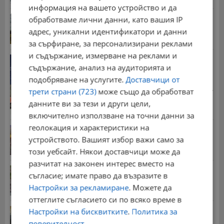
информация на вашето устройство и да
Земната кора край България се движи на юг с до
обработваме лични данни, като вашия IP
2...
адрес, уникални идентификатори и данни
16:35 | 8.8.2026 г.
за сърфиране, за персонализирани реклами
и съдържание, измерване на реклами и
Дневен хороскоп за 9 август 2026 година
съдържание, анализ на аудиторията и
20:56 | 8.8.2026 г.
подобряване на услугите.
Доставчици от
Стотици хиляди пенсии ще бъдат намалени, ако...
трети страни (723)
може също да обработват
08:14 | 5.8.2026 г.
данните ви за тези и други цели,
включително използване на точни данни за
геолокация и характеристики на
Българка поръча първия домашен робот за
домакинска...
устройството. Вашият избор важи само за
20:03 | 5.8.2026 г.
този уебсайт. Някои доставчици може да
разчитат на законен интерес вместо на
Мъж загина след скок в реката до Къпиновския...
съгласие; имате право да възразите в
15:20 | 4.8.2026 г.
Настройки за рекламиране
. Можете да
оттеглите съгласието си по всяко време в
Иван Демерджиев смени трима областни
Настройки на бисквитките
.
Политика за
директори на...
поверителност