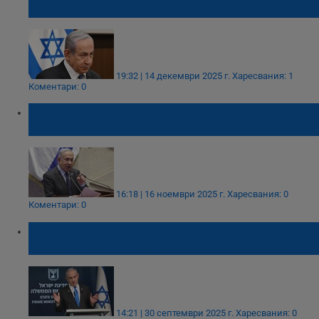
премиер за стрелбата в Сидни
19:32 | 14 декември 2025 г.
Харесвания: 1
Коментари: 0
Бенямин Нетаняху: Оставам против
палестинска държава!
16:18 | 16 ноември 2025 г.
Харесвания: 0
Коментари: 0
Бенямин Нетаняху категорично отхвърли
създаването на палестинска държава
14:21 | 30 септември 2025 г.
Харесвания: 0