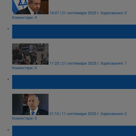
16:07 | 21 септември 2025 г.
Харесвания: 0
Коментари: 4
Великобритания и Португалия признават
палестинската държава днес
11:25 | 21 септември 2025 г.
Харесвания: 1
Коментари: 0
Бенямин Нетаняху: Няма да има
палестинска държава
21:15 | 11 септември 2025 г.
Харесвания: 0
Коментари: 0
Израел: Планът Е1 ще погребе идеята за