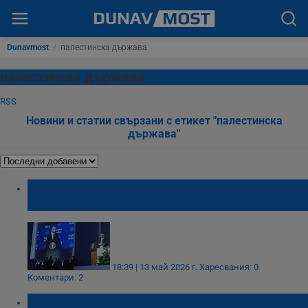
Dunavmost
/
палестинска държава
палестинска държава
RSS
Новини и статии свързани с етикет "палестинска
държава"
Николай Младенов: Цяло поколение ще
възстановява сринатата Газа
18:39 | 13 май 2026 г.
Харесвания: 0
Коментари: 2
Бенямин Нетаняху обвини австралийския