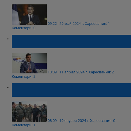
09:22 | 29 май 2024 г.
Харесвания: 1
Коментари: 0
Педро Санчес: Испания е готова да
признае палестинската държава
10:09 | 11 април 2024 г.
Харесвания: 2
Коментари: 2
Бенямин Нетаняху е против създаването
на палестинска държава след войната
08:09 | 19 януари 2024 г.
Харесвания: 0
Коментари: 1