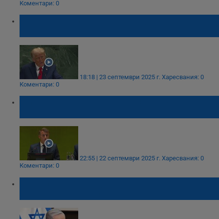
Коментари: 0
Доналд Тръмп обвини ООН, че не спира
войните по света
18:18 | 23 септември 2025 г.
Харесвания: 0
Коментари: 0
Еманюел Макрон: Франция признава
Държавата Палестина
22:55 | 22 септември 2025 г.
Харесвания: 0
Коментари: 0
Бенямин Нетаняху: Палестинска държава
застрашава оцеляването на Израел