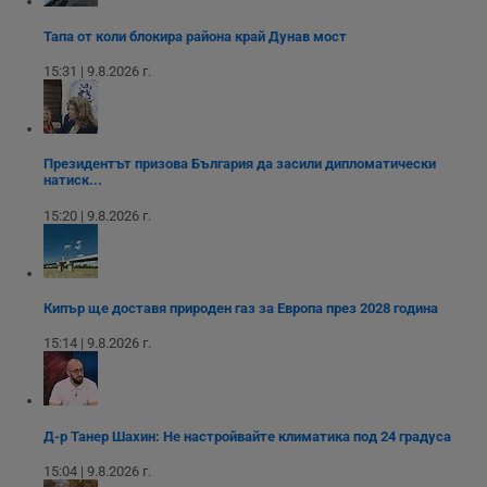
м
Т
Тапа от коли блокира района край Дунав мост
и
п
15:31 | 9.8.2026 г.
у
з
б
VISITOR_PRIVACY_METADATA
5 месеца
Т
YouTube
4
с
.youtube.com
Президентът призова България да засили дипломатически
седмици
с
натиск...
с
п
и
15:20 | 9.8.2026 г.
п
т
в
с
з
с
Кипър ще доставя природен газ за Европа през 2028 година
п
о
15:14 | 9.8.2026 г.
р
п
н
п
к
ч
Д-р Танер Шахин: Не настройвайте климатика под 24 градуса
п
с
15:04 | 9.8.2026 г.
б