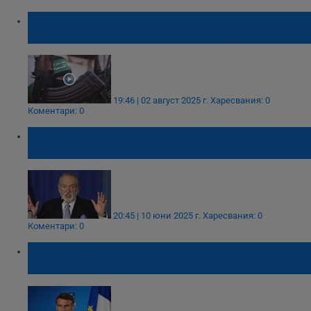
"Хамас" отказва да се разоръжи преди
създаването на палестинска държава
19:46 | 02 август 2025 г.
Харесвания: 0
Коментари: 0
Създаването на независима палестинска
държава вече не е цел на САЩ
20:45 | 10 юни 2025 г.
Харесвания: 0
Коментари: 0
Израел обвини Макрон в кръстоносен
поход срещу еврейската държава