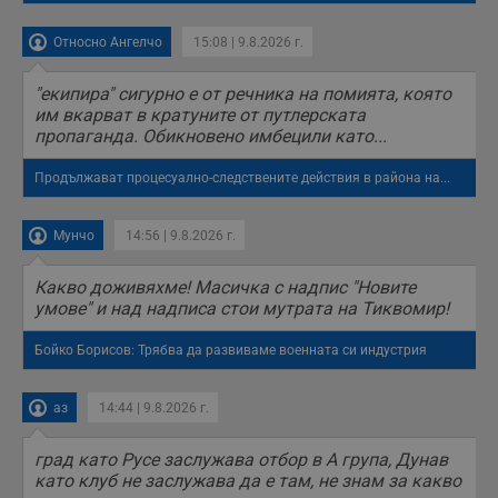
данни, свързани с
посещенията в
уебсайта на
Относно Ангелчо
15:08 | 9.8.2026 г.
потребителя, като
броя на
посещенията,
"екипира" сигурно е от речника на помията, която
средното време,
им вкарват в кратуните от путлерската
прекарано на
уебсайта и какви
пропаганда. Обикновено имбецили като...
страници са били
заредени. Целта е
Продължават процесуално-следствените действия в района на...
да се подобри
съдържанието на
сайта и
потребителския
Мунчо
14:56 | 9.8.2026 г.
опит.
Gdynp
1 година
Тази бисквитка се
Gemius
Какво доживяхме! Масичка с надпис "Новите
използва с цел
.hit.gemius.pl
събиране на
умове" и над надписа стои мутрата на Тиквомир!
информация за
потребителското
Бойко Борисов: Трябва да развиваме военната си индустрия
поведение и
предпочитания.
Тази информация
се използва, за да
аз
14:44 | 9.8.2026 г.
се оптимизира
представянето на
уебсайта и да
град като Русе заслужава отбор в А група, Дунав
направят
рекламните
като клуб не заслужава да е там, не знам за какво
съобщения по-