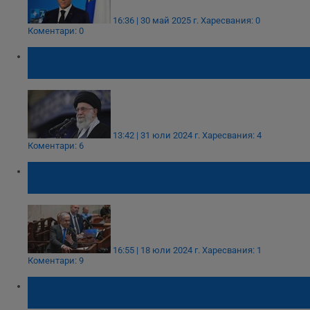
16:36 | 30 май 2025 г.
Харесвания: 0
Коментари: 0
Аятолах Али Хаменей: Израел ще понесе
сурово наказание за убийството на Хания!
13:42 | 31 юли 2024 г.
Харесвания: 4
Коментари: 6
Израел казва "НЕ" на палестинска
държава
16:55 | 18 юли 2024 г.
Харесвания: 1
Коментари: 9
Еманюел Макрон: Аз съм напълно готов
да призная палестинската държава