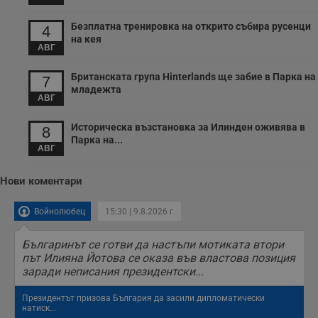
подобряване на
обслужването и
потребителския
Безплатна тренировка на открито събира русенци
4
опит.
на кея
АВГ
Gtest
1
Тази бисквитка се
Gemius
седмица
използва за A/B
.hit.gemius.pl
тестване на
Британската група Hinterlands ще забие в Парка на
7
уебсайта чрез
младежта
събиране на
АВГ
данни за
поведението и
взаимодействието
Историческа възстановка за Илинден оживява в
8
на посетителите.
Парка на...
Той помага за
АВГ
подобряване на
потребителския
опит, като
Нови коментари
разбира как
потребителите се
ангажират с
Войнолюбец
15:30 | 9.8.2026 г.
различни
елементи на
уебсайта по
време на етапите
Българинът се готви да настъпи мотиката втори
на тестване.
път Илияна Йотова се оказа във властова позиция
заради неписания президентски...
Gdyn
1 година
Тази бисквитка се
Gemius
използва за
.hit.gemius.pl
събиране на
Президентът призова България да засили дипломатически
анонимни
натиск...
статистически