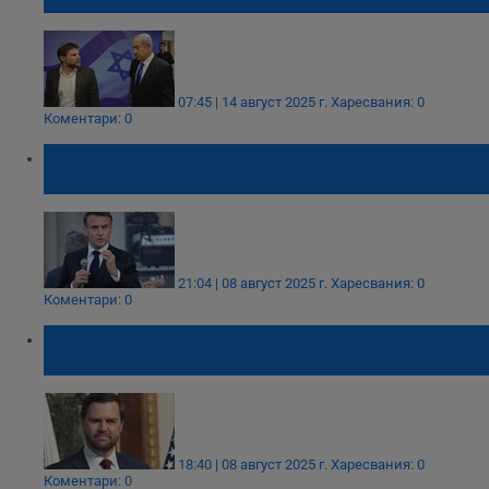
палестинска държава
07:45 | 14 август 2025 г.
Харесвания: 0
Коментари: 0
Израелски равин заплаши Еманюел
Макрон
21:04 | 08 август 2025 г.
Харесвания: 0
Коментари: 0
Джей Ди Ванс: Нямаме планове да
признаем палестинската държава
18:40 | 08 август 2025 г.
Харесвания: 0
Коментари: 0