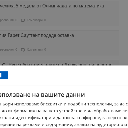
ечелиха 5 медала от Олимпиадата по математика
ресвания: 0
Коментари: 0
ия Гарет Саутгейт подаде оставка
ресвания: 0
Коментари: 0
ив" - Русе обраха медалите на Държавно първенство
ресвания: 13
Коментари: 0
зползване на вашите данни
ъм щастлив, че нямам думи!
ньори използваме бисквитки и подобни технологии, за да 
ресвания: 2
Коментари: 0
 до информация на вашето устройство и да обработваме ли
никални идентификатори и данни за сърфиране, за персона
та си подготовка с победа
ерване на реклами и съдържание, анализ на аудиторията и