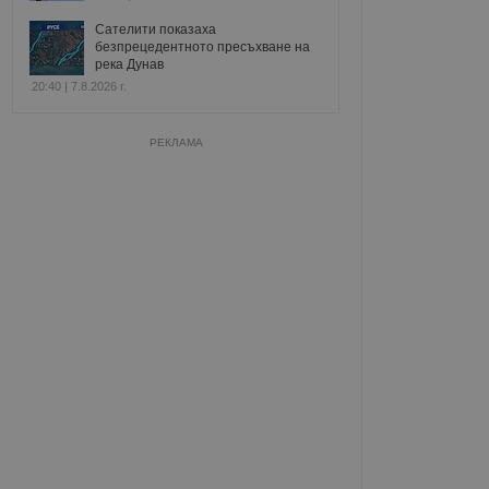
Сателити показаха
безпрецедентното пресъхване на
река Дунав
20:40 | 7.8.2026 г.
РЕКЛАМА