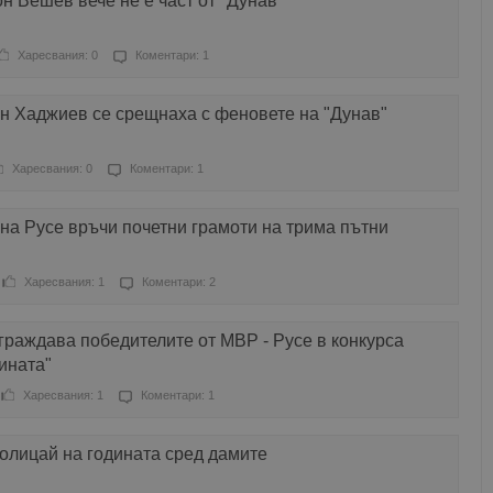
н Вешев вече не е част от "Дунав“
Харесвания: 0
Коментари: 1
н Хаджиев се срещнаха с феновете на "Дунав"
Харесвания: 0
Коментари: 1
на Русе връчи почетни грамоти на трима пътни
Харесвания: 1
Коментари: 2
раждава победителите от МВР - Русе в конкурса
ината"
Харесвания: 1
Коментари: 1
олицай на годината сред дамите