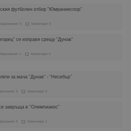
рския футболен отбор "Юмраниеспор"
Харесвания: 0
Коментари: 0
огорец" се изправя срещу "Дунав"
Харесвания: 1
Коментари: 0
лети за мача "Дунав" - "Несебър"
ресвания: 3
Коментари: 0
се завръща в "Олимпиакос"
ресвания: 0
Коментари: 1