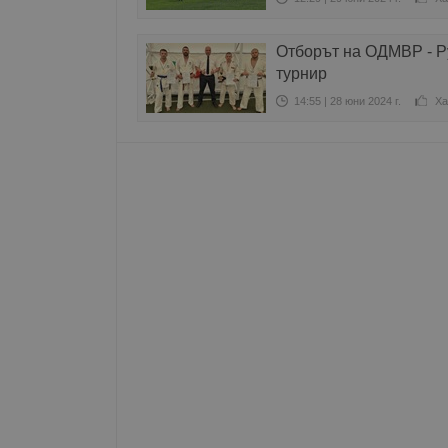
Име
Отборът на ОДМВР - Р
__RequestVerificationT
турнир
14:55 | 28 юни 2024 г.
Ха
VISITOR_PRIVACY_MET
__cf_bm
receive-cookie-depreca
ASP.NET_SessionId