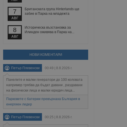
йният потребител може
 уебсайт.
Британската група Hinterlands ще
7
забие в Парка на младежта
АВГ
Описание
Историческа възстановка за
8
Илинден оживява в Парка на...
АВГ
ребителски
елското поведение и
раници на сайта. Тя
яване на сайта. Тя
не на прегледи на
формация, която е
взаимодействат с
нкционалност в целия
прекарано на
НОВИ КОМЕНТАРИ
редпочитанията на
 сайтове; тя може
остта на социалните
тора на сайта.
използва новата или
Петър Плевенски
00:49 | 8.8.2026 г.
елски взаимодействия
нето и потребителския
Панелите и малки генератори до 100 коловата
например трябва да бъдат давани , раздавани
рез събиране на данни
на физически лица и малки юридич лица...
 помага за
отребителите се
Парковете с батерии превърнаха България в
тапите на тестване.
енергиен лидер
тистически данни,
 броя на посещенията,
 са били заредени.
Петър Плевенски
00:25 | 8.8.2026 г.
елския опит.