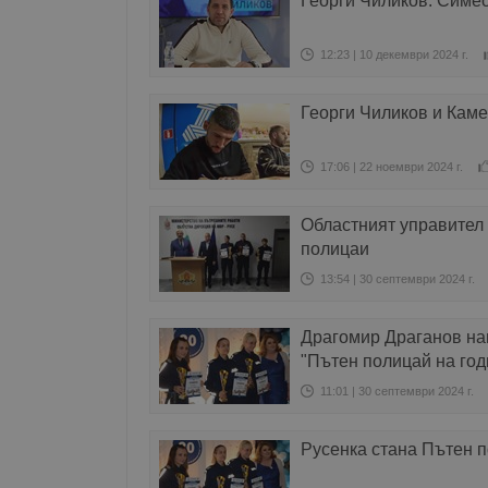
Георги Чиликов: Симео
12:23 | 10 декември 2024 г.
Георги Чиликов и Каме
17:06 | 22 ноември 2024 г.
Областният управител 
полицаи
13:54 | 30 септември 2024 г.
Драгомир Драганов наг
"Пътен полицай на год
11:01 | 30 септември 2024 г.
Русенка стана Пътен п