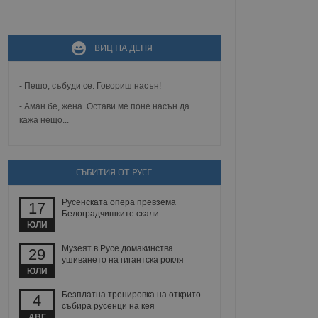
не, зададена от уеб
ВИЦ НА ДЕНЯ
 ASP.NET MVC
спре неразрешеното
т, известно като
тове. Той не съдържа
- Пешо, събуди се. Говориш насън!
щожава при затваряне
- Аман бе, жена. Остави ме поне насън да
кажа нещо...
ение на съгласието на
ст за тяхното
а данни за съгласието
ични политики и
антира, че техните
 сесии.
СЪБИТИЯ ОТ РУСЕ
аничаване между хората
а, за да се правят
Русенската опера превзема
17
хния уебсайт.
Белоградчишките скали
ЮЛИ
сигнализира на
Музеят в Русе домакинства
29
 на бисквитките,
ушиването на гигантска рокля
а съответствие и
ЮЛИ
ндарти и
Безплатна тренировка на открито
4
ck и предоставя
събира русенци на кея
требител използва
АВГ