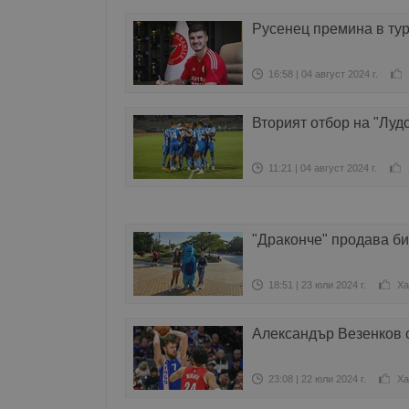
Русенец премина в ту
16:58 | 04 август 2024 г.
Вторият отбор на "Луд
11:21 | 04 август 2024 г.
"Драконче" продава би
18:51 | 23 юли 2024 г.
Ха
Александър Везенков 
23:08 | 22 юли 2024 г.
Ха