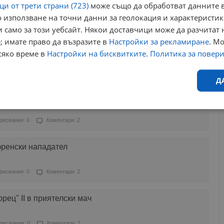
и от трети страни (723)
може също да обработват данните в
 използване на точни данни за геолокация и характеристик
ресвания: 0
Коментари: 0
 само за този уебсайт. Някои доставчици може да разчитат 
; имате право да възразите в
Настройки за рекламиране
. М
ългария е европейски шампион по волейбол при
сяко време в
Настройки на бисквитките
.
Политика за повер
ресвания: 2
Коментари: 1
Д
 нов футболист
Ефективност
Таргетиране
Функционалност
Н
ресвания: 0
Коментари: 2
френски нападател
ресвания: 0
Коментари: 2
еобходимо
Ефективност
Таргетиране
Функционалност
Неклас
рец" II в приятелски мач
исквитки позволяват основната функционалност на уебсайта, като потребителско
не може да се използва правилно без строго необходими бисквитки.
ресвания: 0
Коментари: 1