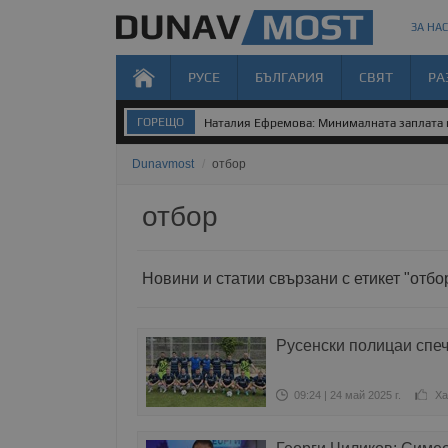
ЗА НАС
РУСЕ
БЪЛГАРИЯ
СВЯТ
РА
ГОРЕЩО
Наталия Ефремова: Минималната заплата н
Dunavmost
/
отбор
отбор
Новини и статии свързани с етикет "отбо
Русенски полицаи спе
09:24 | 24 май 2025 г.
Ха