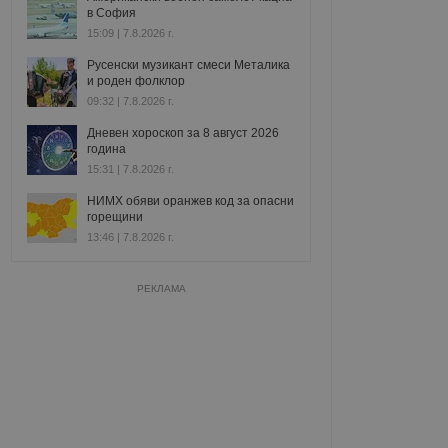
в София
15:09 | 7.8.2026 г.
Русенски музикант смеси Металика
и роден фолклор
09:32 | 7.8.2026 г.
Дневен хороскоп за 8 август 2026
година
15:31 | 7.8.2026 г.
НИМХ обяви оранжев код за опасни
горещини
13:46 | 7.8.2026 г.
РЕКЛАМА