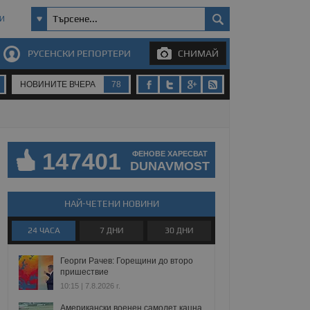
И
РУСЕНСКИ РЕПОРТЕРИ
СНИМАЙ
НОВИНИТЕ ВЧЕРА
78
147401
ФЕНОВЕ ХАРЕСВАТ
DUNAVMOST
НАЙ-ЧЕТЕНИ НОВИНИ
24 ЧАСА
7 ДНИ
30 ДНИ
Георги Рачев: Горещини до второ
пришествие
10:15 | 7.8.2026 г.
Американски военен самолет кацна