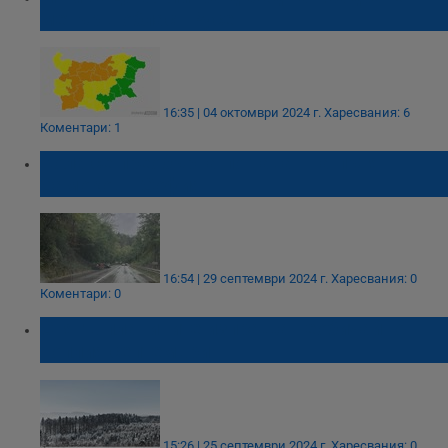
метър в област Русе
16:35 | 04 октомври 2024 г.
Харесвания: 6
Коментари: 1
Кола се преобърна по таван на пътя
Самоков - София
16:54 | 29 септември 2024 г.
Харесвания: 0
Коментари: 0
Сняг в планините изпраща необичайно
топлия септември
15:26 | 25 септември 2024 г.
Харесвания: 0