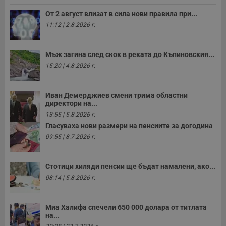
п
с
От 2 август влизат в сила нови правила при...
б
11:12 | 2.8.2026 г.
__cf_bm
29
Т
Cloudflare Inc.
минути
с
.twitter.com
59
р
секунди
м
Мъж загина след скок в реката до Къпиновския...
б
15:20 | 4.8.2026 г.
о
у
п
о
и
Иван Демерджиев смени трима областни
т
директори на...
13:55 | 5.8.2026 г.
receive-cookie-deprecation
.hit.gemius.pl
1 година
Т
с
Гласуваха нови размери на пенсиите за догодина
с
09:55 | 8.7.2026 г.
н
н
п
б
п
Стотици хиляди пенсии ще бъдат намалени, ако...
с
08:14 | 5.8.2026 г.
о
с
а
р
Миа Халифа спечели 650 000 долара от титлата
у
на...
з
з