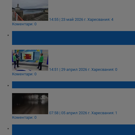
14:55 | 23 май 2026 г.
Харесвания: 4
Коментари: 0
Анастасия Кирилова: Температурите
скачат до 35 градуса след 24 май
14:51 | 29 април 2026 г.
Харесвания: 0
Коментари: 0
Река Росица заля мост край Павликени
07:58 | 05 април 2026 г.
Харесвания: 1
Коментари: 0
Обявиха бедствено положение заради
залят мост край Ардино