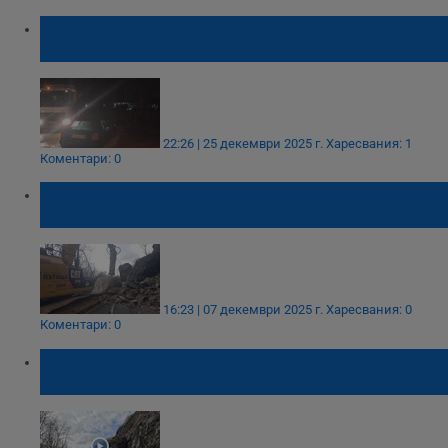
Кметът на Пазарджик обяви бедствено
положение в Гелеменово
22:26 | 25 декември 2025 г.
Харесвания: 1
Коментари: 0
Пет машини разчистват свлачището,
затворило прохода Троян - Кърнаре
16:23 | 07 декември 2025 г.
Харесвания: 0
Коментари: 0
Свлачище затвори прохода Троян -
Кърнаре