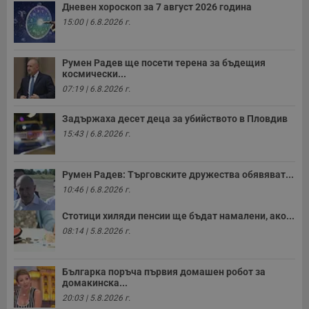
у
Дневен хороскоп за 7 август 2026 година
и
ф
15:00 | 6.8.2026 г.
н
м
Т
и
Румен Радев ще посети терена за бъдещия
п
космически...
у
07:19 | 6.8.2026 г.
з
б
Задържаха десет деца за убийството в Пловдив
VISITOR_PRIVACY_METADATA
5 месеца
Т
YouTube
4
с
.youtube.com
15:43 | 6.8.2026 г.
седмици
с
с
п
и
Румен Радев: Търговските дружества обявяват...
п
т
10:46 | 6.8.2026 г.
в
с
Стотици хиляди пенсии ще бъдат намалени, ако...
з
с
08:14 | 5.8.2026 г.
п
о
р
п
Българка поръча първия домашен робот за
н
домакинска...
п
к
20:03 | 5.8.2026 г.
ч