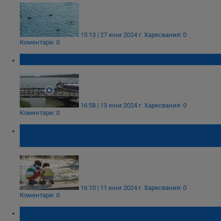
15:13 | 27 юни 2024 г.
Харесвания: 0
Коментари: 0
Река Дунав при Русе се покачва
16:58 | 13 юни 2024 г.
Харесвания: 0
Коментари: 0
Синоптиците прогнозират жега и опасност
от обилни валежи в сряда
16:10 | 11 юни 2024 г.
Харесвания: 0
Коментари: 0
Обявиха жълт код в 15 области за