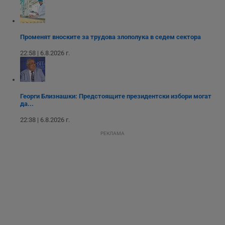
взаимодействия и
ангажираност на
уебсайта за
подобряване на
обслужването и
Променят вноските за трудова злополука в седем сектора
потребителския
опит.
22:58 | 6.8.2026 г.
Gtest
1
Тази бисквитка се
Gemius
седмица
използва за A/B
.hit.gemius.pl
тестване на
уебсайта чрез
събиране на
Георги Близнашки: Предстоящите президентски избори могат
данни за
поведението и
да...
взаимодействието
на посетителите.
22:38 | 6.8.2026 г.
Той помага за
подобряване на
РЕКЛАМА
потребителския
опит, като
разбира как
потребителите се
ангажират с
различни
елементи на
уебсайта по
време на етапите
на тестване.
Gdyn
1 година
Тази бисквитка се
Gemius
използва за
.hit.gemius.pl