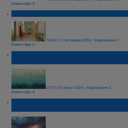
Коментари: 0
Евакуираха детска градина във Варна
16:45 | 11 септември 2024 г.
Харесвания: 1
Коментари: 0
Обилни валежи и силни ветрове над
Източна България
07:37 | 31 август 2024 г.
Харесвания: 0
Коментари: 0
Силен черноморски циклон ще донесе
дъжд и понижение на температурите