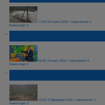
17:33 | 02 април 2026 г.
Харесвания: 0
Коментари: 0
Георги Рачев: Средиземноморски циклон
отлага пролетта до Цветница
08:43 | 24 март 2026 г.
Харесвания: 0
Коментари: 0
Обилни валежи усложняват обстановката
в Община Петрич
13:25 | 15 февруари 2026 г.
Харесвания: 1
Коментари: 0