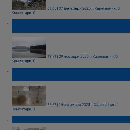
09:05 | 07 декември 2025 г.
Харесвания: 0
Коментари: 0
ВиК - Перник започна контролирано
изпускане на язовир "Студена"
13:51 | 29 ноември 2025 г.
Харесвания: 0
Коментари: 0
Осми ден мътна вода тече от чешмите във
Велико Търново
22:27 | 19 октомври 2025 г.
Харесвания: 1
Коментари: 1
Девет области са в риск от наводнения