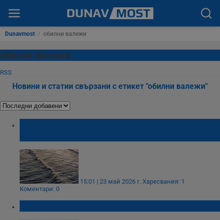
Dunavmost
/
обилни валежи
обилни валежи
RSS
Новини и статии свързани с етикет "обилни валежи"
Излезли от коритата си реки заляха улици
в Ловешко
15:01 | 23 май 2026 г.
Харесвания: 1
Коментари: 0
Язовир "Александър Стамболийски" преля