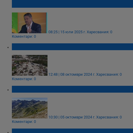
очакват обилни валежи
08:25 | 15 юли 2025 г.
Харесвания: 0
Коментари: 0
Национален траур в Босна и Херцеговина
12:48 | 08 октомври 2024 г.
Харесвания: 0
Коментари: 0
ПСС: Повишено внимание за планинарите
10:30 | 05 октомври 2024 г.
Харесвания: 0
Коментари: 0
НИМХ: До 65 литра дъжд на квадратен