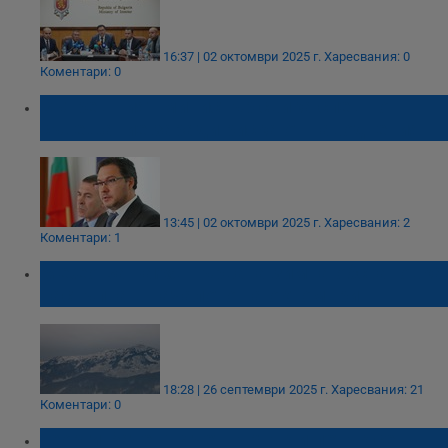
16:37 | 02 октомври 2025 г.
Харесвания: 0
Коментари: 0
Вътрешният министър свика спешно
съвещание заради риска от наводнения
13:45 | 02 октомври 2025 г.
Харесвания: 2
Коментари: 1
Meteo Balkans: Първата зимна обстановка
настъпва в началото на октомври
18:28 | 26 септември 2025 г.
Харесвания: 21
Коментари: 0
Георги Рачев: В четвъртък и петък се