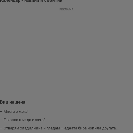
Календар - новини и събития
направят
рекламните
РЕКЛАМА
съобщения по-
важни за
потребителя.
Виц на деня
– Много е жега!
– Е, колко пък да е жега?
– Отварям хладилника и гледам – едната бира изпила другата...