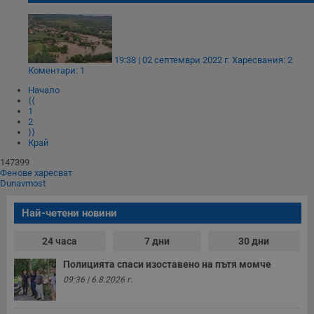
Строго необходимо
Ефективност
Таргетиране
Функционалност
Некласифицирани
19:38 | 02 септември 2022 г.
Харесвания: 2
Коментари: 1
Строго необходимите бисквитки позволяват основната
Начало
функционалност на уебсайта, като потребителско
⟨⟨
влизане и управление на акаунта. Уебсайтът не може да
1
се използва правилно без строго необходими
2
бисквитки.
⟩⟩
Край
Валиден
Име
Доставчик
/
Домейн
О
до
147399
Фенове харесват
__RequestVerificationToken
Сесия
Т
Microsoft
Dunavmost
п
Corporation
ф
www.dunavmost.com
з
Най-четени новини
п
и
п
24 часа
7 дни
30 дни
A
т
Полицията спаси изоставено на пътя момче
е
д
09:36 | 6.8.2026 г.
н
п
с