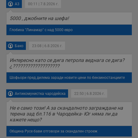
A3
00:11 | 7.8.2026 г.
5000 , джобните на шефа!
Глобиха "Линамар" с над 5000 евро
Бако
23:08 | 6.8.2026 г.
Интересно като се дига петрола веднага се дига?
¿???????????????????
Шофьори пред дилема заради новите цени по бензиностанциите
Антикомунистка чародейска
22:50 | 6.8.2026 г.
Не е само този! А за скандалното заграждане на
терена зад бл.116 в Чародейка- Юг няма ли да
кажете нещо?
Община Русе бави отговори за скандален строеж