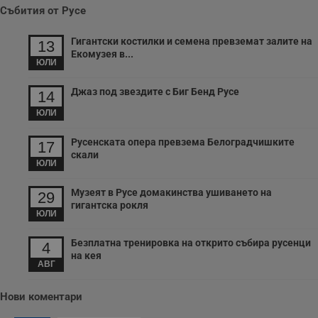
Събития от Русе
Гигантски костилки и семена превземат залите на
13
Екомузея в...
ЮЛИ
Джаз под звездите с Биг Бенд Русе
14
ЮЛИ
Русенската опера превзема Белоградчишките
17
скали
ЮЛИ
Музеят в Русе домакинства ушиването на
29
гигантска рокля
ЮЛИ
Безплатна тренировка на открито събира русенци
4
на кея
АВГ
Нови коментари