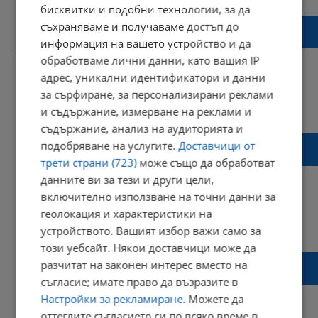
бисквитки и подобни технологии, за да
Жълт код за обилни валежи в 12 области
съхраняваме и получаваме достъп до
на страната
информация на вашето устройство и да
обработваме лични данни, като вашия IP
адрес, уникални идентификатори и данни
за сърфиране, за персонализирани реклами
07:17 | 25 април 2024 г.
Харесвания: 0
и съдържание, измерване на реклами и
Коментари: 0
съдържание, анализ на аудиторията и
Кризисният щаб в Карлово предупреди за
подобряване на услугите.
Доставчици от
обилни валежи
трети страни (723)
може също да обработват
данните ви за тези и други цели,
включително използване на точни данни за
геолокация и характеристики на
19:57 | 17 април 2024 г.
Харесвания: 0
устройството. Вашият избор важи само за
Коментари: 0
този уебсайт. Някои доставчици може да
Тежка ситуация в Берковица, преляла е
разчитат на законен интерес вместо на
река
съгласие; имате право да възразите в
Настройки за рекламиране
. Можете да
оттеглите съгласието си по всяко време в