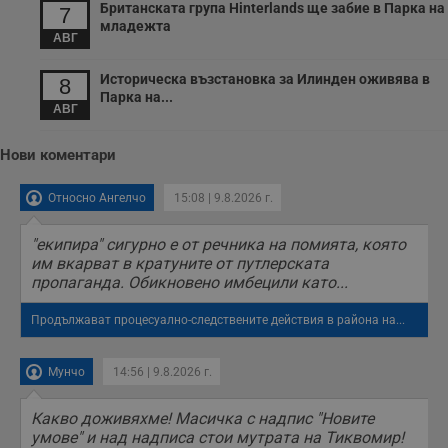
п
Британската група Hinterlands ще забие в Парка на
7
с
младежта
о
АВГ
с
а
р
Историческа възстановка за Илинден оживява в
8
у
Парка на...
з
АВГ
з
п
Нови коментари
ASP.NET_SessionId
Сесия
Т
Microsoft
с
Corporation
D
www.dunavmost.com
Относно Ангелчо
15:08 | 9.8.2026 г.
п
и
т
к
"екипира" сигурно е от речника на помията, която
п
им вкарват в кратуните от путлерската
и
пропаганда. Обикновено имбецили като...
у
р
к
Продължават процесуално-следствените действия в района на...
п
д
д
п
Мунчо
14:56 | 9.8.2026 г.
у
Какво доживяхме! Масичка с надпис "Новите
умове" и над надписа стои мутрата на Тиквомир!