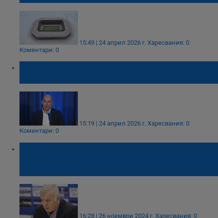
15:49 | 24 април 2026 г.
Харесвания: 0
Коментари: 0
Бургаски милиардер придобива футболен
клуб "Левски"
15:19 | 24 април 2026 г.
Харесвания: 0
Коментари: 0
Наско Сираков: Зад реализацията на
новия стадион на "Левски" не стоят
„кукловоди“!
16:28 | 26 ноември 2024 г.
Харесвания: 0