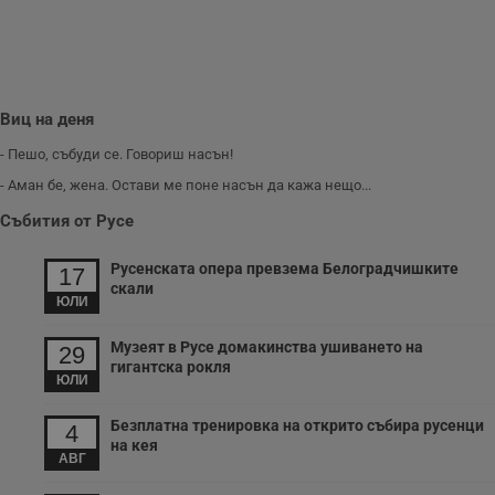
п
о
р
п
н
п
к
Виц на деня
ч
п
с
- Пешо, събуди се. Говориш насън!
б
- Аман бе, жена. Остави ме поне насън да кажа нещо...
__cf_bm
29
Т
Cloudflare Inc.
минути
с
.twitter.com
Събития от Русе
59
р
секунди
м
б
Русенската опера превзема Белоградчишките
17
о
скали
у
ЮЛИ
п
о
и
Музеят в Русе домакинства ушиването на
29
т
гигантска рокля
ЮЛИ
receive-cookie-deprecation
.hit.gemius.pl
1 година
Т
с
с
Безплатна тренировка на открито събира русенци
4
н
на кея
н
АВГ
п
б