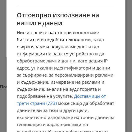
Отговорно използване на
вашите данни
Ние и нашите партньори използваме
бисквитки и подобни технологии, за да
съхраняваме и получаваме достъп до
информация на вашето устройство и да
обработваме лични данни, като вашия IP
адрес, уникални идентификатори и данни
за сърфиране, за персонализирани реклами
и съдържание, измерване на реклами и
Последни новини
съдържание, анализ на аудиторията и
подобряване на услугите.
Доставчици от
трети страни (723)
може също да обработват
данните ви за тези и други цели,
включително използване на точни данни за
Кипър ще доставя природен газ за Европа през 2028 година
геолокация и характеристики на
15:14 | 9.8.2026 г.
устройството. Вашият избор важи само за