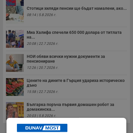
Стотици хиляди пенсии ще бъдат намалени, ако...
08:14 | 5.8.2026 г.
Миа Халифа спечели 650 000 долара от титлата
на...
20:08 | 22.7.2026 г.
НОИ обяви всички нужни документи за
пенсиониране
12:26 | 20.7.2026 г.
Цените на дините в Гърция удариха историческо
дъно
15:58 | 22.7.2026 г.
Българка поръча първия домашен робот за
домакинска...
20:03 | 5.8.2026 г.
РЕКЛАМА