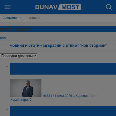
Dunavmost
/
нов стадион
нов стадион
RSS
Новини и статии свързани с етикет "нов стадион"
Наско Сираков става почетен президент
на "Левски"
16:51 | 31 юли 2026 г.
Харесвания: 1
Коментари: 0
"Левски" вдига нов стадион за 120
милиона евро