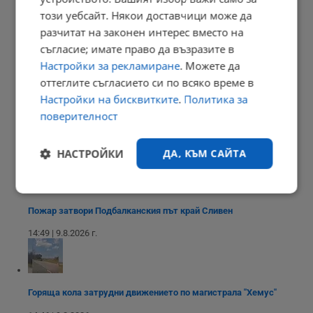
този уебсайт. Някои доставчици може да
разчитат на законен интерес вместо на
Д-р Танер Шахин: Не настройвайте климатика под 24 градуса
съгласие; имате право да възразите в
Настройки за рекламиране
. Можете да
15:04 | 9.8.2026 г.
оттеглите съгласието си по всяко време в
Настройки на бисквитките
.
Политика за
поверителност
Психолози разкриват какво стои зад избора какъв цвят да е...
15:00 | 9.8.2026 г.
НАСТРОЙКИ
ДА, КЪМ САЙТА
Строго
Ефективност
необходимо
Пожар затвори Подбалканския път край Сливен
14:49 | 9.8.2026 г.
Таргетиране
Функционалност
Горяща кола затрудни движението по магистрала "Хемус"