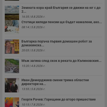
Земната кора край България се движи на юг с до
2...
16:35 | 8.8.2026 г.
Стотици хиляди пенсии ще бъдат намалени, ако...
08:14 | 5.8.2026 г.
Българка поръча първия домашен робот за
домакинска...
20:03 | 5.8.2026 г.
Мъж загина след скок в реката до Къпиновския...
15:20 | 4.8.2026 г.
Иван Демерджиев смени трима областни
директори на...
13:55 | 5.8.2026 г.
Георги Рачев: Горещини до второ пришествие
10:15 | 7.8.2026 г.