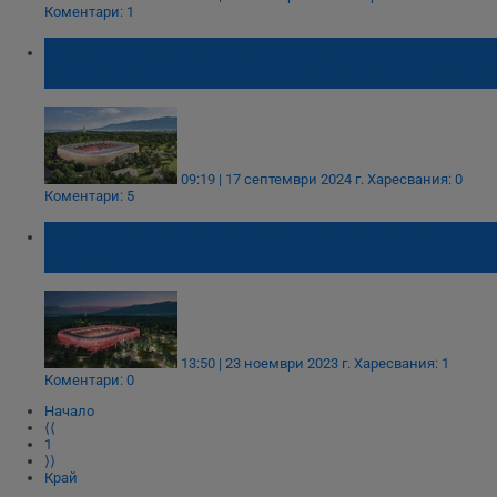
Коментари: 1
Русенска фирма ще участва в
строителството на новия стадион на ЦСКА
09:19 | 17 септември 2024 г.
Харесвания: 0
Коментари: 5
ЦСКА ще има свой собствен модерен
стадион!
13:50 | 23 ноември 2023 г.
Харесвания: 1
Коментари: 0
Начало
⟨⟨
1
⟩⟩
Край