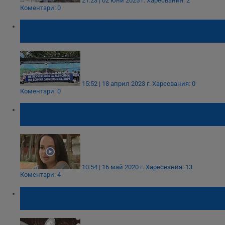
21:23 | 02 юни 2025 г.
Харесвания: 2
Коментари: 0
Стартира кампания в подкрепа на
наркозависими
15:52 | 18 април 2023 г.
Харесвания: 0
Коментари: 0
Сузанита: В забранените субстанции
намерих утеха
10:54 | 16 май 2020 г.
Харесвания: 13
Коментари: 4
Норвегия изписва безплатен хероин на
наркозависимите