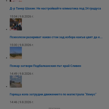
A
т
Д-р Танер Шахин: Не настройвайте климатика под 24 градуса
е
д
н
15:04 | 9.8.2026 г.
п
с
у
и
ф
н
Психолози разкриват какво стои зад избора какъв цвят да е...
м
Т
15:00 | 9.8.2026 г.
и
п
у
з
б
Пожар затвори Подбалканския път край Сливен
VISITOR_PRIVACY_METADATA
5 месеца
Т
YouTube
4
с
.youtube.com
14:49 | 9.8.2026 г.
седмици
с
с
п
и
п
т
Горяща кола затрудни движението по магистрала "Хемус"
в
с
з
14:46 | 9.8.2026 г.
с
п
РЕКЛАМА