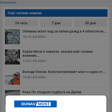
Dunavmost
Най-четени новини
24 часа
7 дни
30 дни
Обявиха жълт код за силен дъжд в 4 области на...
18:14 | 8.8.2026 г.
Хорхе Меси е човекът, оказал най-голямо
влияние...
17:41 | 8.8.2026 г.
Володя Попов: Константиновият мост е едно от...
15:43 | 8.8.2026 г.
Река По споделя съдбата на Дунав
15:29 | 8.8.2026 г.