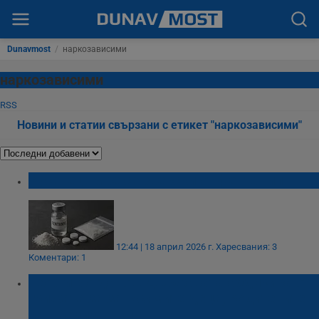
Dunavmost
/
наркозависими
наркозависими
RSS
Новини и статии свързани с етикет "наркозависими"
Русенец: Мре се зверски от фентанил
12:44 | 18 април 2026 г.
Харесвания: 3
Коментари: 1
Георги Богданов: Държавата абдикира от
грижата за зависимите деца, родителите
са в безизходица