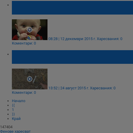
Трагичните истории на наркозависими
бебета
08:28 | 12 декември 2015 г.
Харесвания: 0
Коментари: 0
Стартира петиция за създаването на стая
за употреба на наркотици
13:52 | 24 август 2015 г.
Харесвания: 0
Коментари: 0
Начало
⟨⟨
1
⟩⟩
Край
147404
Фенове харесват