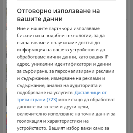
Земната кора край България се движи на юг с до
2...
Отговорно използване на
16:35 | 8.8.2026 г.
вашите данни
Стотици хиляди пенсии ще бъдат намалени, ако...
08:14 | 5.8.2026 г.
Ние и нашите партньори използваме
бисквитки и подобни технологии, за да
съхраняваме и получаваме достъп до
Българка поръча първия домашен робот за
домакинска...
информация на вашето устройство и да
20:03 | 5.8.2026 г.
обработваме лични данни, като вашия IP
адрес, уникални идентификатори и данни
Мъж загина след скок в реката до Къпиновския...
за сърфиране, за персонализирани реклами
15:20 | 4.8.2026 г.
и съдържание, измерване на реклами и
съдържание, анализ на аудиторията и
Иван Демерджиев смени трима областни
подобряване на услугите.
Доставчици от
директори на...
трети страни (723)
може също да обработват
13:55 | 5.8.2026 г.
данните ви за тези и други цели,
включително използване на точни данни за
Георги Рачев: Горещини до второ пришествие
геолокация и характеристики на
10:15 | 7.8.2026 г.
устройството. Вашият избор важи само за
Стотици хиляди пенсии ще бъдат намалени, ако...