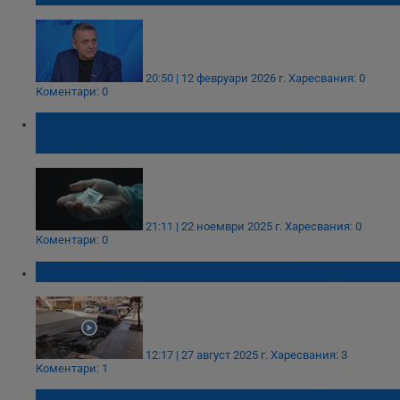
20:50 | 12 февруари 2026 г.
Харесвания: 0
Коментари: 0
Смъртоносен фентанил измести
традиционната дрога от пазара
21:11 | 22 ноември 2025 г.
Харесвания: 0
Коментари: 0
Четири коли горяха в центъра на Русе
12:17 | 27 август 2025 г.
Харесвания: 3
Коментари: 1
Лекарите, задържани за продажба на