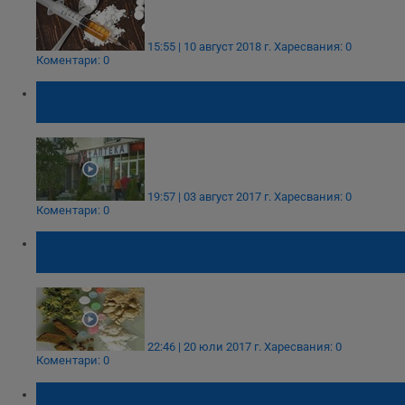
15:55 | 10 август 2018 г.
Харесвания: 0
Коментари: 0
Щурмуваната аптека продава дрога на
наркомани
19:57 | 03 август 2017 г.
Харесвания: 0
Коментари: 0
По-лесно е да си купиш наркотици,
отколкото да си поръчаш пица
22:46 | 20 юли 2017 г.
Харесвания: 0
Коментари: 0
Престъпленията с наркотици в Русе стават