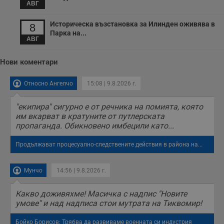
анализи от
АВГ
или старата
оператора на
версия на
сайта.
интерфейса на
Историческа възстановка за Илинден оживява в
Youtube.
8
_sharedID_cst
.dunavmost.com
11
Тази бисквитка се
Парка на...
месеца 4
използва за
АВГ
седмици
проследяване на
потребителски
взаимодействия и
Нови коментари
ангажираност на
уебсайта за
подобряване на
Относно Ангелчо
15:08 | 9.8.2026 г.
обслужването и
потребителския
опит.
"екипира" сигурно е от речника на помията, която
Gtest
1
Тази бисквитка се
Gemius
им вкарват в кратуните от путлерската
седмица
използва за A/B
.hit.gemius.pl
пропаганда. Обикновено имбецили като...
тестване на
уебсайта чрез
събиране на
Продължават процесуално-следствените действия в района на...
данни за
поведението и
взаимодействието
на посетителите.
Мунчо
14:56 | 9.8.2026 г.
Той помага за
подобряване на
потребителския
Какво доживяхме! Масичка с надпис "Новите
опит, като
умове" и над надписа стои мутрата на Тиквомир!
разбира как
потребителите се
ангажират с
Бойко Борисов: Трябва да развиваме военната си индустрия