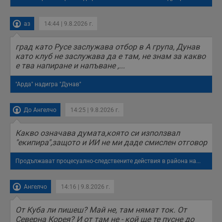
различни
елементи на
уебсайта по
време на етапите
аз
14:44 | 9.8.2026 г.
на тестване.
Gdyn
1 година
Тази бисквитка се
Gemius
град като Русе заслужава отбор в А група, Дунав
използва за
.hit.gemius.pl
като клуб не заслужава да е там, не знам за какво
събиране на
анонимни
е тва напиране и напъване ,...
статистически
данни, свързани с
"Арда" надигра "Дунав"
посещенията в
уебсайта на
потребителя, като
броя на
До Ангелчо
14:25 | 9.8.2026 г.
посещенията,
средното време,
прекарано на
Какво означава думата,която си използвал
уебсайта и какви
страници са били
"екипира",защото и ИИ не ми даде смислен отговор
заредени. Целта е
да се подобри
Продължават процесуално-следствените действия в района на...
съдържанието на
сайта и
потребителския
опит.
Ангелчо
14:16 | 9.8.2026 г.
Gdynp
1 година
Тази бисквитка се
Gemius
използва с цел
.hit.gemius.pl
От Куба ли пишеш? Май не, там нямат ток. От
събиране на
информация за
Северна Корея? И от там не - кой ще те пусне до