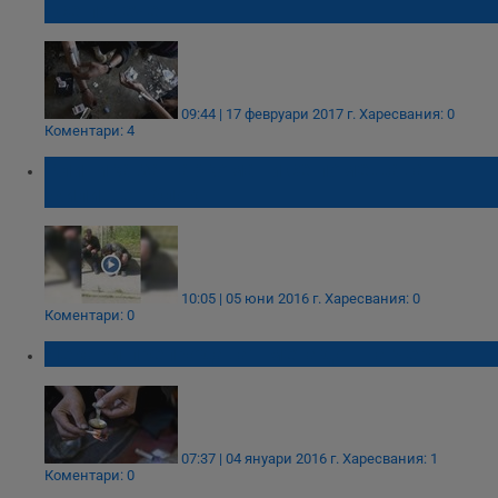
все повече
09:44 | 17 февруари 2017 г.
Харесвания: 0
Коментари: 4
Клиника за наркомани се помещава в
жилищен блок
10:05 | 05 юни 2016 г.
Харесвания: 0
Коментари: 0
Лекари препродават метадон на черно
07:37 | 04 януари 2016 г.
Харесвания: 1
Коментари: 0