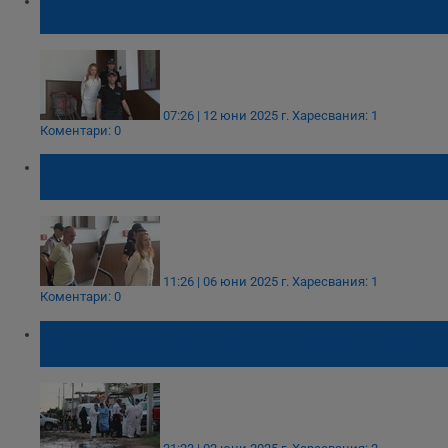
метадон, обжалват ареста
07:26 | 12 юни 2025 г.
Харесвания: 1
Коментари: 0
Задържаха двама лекари за
разпространение на метадон в Пловдив
11:26 | 06 юни 2025 г.
Харесвания: 1
Коментари: 0
12 души загинаха при пожар в заключен
рехабилитационен център в Мексико