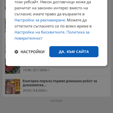
този уебсайт. Някои доставчици може да
08:14 | 5.8.2026 г.
разчитат на законен интерес вместо на
съгласие; имате право да възразите в
Настройки за рекламиране
. Можете да
Миа Халифа спечели 650 000 долара от титлата
на...
оттеглите съгласието си по всяко време в
20:08 | 22.7.2026 г.
Настройки на бисквитките
.
Политика за
поверителност
НОИ обяви всички нужни документи за
пенсиониране
12:26 | 20.7.2026 г.
НАСТРОЙКИ
ДА, КЪМ САЙТА
Цените на дините в Гърция удариха историческо
дъно
Строго
Ефективност
необходимо
15:58 | 22.7.2026 г.
Българка поръча първия домашен робот за
домакинска...
Таргетиране
Функционалност
20:03 | 5.8.2026 г.
РЕКЛАМА
Некласифицирани